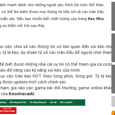
lành mạnh dành cho những người yêu thích bộ môn thể thao
ọ có thể tìm kiếm được mọi thông tin hữu ích về các trận đấu
huẩn xác. Nếu bạn muốn biết chất lượng của trang
Keo Nha
ưu điểm nổi trội sau đây.
o việc chia sẻ các thông tin có liên quan đến soi kèo nhà
ác tỷ lệ kèo, dự đoán tỷ số các trận đấu để người chơi tham
để biết được những nhà cái uy tín có thể tham gia cá cược
kèo để nâng cao kỹ năng soi kèo của mình.
tục các trận kèo HOT theo từng phút, từng giờ. Tỷ lệ kèo
ng được update một cách chính xác.
tham gia vào các game bài đổi thưởng, game online khác
ủ của
KeonhacaiAI.