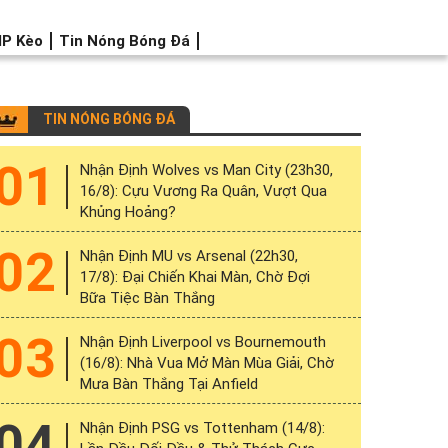
IP Kèo
Tin Nóng Bóng Đá
TIN NÓNG BÓNG ĐÁ
01
Nhận Định Wolves vs Man City (23h30,
16/8): Cựu Vương Ra Quân, Vượt Qua
Khủng Hoảng?
02
Nhận Định MU vs Arsenal (22h30,
17/8): Đại Chiến Khai Màn, Chờ Đợi
Bữa Tiệc Bàn Thắng
03
Nhận Định Liverpool vs Bournemouth
(16/8): Nhà Vua Mở Màn Mùa Giải, Chờ
Mưa Bàn Thắng Tại Anfield
04
Nhận Định PSG vs Tottenham (14/8):