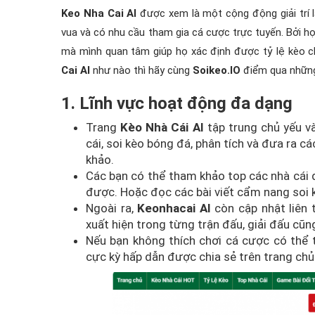
Keo Nha Cai AI
được xem là một cộng động giải trí 
vua và có nhu cầu tham gia cá cược trực tuyến. Bởi h
mà mình quan tâm giúp họ xác định được tỷ lệ kèo c
Cai AI
như nào thì hãy cùng
Soikeo.IO
điểm qua những 
1. Lĩnh vực hoạt động đa dạng
Trang
Kèo Nhà Cái AI
tập trung chủ yếu và
cái, soi kèo bóng đá, phân tích và đưa ra c
khảo.
Các bạn có thể tham khảo top các nhà cái 
được. Hoặc đọc các bài viết cẩm nang soi 
Ngoài ra,
Keonhacai AI
còn cập nhật liên 
xuất hiện trong từng trận đấu, giải đấu cũ
Nếu bạn không thích chơi cá cược có thể 
cực kỳ hấp dẫn được chia sẻ trên trang ch