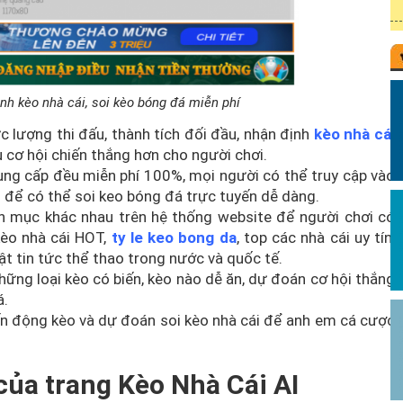
nh kèo nhà cái, soi kèo bóng đá miễn phí
c lượng thi đấu, thành tích đối đầu, nhận định
kèo nhà cái
u cơ hội chiến thắng hơn cho người chơi.
ng cấp đều miễn phí 100%, mọi người có thể truy cập vào
n để có thể soi keo bóng đá trực tuyến dễ dàng.
 mục khác nhau trên hệ thống website để người chơi có
kèo nhà cái HOT,
ty le keo bong da
, top các nhà cái uy tín,
t tin tức thể thao trong nước và quốc tế.
hững loại kèo có biến, kèo nào dễ ăn, dự đoán cơ hội thắng
á.
iến động kèo và dự đoán soi kèo nhà cái để anh em cá cược
của trang Kèo Nhà Cái AI