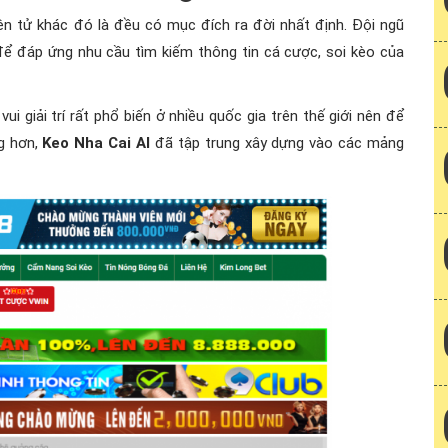
ện tử khác đó là đều có mục đích ra đời nhất định. Đội ngũ
ể đáp ứng nhu cầu tìm kiếm thông tin cá cược, soi kèo của
i giải trí rất phổ biến ở nhiều quốc gia trên thế giới nên để
ng hơn,
Keo Nha Cai AI
đã tập trung xây dựng vào các mảng