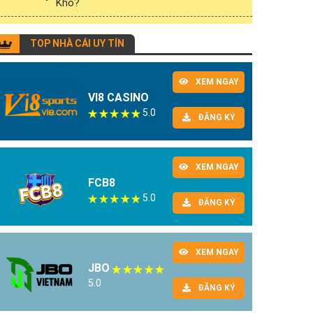
Khó?
TOP NHÀ CÁI UY TÍN
XEM NGAY
VI8 CASINO
5.0
ĐĂNG KÝ
XEM NGAY
FCB8
5.0
ĐĂNG KÝ
XEM NGAY
JBO
5.0
ĐĂNG KÝ