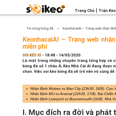
Trang Chủ
Trận Kè
Tin nóng bóng đá
»
KeonhacaiAI – Trang web nhận định
KeonhacaiAI – Trang web nhận 
miễn phí
SOI KÈO IO
-
18:48 - 14/05/2020
Là một trong những chuyên trang tổng hợp và chi
bóng đá số 1 châu Á, Kèo Nhà Cái AI đang được nh
chọn. Việc soi kèo bóng đá sẽ trở nên vô cùng d
Nhận Định Wolves vs Man City (23h30, 16/8): Cự
Nhận Định MU vs Arsenal (22h30, 17/8): Đại Chiến
Nhận Định Liverpool vs Bournemouth (16/8): Nhà 
I. Mục đích ra đời và phát