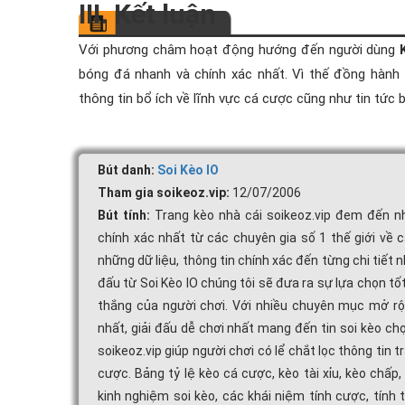
III. Kết luận
Với phương châm hoạt động hướng đến người dùng
bóng đá nhanh và chính xác nhất. Vì thế đồng hành 
thông tin bổ ích về lĩnh vực cá cược cũng như tin tức 
Bút danh:
Soi Kèo IO
Tham gia soikeoz.vip:
12/07/2006
Bút tính:
Trang kèo nhà cái soikeoz.vip đem đến nh
chính xác nhất từ các chuyên gia số 1 thế giới về 
những dữ liệu, thông tin chính xác đến từng chi tiết 
đấu từ Soi Kèo IO chúng tôi sẽ đưa ra sự lựa chọn tố
thắng của người chơi. Với nhiều chuyên mục mở rộ
nhất, giải đấu dễ chơi nhất mang đến tin soi kèo ch
soikeoz.vip giúp người chơi có lể chắt lọc thông tin 
cược. Bảng tỷ lệ kèo cá cược, kèo tài xỉu, kèo chấp
kinh nghiệm soi kèo, các khái niệm tính cược, tính 