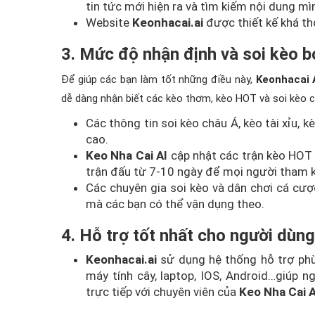
tin tức mới hiện ra và tìm kiếm nội dung mì
Website
Keonhacai.ai
được thiết kế khá th
3. Mức độ nhận định và soi kèo b
Để giúp các bạn làm tốt những điều này,
Keonhacai 
dễ dàng nhận biết các kèo thơm, kèo HOT và soi kèo ch
Các thông tin soi kèo châu Á, kèo tài xỉu,
cao.
Keo Nha Cai AI
cập nhật các trận kèo HOT 
trận đấu từ 7-10 ngày để mọi người tham 
Các chuyên gia soi kèo và dân chơi cá cư
mà các bạn có thể vận dụng theo.
4. Hỗ trợ tốt nhất cho người dùng
Keonhacai.ai
sử dụng hệ thống hỗ trợ phù 
máy tính cây, laptop, IOS, Android…giúp 
trực tiếp với chuyên viên của
Keo Nha Cai A