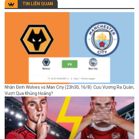
TIN LIÊN QUAN
Nhận Định Wolves vs Man City (23h30, 16/8): Cựu Vương Ra Quân,
Vượt Qua Khủng Hoảng?