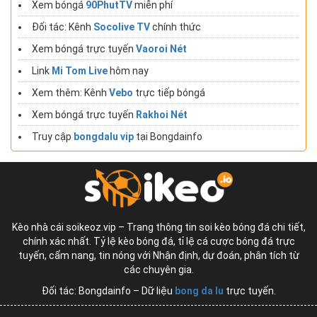
Xem bóngá
90PhutTV
miễn phí
Đối tác: Kênh
Socolive TV
chính thức
Xem bóngá trực tuyến
Vaoroi Nét
Link
Mi Tom Live
hôm nay
Xem thêm: Kênh
Vebo
trực tiếp bóngá
Xem bóngá trực tuyến
Rakhoi Nét
Truy cập
bongdalu vip
tại Bongdainfo
Kèo nhà cái soikeoz.vip – Trang thông tin soi kèo bóng đá chi tiết,
chính xác nhất. Tỷ lệ kèo bóng đá, tỉ lệ cá cược bóng đá trực
tuyến, cẩm nang, tin nóng với Nhận định, dự đoán, phân tích từ
các chuyên gia.
Đối tác: Bongdainfo – Dữ liệu
bong da lu
trực tuyến.