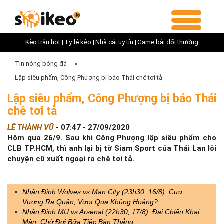
Kèo trận hot |
Tỷ lệ kèo |
Nhà cái uy tín |
Game bài đổi thưởng
Tin nóng bóng đá
»
Lập siêu phẩm, Công Phượng bị báo Thái chê tơi tả
Lập siêu phẩm, Công Phượng bị báo Thái
chê tơi tả
LÊ THÀNH VŨ
-
07:47 - 27/09/2020
Hôm qua 26/9. Sau khi Công Phượng lập siêu phẩm cho
CLB TP.HCM, thì anh lại bị tờ Siam Sport của Thái Lan lôi
chuyện cũ xuất ngoại ra chê tơi tả.
Nhận Định Wolves vs Man City (23h30, 16/8): Cựu
Vương Ra Quân, Vượt Qua Khủng Hoảng?
Nhận Định MU vs Arsenal (22h30, 17/8): Đại Chiến Khai
Màn, Chờ Đợi Bữa Tiệc Bàn Thắng