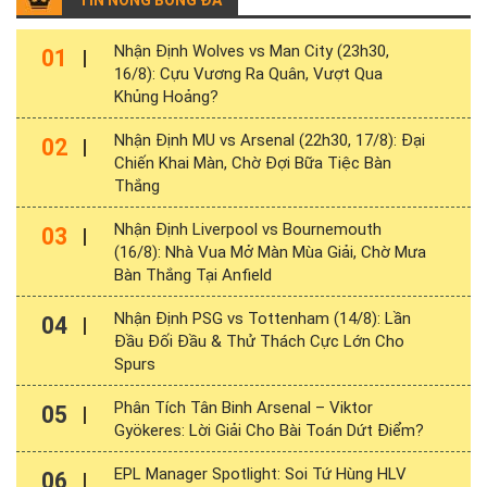
TIN NÓNG BÓNG ĐÁ
Nhận Định Wolves vs Man City (23h30,
01
16/8): Cựu Vương Ra Quân, Vượt Qua
Khủng Hoảng?
Nhận Định MU vs Arsenal (22h30, 17/8): Đại
02
Chiến Khai Màn, Chờ Đợi Bữa Tiệc Bàn
Thắng
Nhận Định Liverpool vs Bournemouth
03
(16/8): Nhà Vua Mở Màn Mùa Giải, Chờ Mưa
Bàn Thắng Tại Anfield
Nhận Định PSG vs Tottenham (14/8): Lần
04
Đầu Đối Đầu & Thử Thách Cực Lớn Cho
Spurs
Phân Tích Tân Binh Arsenal – Viktor
05
Gyökeres: Lời Giải Cho Bài Toán Dứt Điểm?
EPL Manager Spotlight: Soi Tứ Hùng HLV
06