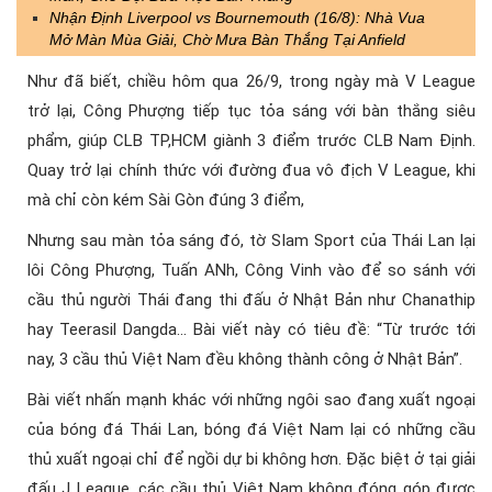
Nhận Định Liverpool vs Bournemouth (16/8): Nhà Vua
Mở Màn Mùa Giải, Chờ Mưa Bàn Thắng Tại Anfield
Như đã biết, chiều hôm qua 26/9, trong ngày mà V League
trở lại, Công Phượng tiếp tục tỏa sáng với bàn thắng siêu
phẩm, giúp CLB TP,HCM giành 3 điểm trước CLB Nam Định.
Quay trở lại chính thức với đường đua vô địch V League, khi
mà chỉ còn kém Sài Gòn đúng 3 điểm,
Nhưng sau màn tỏa sáng đó, tờ SIam Sport của Thái Lan lại
lôi Công Phượng, Tuấn ANh, Công Vinh vào để so sánh với
cầu thủ người Thái đang thi đấu ở Nhật Bản như Chanathip
hay Teerasil Dangda… Bài viết này có tiêu đề: “Từ trước tới
nay, 3 cầu thủ Việt Nam đều không thành công ở Nhật Bản”.
Bài viết nhấn mạnh khác với những ngôi sao đang xuất ngoại
của bóng đá Thái Lan, bóng đá Việt Nam lại có những cầu
thủ xuất ngoại chỉ để ngồi dự bi không hơn. Đặc biệt ở tại giải
đấu J League, các cầu thủ Việt Nam không đóng góp được