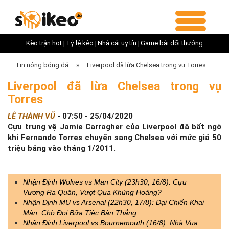
Kèo trận hot |
Tỷ lệ kèo |
Nhà cái uy tín |
Game bài đổi thưởng
Tin nóng bóng đá
»
Liverpool đã lừa Chelsea trong vụ Torres
Liverpool đã lừa Chelsea trong vụ
Torres
LÊ THÀNH VŨ
-
07:50 - 25/04/2020
Cựu trung vệ Jamie Carragher của Liverpool đã bất ngờ
khi Fernando Torres chuyển sang Chelsea với mức giá 50
triệu bảng vào tháng 1/2011.
Nhận Định Wolves vs Man City (23h30, 16/8): Cựu
Vương Ra Quân, Vượt Qua Khủng Hoảng?
Nhận Định MU vs Arsenal (22h30, 17/8): Đại Chiến Khai
Màn, Chờ Đợi Bữa Tiệc Bàn Thắng
Nhận Định Liverpool vs Bournemouth (16/8): Nhà Vua