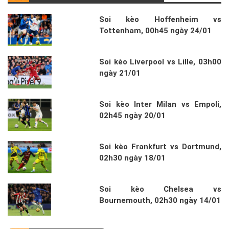
Soi kèo Hoffenheim vs
Tottenham, 00h45 ngày 24/01
Soi kèo Liverpool vs Lille, 03h00
ngày 21/01
Soi kèo Inter Milan vs Empoli,
02h45 ngày 20/01
Soi kèo Frankfurt vs Dortmund,
02h30 ngày 18/01
Soi kèo Chelsea vs
Bournemouth, 02h30 ngày 14/01