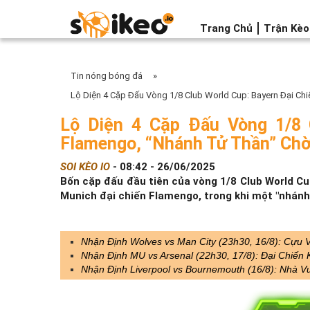
Trang Chủ
Trận Kè
Tin nóng bóng đá
»
Lộ Diện 4 Cặp Đấu Vòng 1/8 Club World Cup: Bayern Đại Chi
Lộ Diện 4 Cặp Đấu Vòng 1/8 
Flamengo, “Nhánh Tử Thần” Chờ
SOI KÈO IO
-
08:42 - 26/06/2025
Bốn cặp đấu đầu tiên của vòng 1/8 Club World Cup
Munich đại chiến Flamengo, trong khi một "nhánh 
Nhận Định Wolves vs Man City (23h30, 16/8): Cự
Nhận Định MU vs Arsenal (22h30, 17/8): Đại Chiến
Nhận Định Liverpool vs Bournemouth (16/8): Nhà 