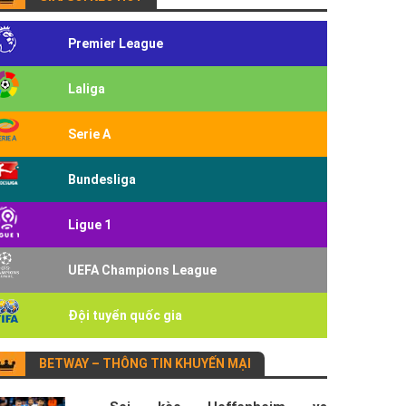
Premier League
Laliga
Serie A
Bundesliga
Ligue 1
UEFA Champions League
Đội tuyển quốc gia
BETWAY – THÔNG TIN KHUYẾN MẠI