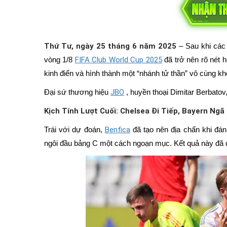
Thứ Tư, ngày 25 tháng 6 năm 2025
– Sau khi các 
FIFA Club World Cup 2025
vòng 1/8
đã trở nên rõ nét 
kinh điển và hình thành một “nhánh tử thần” vô cùng kh
JBO
Đại sứ thương hiệu
, huyền thoại Dimitar Berbatov,
Kịch Tính Lượt Cuối: Chelsea Đi Tiếp, Bayern Ngã
Benfica
Trái với dự đoán,
đã tạo nên địa chấn khi đán
ngôi đầu bảng C một cách ngoạn mục. Kết quả này đã 