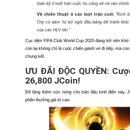
toán kỹ ở lượt trận cuối, họ cũng sẽ rơi vào chín
Về chiến thuật ở các lượt trận cuối:
“Kịch b
City có dám ‘từ bỏ’ ngôi đầu bảng để tránh khỏ
của các HLV lớn.”
Cục diện FIFA Club World Cup 2025 đang trở nên khó 
còn lại không chỉ là cuộc chiến giành vé đi tiếp, mà cò
chung kết.
ƯU ĐÃI ĐỘC QUYỀN: Cược
26,800 JCoin!
Để tăng thêm sức nóng cho trận đấu kinh điển này, 
phần thưởng giá trị cao: