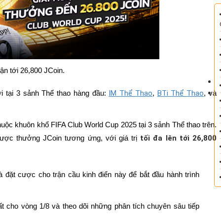
 tới 26,800 JCoin.
IM Thể Thao
BTi Thể Thao
 tại 3 sảnh Thể thao hàng đầu:
,
, và
uộc khuôn khổ FIFA Club World Cup 2025 tại 3 sảnh Thể thao trên.
tối đa lên tới 26,800
được thưởng JCoin tương ứng, với giá trị
 đặt cược cho trận cầu kinh điển này để bắt đầu hành trình
t cho vòng 1/8 và theo dõi những phân tích chuyên sâu tiếp