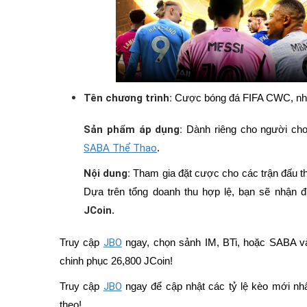
Tên chương trình:
Cược bóng đá FIFA CWC, nhận
Sản phẩm áp dụng:
Dành riêng cho người chơi
SABA Thể Thao
.
Nội dung:
Tham gia đặt cược cho các trận đấu th
Dựa trên tổng doanh thu hợp lệ, bạn sẽ nhận 
JCoin
.
JBO
Truy cập
ngay, chọn sảnh IM, BTi, hoặc SABA và
chinh phục 26,800 JCoin!
JBO
Truy cập
ngay để cập nhật các tỷ lệ kèo mới nhấ
theo!