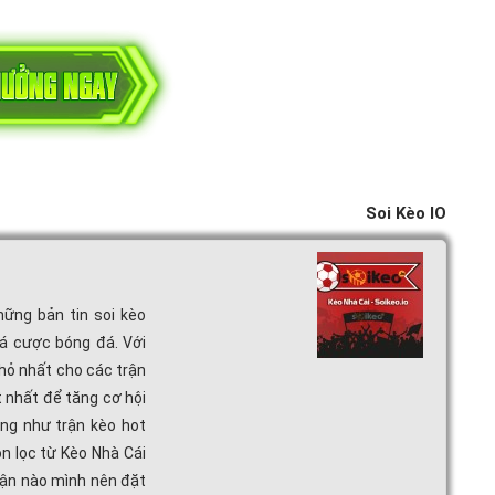
Soi Kèo IO
ững bản tin soi kèo
cá cược bóng đá. Với
nhỏ nhất cho các trận
t nhất để tăng cơ hội
ng như trận kèo hot
ọn lọc từ Kèo Nhà Cái
trận nào mình nên đặt