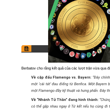
Berbatov cho rằng kết quả của các lượt trận vừa qua đã
Về cặp đấu Flamengo vs. Bayern:
“Đây chính
một ‘cái tát’ đau điếng từ Benfica. Một Bayern 
một Flamengo đầy kỹ thuật và hưng phấn. Đây thự
Về “Nhánh Tử Thần” đang hình thành:
“Chúng
có thể gặp nhau ngay ở Tứ kết nếu họ cùng đi 