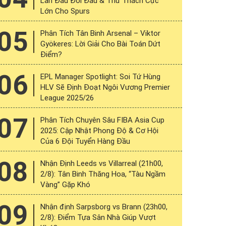
Lần Đầu Đối Đầu & Thử Thách Cực
Lớn Cho Spurs
05
Phân Tích Tân Binh Arsenal – Viktor
Gyökeres: Lời Giải Cho Bài Toán Dứt
Điểm?
06
EPL Manager Spotlight: Soi Tứ Hùng
HLV Sẽ Định Đoạt Ngôi Vương Premier
League 2025/26
07
Phân Tích Chuyên Sâu FIBA Asia Cup
2025: Cập Nhật Phong Độ & Cơ Hội
Của 6 Đội Tuyển Hàng Đầu
08
Nhận Định Leeds vs Villarreal (21h00,
2/8): Tân Binh Thăng Hoa, “Tàu Ngầm
Vàng” Gặp Khó
09
Nhận định Sarpsborg vs Brann (23h00,
2/8): Điểm Tựa Sân Nhà Giúp Vượt