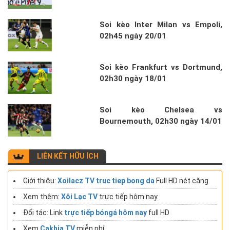
Soi kèo Inter Milan vs Empoli,
02h45 ngày 20/01
Soi kèo Frankfurt vs Dortmund,
02h30 ngày 18/01
Soi kèo Chelsea vs
Bournemouth, 02h30 ngày 14/01
LIÊN KẾT HỮU ÍCH
Giới thiệu:
Xoilacz TV truc tiep bong da
Full HD nét căng.
Xem thêm:
Xôi Lạc TV
trực tiếp hôm nay.
Đối tác: Link
trực tiếp bóngá hôm nay
full HD
Xem
Cakhia TV
miễn phí