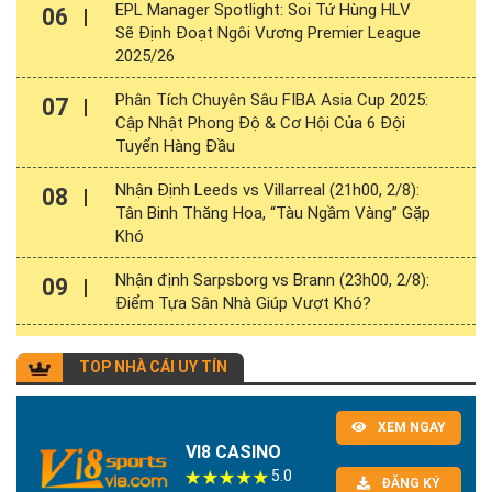
EPL Manager Spotlight: Soi Tứ Hùng HLV
06
Sẽ Định Đoạt Ngôi Vương Premier League
2025/26
Phân Tích Chuyên Sâu FIBA Asia Cup 2025:
07
Cập Nhật Phong Độ & Cơ Hội Của 6 Đội
Tuyển Hàng Đầu
Nhận Định Leeds vs Villarreal (21h00, 2/8):
08
Tân Binh Thăng Hoa, “Tàu Ngầm Vàng” Gặp
Khó
Nhận định Sarpsborg vs Brann (23h00, 2/8):
09
Điểm Tựa Sân Nhà Giúp Vượt Khó?
TOP NHÀ CÁI UY TÍN
XEM NGAY
VI8 CASINO
5.0
ĐĂNG KÝ