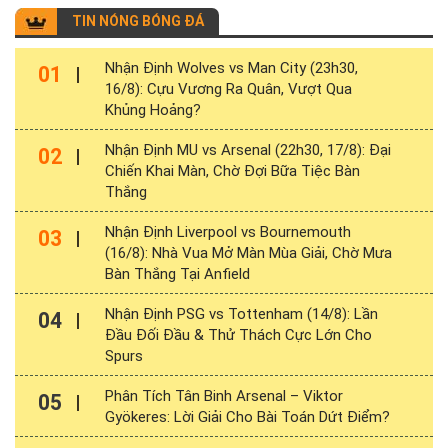
TIN NÓNG BÓNG ĐÁ
Nhận Định Wolves vs Man City (23h30,
01
16/8): Cựu Vương Ra Quân, Vượt Qua
Khủng Hoảng?
Nhận Định MU vs Arsenal (22h30, 17/8): Đại
02
Chiến Khai Màn, Chờ Đợi Bữa Tiệc Bàn
Thắng
Nhận Định Liverpool vs Bournemouth
03
(16/8): Nhà Vua Mở Màn Mùa Giải, Chờ Mưa
Bàn Thắng Tại Anfield
Nhận Định PSG vs Tottenham (14/8): Lần
04
Đầu Đối Đầu & Thử Thách Cực Lớn Cho
Spurs
Phân Tích Tân Binh Arsenal – Viktor
05
Gyökeres: Lời Giải Cho Bài Toán Dứt Điểm?