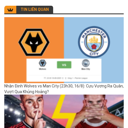
TIN LIÊN QUAN
Nhận Định Wolves vs Man City (23h30, 16/8): Cựu Vương Ra Quân,
Vượt Qua Khủng Hoảng?