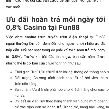
thử, hoặc theo dõi các ván cược để làm quen với game chính
xác nhất.
Ưu đãi hoàn trả mỗi ngày tới
0,8% Casino tại Fun88
chơi casino trực tuyến trên điện thoại
Việc
tại Fun88
ngoài thưởng lớn còn đem đến cho người chơi nhiều ưu đãi
hấp dẫn. Nổi bật nhật trong đó phải kể tới “Hoàn trả mỗi ngày
tới 0.8%”. Trước khi bắt đầu tham gia, bạn cần nắm được
những thể lệ cơ bản của chương trình như sau:
Thời gian: Từ 01/01/2025 đến khi hệ thống có thông báo m
Đối tượng: Chương trình dành cho tất cả hội viên tham 
trên nền tảng.
Sản phẩm: Ưu đãi chỉ phù hợp cho khách hàng chơi casino 
Fun88.
Chi tiết ưu đãi: Tùy theo hạng thành viên cùng mức doanh 
để xác định con số hoàn trả. Trong đó, hạng bạc, vàng, b