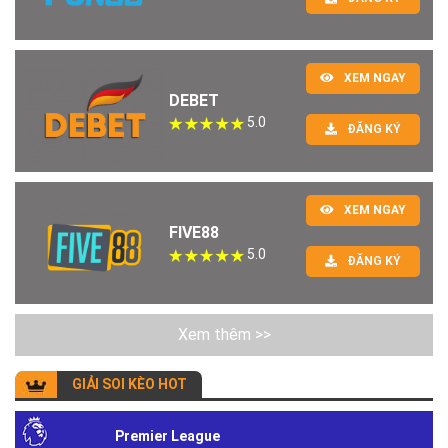
XEM NGAY
DEBET
5.0
ĐĂNG KÝ
XEM NGAY
FIVE88
5.0
ĐĂNG KÝ
Xem thêm >>
GIẢI SOI KÈO HOT
Premier League