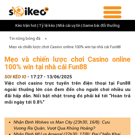
Kèo trận hot |
Tỷ lệ kèo |
Nhà cái uy tín |
Game bài đổi thưởng
Tin nóng bóng đá
»
Mẹo và chiến lược chơi Casino online 100% win tại nhà cái Fun88
Mẹo và chiến lược chơi Casino online
100% win tại nhà cái Fun88
SOI KÈO IO
-
17:27 - 13/06/2025
Việc chơi casino trực tuyến trên điện thoại tại Fun88
ngoài thưởng lớn còn đem đến cho người chơi nhiều ưu
đãi hấp dẫn. Nổi bật nhật trong đó phải kể tới “Hoàn trả
mỗi ngày tới 0.8%”
Nhận Định Wolves vs Man City (23h30, 16/8): Cựu
Vương Ra Quân, Vượt Qua Khủng Hoảng?
Nhận Định MU vs Arsenal (22h30, 17/8): Đại Chiến Khai