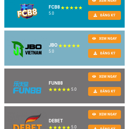
XEM NGAY
FCB8
5.0
ĐĂNG KÝ
XEM NGAY
JBO
5.0
ĐĂNG KÝ
XEM NGAY
FUN88
5.0
ĐĂNG KÝ
XEM NGAY
DEBET
5.0