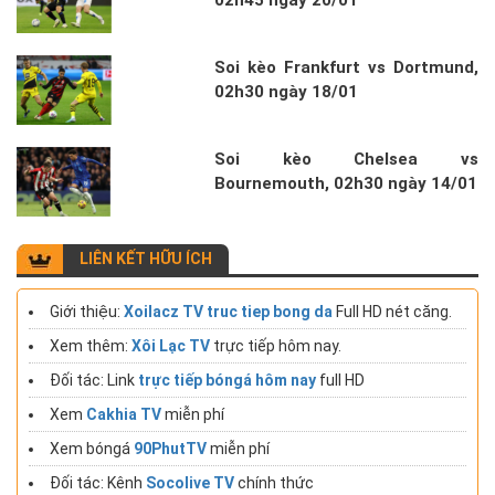
Soi kèo Frankfurt vs Dortmund,
02h30 ngày 18/01
Soi kèo Chelsea vs
Bournemouth, 02h30 ngày 14/01
LIÊN KẾT HỮU ÍCH
Giới thiệu:
Xoilacz TV truc tiep bong da
Full HD nét căng.
Xem thêm:
Xôi Lạc TV
trực tiếp hôm nay.
Đối tác: Link
trực tiếp bóngá hôm nay
full HD
Xem
Cakhia TV
miễn phí
Xem bóngá
90PhutTV
miễn phí
Đối tác: Kênh
Socolive TV
chính thức