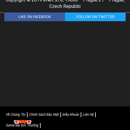
Czech Republic
LIKE ON FACEBOOK
FOLLOW ON TWITTER
Về Chúng Tôi
Chính Sách Bảo Mật
Điều Khoản
Liên Hệ
Game Bài Đổi Thưởng