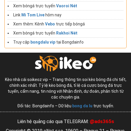
Xem bóngá trực tuyến
Vaoroi Nét
Link
Mi Tom Live
hôm nay
Xem thêm: Kênh
Vebo
trực tiếp bóngá
Xem bóngá trực tuyến
Rakhoi Nét
Truy cập
bongdalu vip
tại Bongdainfo
Kèo nhà cái soikeoz.vip – Trang thông tin soi kèo bóng đá chi tiết,
chính xác nhất. Tỷ lệ kèo bóng đá, tỉ lệ cá cược bóng đá trực
tuyến, cẩm nang, tin nóng với Nhận định, dự đoán, phân tích từ
các chuyên gia.
Đối tác: Bongdainfo – Dữ liệu
bong da lu
trực tuyến.
@ads365s
Liên hệ quảng cáo qua TELEGRAM:
Copyright © 2019 eNet s.r.o, 19600 – Prague 21 – Prague,