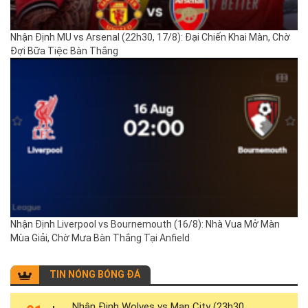
Nhận Định MU vs Arsenal (22h30, 17/8): Đại Chiến Khai Màn, Chờ
Đợi Bữa Tiệc Bàn Thắng
Nhận Định Liverpool vs Bournemouth (16/8): Nhà Vua Mở Màn
Mùa Giải, Chờ Mưa Bàn Thắng Tại Anfield
TIN NÓNG BÓNG ĐÁ
Nhận Định Wolves vs Man City (23h30,