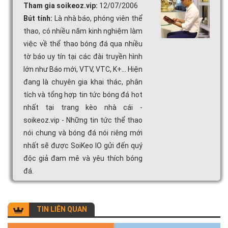
Tham gia soikeoz.vip:
12/07/2006
Bút tính:
Là nhà báo, phóng viên thể
thao, có nhiều năm kinh nghiệm làm
việc về thể thao bóng đá qua nhiều
tờ báo uy tín tại các đài truyền hình
lớn như Báo mới, VTV, VTC, K+... Hiện
đang là chuyên gia khai thác, phân
tích và tổng hợp tin tức bóng đá hot
nhất tại trang kèo nhà cái -
soikeoz.vip - Những tin tức thể thao
nói chung và bóng đá nói riêng mới
nhất sẽ được SoiKeo IO gửi đến quý
độc giả đam mê và yêu thích bóng
đá.
TIN LIÊN QUAN