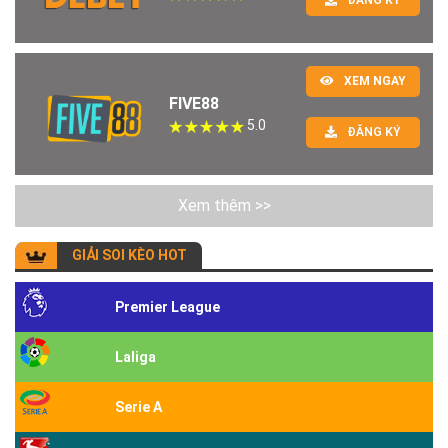
ĐĂNG KÝ
XEM NGAY
FIVE88
5.0
ĐĂNG KÝ
Xem thêm >>
GIẢI SOI KÈO HOT
Premier League
Laliga
Serie A