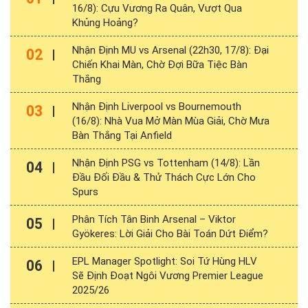
16/8): Cựu Vương Ra Quân, Vượt Qua
Khủng Hoảng?
Nhận Định MU vs Arsenal (22h30, 17/8): Đại
02
Chiến Khai Màn, Chờ Đợi Bữa Tiệc Bàn
Thắng
Nhận Định Liverpool vs Bournemouth
03
(16/8): Nhà Vua Mở Màn Mùa Giải, Chờ Mưa
Bàn Thắng Tại Anfield
Nhận Định PSG vs Tottenham (14/8): Lần
04
Đầu Đối Đầu & Thử Thách Cực Lớn Cho
Spurs
Phân Tích Tân Binh Arsenal – Viktor
05
Gyökeres: Lời Giải Cho Bài Toán Dứt Điểm?
EPL Manager Spotlight: Soi Tứ Hùng HLV
06
Sẽ Định Đoạt Ngôi Vương Premier League
2025/26