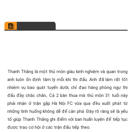
Thanh Thắng là một thủ môn giàu kinh nghiệm và quan trọng
anh luôn ổn định tâm lý mỗi khi thi đấu. Anh đã làm rất tốt
nhiệm vụ bao quát tuyến dưới, chỉ đạo hàng phòng ngự thi
đấu đầy chắc chắn,. Cả 2 bàn thua mà thủ môn 31 tuổi này
phải nhận ở trận gặp Hà Nội FC vừa qua đều xuất phát từ
những tình huống không dễ để cản phá. Đây rõ ràng sẽ là yếu
tố giúp Thanh Thắng ghi điểm với ban huấn luyện để tiếp tục
được trao cơ hội ở các trận đấu tiếp theo.