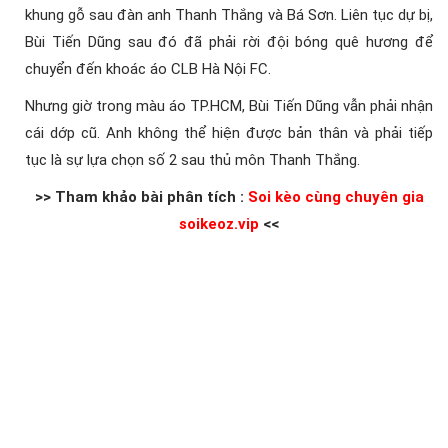
khung gỗ sau đàn anh Thanh Thắng và Bá Sơn. Liên tục dự bị,
Bùi Tiến Dũng sau đó đã phải rời đội bóng quê hương để
chuyển đến khoác áo CLB Hà Nội FC.
Nhưng giờ trong màu áo TP.HCM, Bùi Tiến Dũng vẫn phải nhận
cái dớp cũ. Anh không thể hiện được bản thân và phải tiếp
tục là sự lựa chọn số 2 sau thủ môn Thanh Thắng.
>> Tham khảo bài phân tích :
Soi kèo cùng chuyên gia
soikeoz.vip
<<