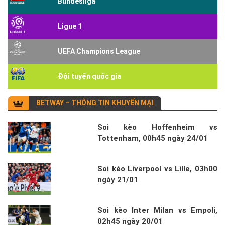
Bundesliga
Ligue 1
UEFA Champions League
Đội tuyển quốc gia
BETWAY – THÔNG TIN KHUYẾN MẠI
Soi kèo Hoffenheim vs
Tottenham, 00h45 ngày 24/01
Soi kèo Liverpool vs Lille, 03h00
ngày 21/01
Soi kèo Inter Milan vs Empoli,
02h45 ngày 20/01