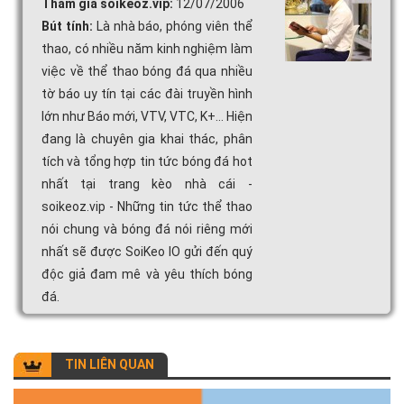
Tham gia soikeoz.vip:
12/07/2006
Bút tính:
Là nhà báo, phóng viên thể
thao, có nhiều năm kinh nghiệm làm
việc về thể thao bóng đá qua nhiều
tờ báo uy tín tại các đài truyền hình
lớn như Báo mới, VTV, VTC, K+... Hiện
đang là chuyên gia khai thác, phân
tích và tổng hợp tin tức bóng đá hot
nhất tại trang kèo nhà cái -
soikeoz.vip - Những tin tức thể thao
nói chung và bóng đá nói riêng mới
nhất sẽ được SoiKeo IO gửi đến quý
độc giả đam mê và yêu thích bóng
đá.
TIN LIÊN QUAN