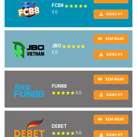
FCB8
5.0
ĐĂNG KÝ
XEM NGAY
JBO
5.0
ĐĂNG KÝ
XEM NGAY
FUN88
5.0
ĐĂNG KÝ
XEM NGAY
DEBET
5.0
ĐĂNG KÝ