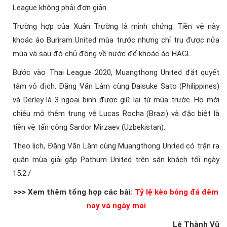
League không phải đơn giản.
Trường hợp của Xuân Trường là minh chứng. Tiền vệ này
khoác áo Buriram United mùa trước nhưng chỉ trụ được nửa
mùa và sau đó chủ động về nước để khoác áo HAGL.
Bước vào Thai League 2020, Muangthong United đặt quyết
tâm vô địch. Đặng Văn Lâm cùng Daisuke Sato (Philippines)
và Derley là 3 ngoại binh được giữ lại từ mùa trước. Họ mới
chiêu mộ thêm trung vệ Lucas Rocha (Brazi) và đặc biệt là
tiền vệ tấn công Sardor Mirzaev (Uzbekistan).
Theo lịch, Đặng Văn Lâm cùng Muangthong United có trận ra
quân mùa giải gặp Pathum United trên sân khách tối ngày
15.2./
>>> Xem thêm tổng hợp các bài:
Tỷ lệ kèo bóng đá đêm
nay và ngày mai
Lê Thành Vũ