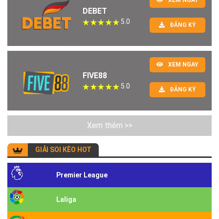
XEM NGAY
DEBET
5.0
ĐĂNG KÝ
XEM NGAY
FIVE88
5.0
ĐĂNG KÝ
Xem thêm >>
GIẢI SOI KÈO HOT
Premier League
Laliga