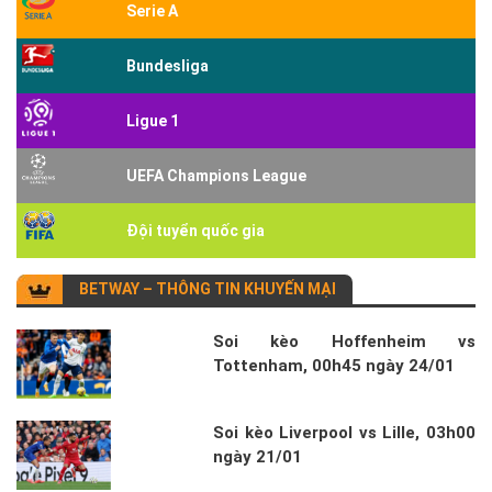
Serie A
Bundesliga
Ligue 1
UEFA Champions League
Đội tuyển quốc gia
BETWAY – THÔNG TIN KHUYẾN MẠI
Soi kèo Hoffenheim vs
Tottenham, 00h45 ngày 24/01
Soi kèo Liverpool vs Lille, 03h00
ngày 21/01