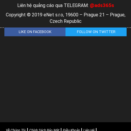
@ads365s
Liên hệ quảng cáo qua TELEGRAM:
Copyright © 2019 eNet s.r.o, 19600 – Prague 21 – Prague,
Czech Republic
LIKE ON FACEBOOK
FOLLOW ON TWITTER
Về Chúng Tôi
Chính Sách Bảo Mật
Điều Khoản
Liên Hệ