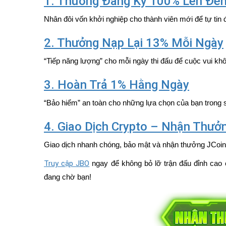
1. Thưởng Đăng Ký 100% Lên Đến 
Nhân đôi vốn khởi nghiệp cho thành viên mới để tự tin 
2. Thưởng Nạp Lại 13% Mỗi Ngày
“Tiếp năng lượng” cho mỗi ngày thi đấu để cuộc vui kh
3. Hoàn Trả 1% Hằng Ngày
“Bảo hiểm” an toàn cho những lựa chọn của bạn trong s
4. Giao Dịch Crypto – Nhận Thưở
Giao dịch nhanh chóng, bảo mật và nhận thưởng JCoin g
Truy cập JBO
ngay để không bỏ lỡ trận đấu đỉnh ca
đang chờ bạn!