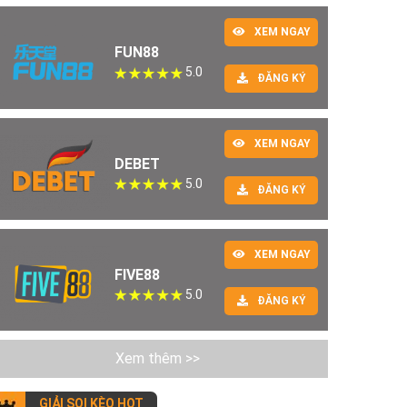
XEM NGAY
FUN88
5.0
ĐĂNG KÝ
XEM NGAY
DEBET
5.0
ĐĂNG KÝ
XEM NGAY
FIVE88
5.0
ĐĂNG KÝ
Xem thêm >>
GIẢI SOI KÈO HOT