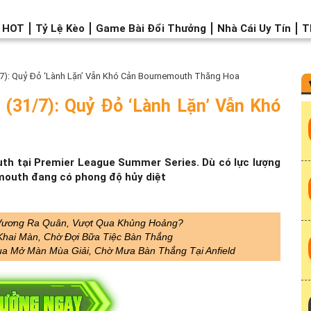
o HOT
Tỷ Lệ Kèo
Game Bài Đổi Thưởng
Nhà Cái Uy Tín
T
7): Quỷ Đỏ ‘Lành Lặn’ Vẫn Khó Cản Bournemouth Thăng Hoa
(31/7): Quỷ Đỏ ‘Lành Lặn’ Vẫn Khó
uth tại Premier League Summer Series. Dù có lực lượng
mouth đang có phong độ hủy diệt
u Vương Ra Quân, Vượt Qua Khủng Hoảng?
 Khai Màn, Chờ Đợi Bữa Tiệc Bàn Thắng
Vua Mở Màn Mùa Giải, Chờ Mưa Bàn Thắng Tại Anfield