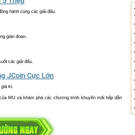
5 Triệu
đồng hành cùng các giải đấu.
ông gián đoạn.
uốt các giải đấu.
ng JCoin Cực Lớn
iá trị.
o của MU và khám phá các chương trình khuyến mãi hấp dẫn