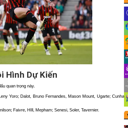
i Hình Dự Kiến
ấu quan trọng này.
, Leny Yoro; Dalot, Bruno Fernandes, Mason Mount, Ugarte; Cunha,
ilson; Faivre, HIll, Mepham; Senesi, Soler, Tavernier.