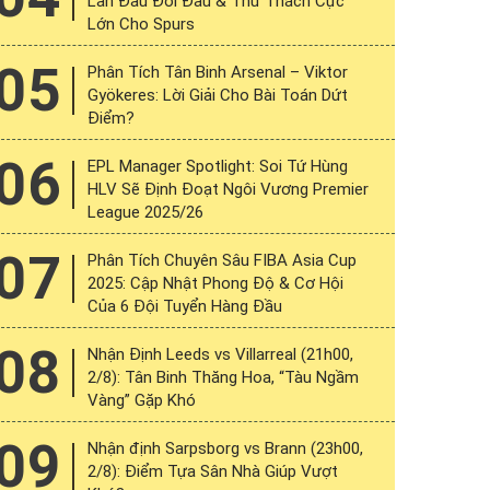
Lần Đầu Đối Đầu & Thử Thách Cực
Lớn Cho Spurs
05
Phân Tích Tân Binh Arsenal – Viktor
Gyökeres: Lời Giải Cho Bài Toán Dứt
Điểm?
06
EPL Manager Spotlight: Soi Tứ Hùng
HLV Sẽ Định Đoạt Ngôi Vương Premier
League 2025/26
07
Phân Tích Chuyên Sâu FIBA Asia Cup
2025: Cập Nhật Phong Độ & Cơ Hội
Của 6 Đội Tuyển Hàng Đầu
08
Nhận Định Leeds vs Villarreal (21h00,
2/8): Tân Binh Thăng Hoa, “Tàu Ngầm
Vàng” Gặp Khó
09
Nhận định Sarpsborg vs Brann (23h00,
2/8): Điểm Tựa Sân Nhà Giúp Vượt