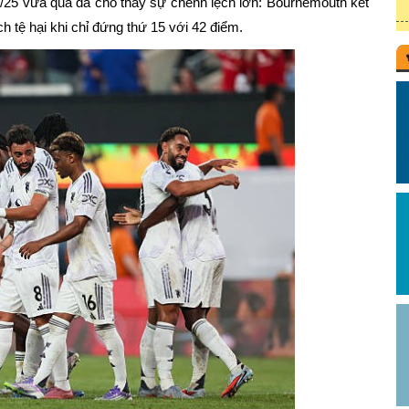
4/25 vừa qua đã cho thấy sự chênh lệch lớn: Bournemouth kết
ch tệ hại khi chỉ đứng thứ 15 với 42 điểm.