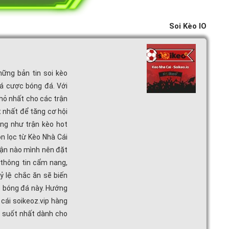
Soi Kèo IO
ững bản tin soi kèo
cá cược bóng đá. Với
nhỏ nhất cho các trận
t nhất để tăng cơ hội
ng như trận kèo hot
ọn lọc từ Kèo Nhà Cái
trận nào mình nên đặt
, thông tin cẩm nang,
tỷ lệ chắc ăn sẽ biến
èo bóng đá này. Hướng
 cái soikeoz.vip hàng
g suốt nhất dành cho