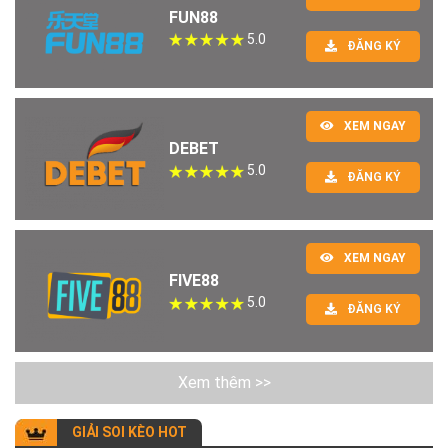
FUN88
5.0
ĐĂNG KÝ
XEM NGAY
DEBET
5.0
ĐĂNG KÝ
XEM NGAY
FIVE88
5.0
ĐĂNG KÝ
Xem thêm >>
GIẢI SOI KÈO HOT