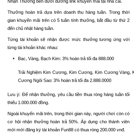
Nhận Thưởng bên dưới đường link khuyến mãi tại nhà cái.
Thưởng hoàn trả dựa trên doanh thu hàng tuần. Trong thời
gian khuyến mãi trên có 5 tuần tính thưởng, bắt đầu từ thứ 2
đến chủ nhật hàng tuần.
Từng tài khoản sẽ nhận được mức thưởng tương ứng với
từng tài khoản khác nhau:
Bạc, Vàng, Bạch Kim: 3% hoàn trả tối đa 888.000
Trải Nghiệm Kim Cương, Kim Cương, Kim Cương Vàng, 
Cương Ngôi Sao: 3% hoàn trả tối đa 2.888.0000
Lưu ý: Để nhận thưởng, yêu cầu tiền thua ròng hàng tuần tối
thiểu 1.000.000 đồng.
Ngoài khuyến mãi trên, trong thời gian này, người chơi còn có
cơ hội nhận thưởng hoàn trả 50%. Áp dụng cho thành viên
mới mới đăng ký tài khoản Fun88 có thua ròng 200.000 vnđ.