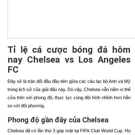
Tỉ lệ cá cược bóng đá hôm
nay
Chelsea vs Los Angeles
FC
Đây sẽ là trận đối đầu đầu tiên giữa các câu lạc bộ Anh và Mỹ
trong lịch sử của giải đấu này. Dù vậy, Chelsea vẫn nắm vị thế
cửa trên với phong độ, thực lực cùng đội hình nhỉnh hơn hẳn
so với đối phương.
Phong độ gần đây của Chelsea
Chelsea đã có lần thứ 3 góp mặt tại FIFA Club World Cup. Họ