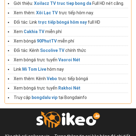
Giới thiệu:
Xoilacz TV truc tiep bong da
Full HD nét căng.
Xem thêm:
Xôi Lạc TV
trực tiếp hôm nay.
Đối tác: Link
trực tiếp bóngá hôm nay
full HD
Xem
Cakhia TV
miễn phí
Xem bóngá
90PhutTV
miễn phí
Đối tác: Kênh
Socolive TV
chính thức
Xem bóngá trực tuyến
Vaoroi Nét
Link
Mi Tom Live
hôm nay
Xem thêm: Kênh
Vebo
trực tiếp bóngá
Xem bóngá trực tuyến
Rakhoi Nét
Truy cập
bongdalu vip
tại Bongdainfo