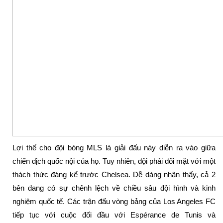
Lợi thế cho đội bóng MLS là giải đấu này diễn ra vào giữa
chiến dịch quốc nội của họ. Tuy nhiên, đội phải đối mặt với một
thách thức đáng kể trước Chelsea. Dễ dàng nhận thấy, cả 2
bên đang có sự chênh lệch về chiều sâu đội hình và kinh
nghiệm quốc tế. Các trận đấu vòng bảng của Los Angeles FC
tiếp tục với cuộc đối đầu với Espérance de Tunis và