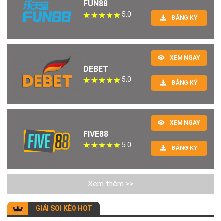
FUN88
5.0
ĐĂNG KÝ
XEM NGAY
DEBET
5.0
ĐĂNG KÝ
XEM NGAY
FIVE88
5.0
ĐĂNG KÝ
Xem thêm >>
GIẢI SOI KÈO HOT