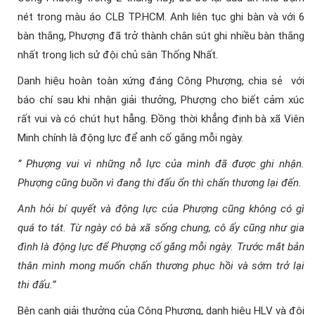
nét trong màu áo CLB TP.HCM. Anh liên tục ghi bàn và với 6
bàn thắng, Phượng đã trở thành chân sút ghi nhiều bàn thắng
nhất trong lịch sử đội chủ sân Thống Nhất.
Danh hiệu hoàn toàn xứng đáng Công Phượng, chia sẻ với
báo chí sau khi nhận giải thưởng, Phượng cho biết cảm xúc
rất vui và có chút hụt hẫng. Đồng thời khẳng định bà xã Viên
Minh chính là động lực để anh cố gắng mỗi ngày.
” Phượng vui vì những nỗ lực của mình đã được ghi nhận.
Phượng cũng buồn vì đang thi đấu ổn thì chấn thương lại đến.
Anh hỏi bí quyết và động lực của Phượng cũng không có gì
quá to tát. Từ ngày có bà xã sống chung, cô ấy cũng như gia
đình là động lực để Phượng cố gắng mỗi ngày. Trước mắt bản
thân mình mong muốn chấn thương phục hồi và sớm trở lại
thi đấu.”
Bên cạnh giải thưởng của Công Phượng, danh hiệu HLV và đội