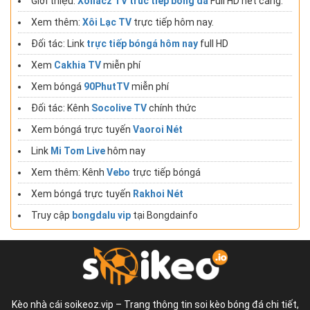
Giới thiệu:
Xoilacz TV truc tiep bong da
Full HD nét căng.
Xem thêm:
Xôi Lạc TV
trực tiếp hôm nay.
Đối tác: Link
trực tiếp bóngá hôm nay
full HD
Xem
Cakhia TV
miễn phí
Xem bóngá
90PhutTV
miễn phí
Đối tác: Kênh
Socolive TV
chính thức
Xem bóngá trực tuyến
Vaoroi Nét
Link
Mi Tom Live
hôm nay
Xem thêm: Kênh
Vebo
trực tiếp bóngá
Xem bóngá trực tuyến
Rakhoi Nét
Truy cập
bongdalu vip
tại Bongdainfo
Kèo nhà cái soikeoz.vip – Trang thông tin soi kèo bóng đá chi tiết,