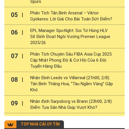
Spurs
Phân Tích Tân Binh Arsenal – Viktor
05
Gyökeres: Lời Giải Cho Bài Toán Dứt Điểm?
EPL Manager Spotlight: Soi Tứ Hùng HLV
06
Sẽ Định Đoạt Ngôi Vương Premier League
2025/26
Phân Tích Chuyên Sâu FIBA Asia Cup 2025:
07
Cập Nhật Phong Độ & Cơ Hội Của 6 Đội
Tuyển Hàng Đầu
Nhận Định Leeds vs Villarreal (21h00, 2/8):
08
Tân Binh Thăng Hoa, “Tàu Ngầm Vàng” Gặp
Khó
Nhận định Sarpsborg vs Brann (23h00, 2/8):
09
Điểm Tựa Sân Nhà Giúp Vượt Khó?
TOP NHÀ CÁI UY TÍN