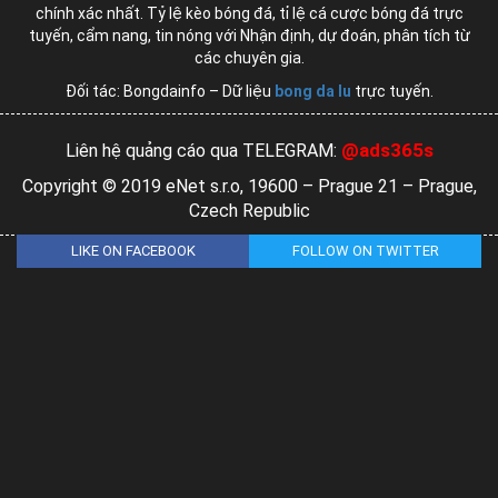
chính xác nhất. Tỷ lệ kèo bóng đá, tỉ lệ cá cược bóng đá trực
tuyến, cẩm nang, tin nóng với Nhận định, dự đoán, phân tích từ
các chuyên gia.
Đối tác: Bongdainfo – Dữ liệu
bong da lu
trực tuyến.
@ads365s
Liên hệ quảng cáo qua TELEGRAM:
Copyright © 2019 eNet s.r.o, 19600 – Prague 21 – Prague,
Czech Republic
LIKE ON FACEBOOK
FOLLOW ON TWITTER