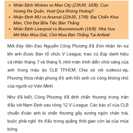
Nhận Định Wolves vs Man City (23h30, 16/8): Cựu
Vương Ra Quân, Vượt Qua Khủng Hoảng?
Nhận Định MU vs Arsenal (22h30, 17/8): Đại Chiến Khai
Màn, Chờ Đợi Bữa Tiệc Bàn Thắng
Nhận Định Liverpool vs Bournemouth (16/8): Nhà Vua
Mở Màn Mùa Giải, Chờ Mưa Bàn Thắng Tại Anfield
Mới đây tiền đạo Nguyễn Công Phượng đã đón nhận tin vui
khi anh được Ban tổ chức V League, trao cú đúp danh hiệu
cá nhân tháng 7 và tháng 9, nhờ màn trình diễn chói sáng của
anh trong màu áo CLB TP.HCM. Chia sẻ với soikeoz.vip,
Phượng thừa nhận phong độ anh hồi sinh có công không nhỏ
của người vợ Viên Minh.
Như đã biết, Công Phượng đã dính chấn thương trong trận
đấu với Nam Định sau vòng 12 V-League. Các bác sĩ của CLB
chuẩn đoán anh bị chấn thương gãy xương ngón chân trái,
buộc phải nghỉ thi đấu trong quãng thời gian còn lại của mùa
bóng.