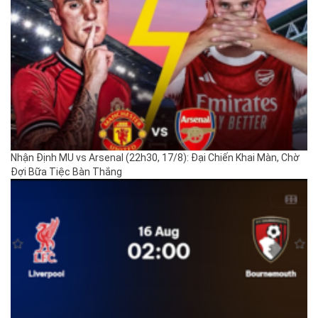
Nhận Định MU vs Arsenal (22h30, 17/8): Đại Chiến Khai Màn, Chờ
Đợi Bữa Tiệc Bàn Thắng