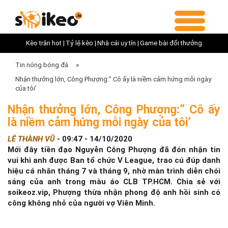
Kèo trận hot |
Tỷ lệ kèo |
Nhà cái uy tín |
Game bài đổi thưởng
Tin nóng bóng đá
»
Nhận thưởng lớn, Công Phượng:” Cô ấy là niềm cảm hứng mỗi ngày
của tôi’
Nhận thưởng lớn, Công Phượng:” Cô ấy
là niềm cảm hứng mỗi ngày của tôi’
LÊ THÀNH VŨ
-
09:47 - 14/10/2020
Mới đây tiền đạo Nguyễn Công Phượng đã đón nhận tin
vui khi anh được Ban tổ chức V League, trao cú đúp danh
hiệu cá nhân tháng 7 và tháng 9, nhờ màn trình diễn chói
sáng của anh trong màu áo CLB TP.HCM. Chia sẻ với
soikeoz.vip, Phượng thừa nhận phong độ anh hồi sinh có
công không nhỏ của người vợ Viên Minh.