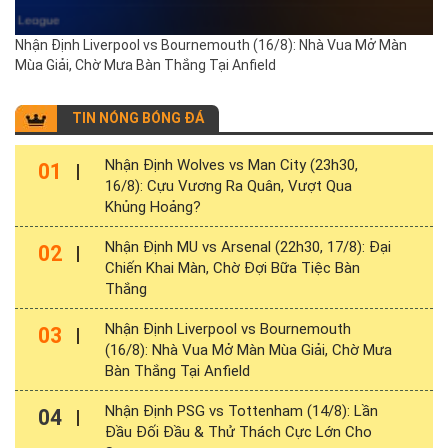
Nhận Định Liverpool vs Bournemouth (16/8): Nhà Vua Mở Màn
Mùa Giải, Chờ Mưa Bàn Thắng Tại Anfield
TIN NÓNG BÓNG ĐÁ
Nhận Định Wolves vs Man City (23h30,
01
16/8): Cựu Vương Ra Quân, Vượt Qua
Khủng Hoảng?
Nhận Định MU vs Arsenal (22h30, 17/8): Đại
02
Chiến Khai Màn, Chờ Đợi Bữa Tiệc Bàn
Thắng
Nhận Định Liverpool vs Bournemouth
03
(16/8): Nhà Vua Mở Màn Mùa Giải, Chờ Mưa
Bàn Thắng Tại Anfield
Nhận Định PSG vs Tottenham (14/8): Lần
04
Đầu Đối Đầu & Thử Thách Cực Lớn Cho