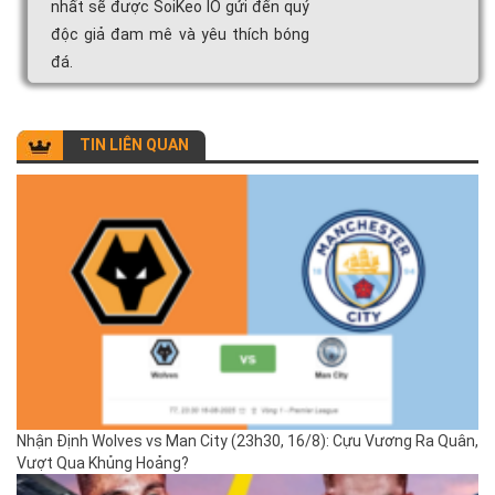
nhất sẽ được SoiKeo IO gửi đến quý
độc giả đam mê và yêu thích bóng
đá.
TIN LIÊN QUAN
Nhận Định Wolves vs Man City (23h30, 16/8): Cựu Vương Ra Quân,
Vượt Qua Khủng Hoảng?