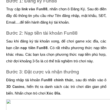
Bước 1: Đăng ký Fun88
link vào Fun88
Truy cập
, nhấn chọn ô Đăng Ký. Sau đó điền
đầy đủ thông tin yêu cầu như Tên đăng nhập, mật khẩu, SĐT,
Email….để tiến hành đăng ký tài khoản.
Bước 2: Nạp tiền tài khoản Fun88
Sau khi đăng ký tài khoản xong, để chơi game xóc đĩa, các
nạp tiền Fun88
bạn cần
. Có rất nhiều phương thức nạp tiền
khác nhau. Các bạn lựa chọn phương thức nạp tiền phù hợp,
chờ đợi khoảng 3-5s là có thể trải nghiệm trò chơi này.
Bước 3: Đặt cược và nhận thưởng
Fun88 chính thức
Đăng nhập tài khoản
, sau đó nhấn vào ô
3D Casino
, hiển thị ra danh sách các trò chơi dân gian phổ
Xóc Đĩa
biến. Nhấn chọn trò chơi
.