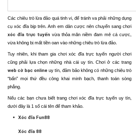
Các chiêu trò lừa đảo quá tinh vi, để tránh va phải những dụng
cụ xóc đĩa bịp trên. Anh em dân cược nên chuyển sang chơi
xóc đĩa trực tuyến
vừa thỏa mãn niềm đam mê cá cược,
vừa không bị mất tiền oan vào những chiêu trò lừa đảo.
Tuy nhiên, khi tham gia chơi xóc đĩa trực tuyến người chơi
cũng phải lựa chọn những nhà cái uy tín. Chơi ở các trang
web cờ bạc online
uy tín, đảm bảo không có những chiêu trò
“bẩn” mọi thứ đều công khai minh bạch, thanh toán sòng
phẳng.
Nếu các bạn chưa biết trang chơi xóc đĩa trực tuyến uy tín,
dưới đây là 1 số cái tên để tham khảo.
Xóc đĩa Fun88
Xóc đĩa 88