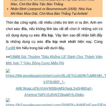
Màn, Chờ Đợi Bữa Tiệc Bàn Thắng
Nhận Định Liverpool vs Bournemouth (16/8): Nhà Vua
Mở Màn Mùa Giải, Chờ Mưa Bàn Thắng Tại Anfield
Thời đại công nghệ, rất nhiều chiêu trò tinh vi ra đời. Anh em
xóc đĩa
chơi
, nếu không tỉnh táo rất dễ chơi ở những sới có
xóc đĩa bịp
sử dụng dụng cụ
. Vậy làm sao để nhận biết đấy
xóc đĩa bịp mới nhất
là những dụng cụ
hiện nay. Cùng
Fun88
tìm hiểu trong bài viết dưới đây.
>>
FUN88 Gói Thưởng “Siêu Khổng Lồ” Dành Cho Thành Viên
Mới: hơn 7 Triệu Đồng Cược Miễn Phí