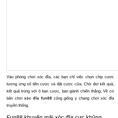
Vào phòng chơi xóc đĩa, các bạn chỉ việc chọn chip cược
tương ứng số tiền cược và đặt cược cửa. Chờ đợi kết quả,
kết quả trùng với ô bạn cược, bạn giành chiến thắng. Về cơ
xóc đĩa fun88
bản chơi
cũng giống y chang chơi xóc đĩa
truyền thống.
Fun88 khuyến mãi xóc đĩa cực khủng