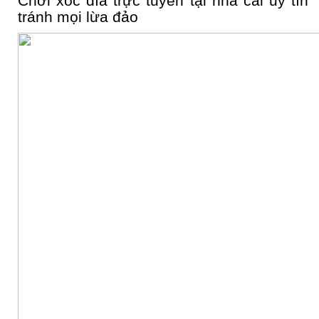
Chơi xóc đĩa trực tuyến tại nhà cái uy tín
tránh mọi lừa đảo