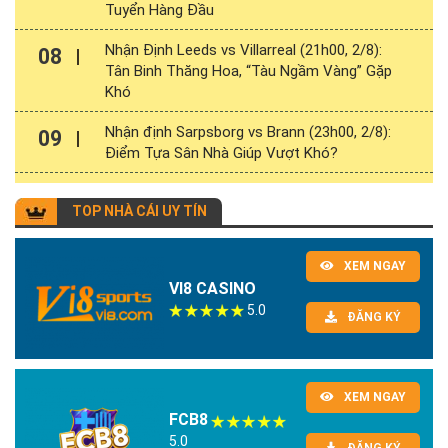
Tuyển Hàng Đầu
Nhận Định Leeds vs Villarreal (21h00, 2/8):
08
Tân Binh Thăng Hoa, “Tàu Ngầm Vàng” Gặp
Khó
Nhận định Sarpsborg vs Brann (23h00, 2/8):
09
Điểm Tựa Sân Nhà Giúp Vượt Khó?
TOP NHÀ CÁI UY TÍN
XEM NGAY
VI8 CASINO
5.0
ĐĂNG KÝ
XEM NGAY
FCB8
5.0