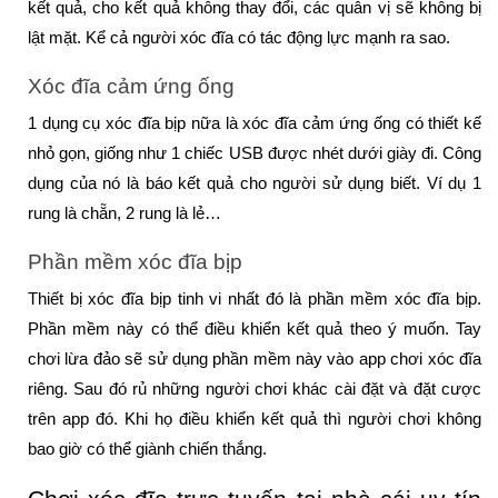
kết quả, cho kết quả không thay đổi, các quân vị sẽ không bị
lật mặt. Kể cả người xóc đĩa có tác động lực mạnh ra sao.
Xóc đĩa cảm ứng ống
1 dụng cụ xóc đĩa bịp nữa là xóc đĩa cảm ứng ống có thiết kế
nhỏ gọn, giống như 1 chiếc USB được nhét dưới giày đi. Công
dụng của nó là báo kết quả cho người sử dụng biết. Ví dụ 1
rung là chẵn, 2 rung là lẻ…
Phần mềm xóc đĩa bịp
Thiết bị xóc đĩa bịp tinh vi nhất đó là phần mềm xóc đĩa bịp.
Phần mềm này có thể điều khiển kết quả theo ý muốn. Tay
chơi lừa đảo sẽ sử dụng phần mềm này vào app chơi xóc đĩa
riêng. Sau đó rủ những người chơi khác cài đặt và đặt cược
trên app đó. Khi họ điều khiển kết quả thì người chơi không
bao giờ có thể giành chiến thắng.