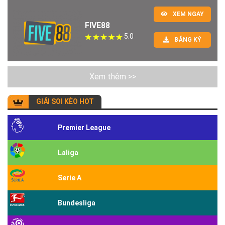
XEM NGAY
FIVE88
5.0
ĐĂNG KÝ
Xem thêm >>
GIẢI SOI KÈO HOT
Premier League
Laliga
Serie A
Bundesliga