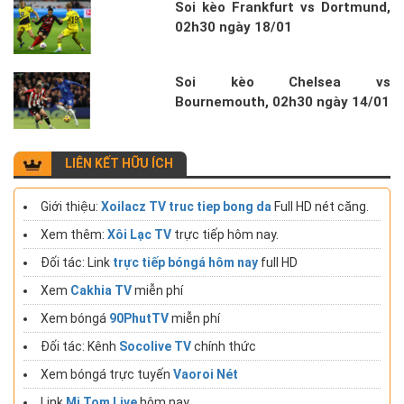
Soi kèo Frankfurt vs Dortmund,
02h30 ngày 18/01
Soi kèo Chelsea vs
Bournemouth, 02h30 ngày 14/01
LIÊN KẾT HỮU ÍCH
Giới thiệu:
Xoilacz TV truc tiep bong da
Full HD nét căng.
Xem thêm:
Xôi Lạc TV
trực tiếp hôm nay.
Đối tác: Link
trực tiếp bóngá hôm nay
full HD
Xem
Cakhia TV
miễn phí
Xem bóngá
90PhutTV
miễn phí
Đối tác: Kênh
Socolive TV
chính thức
Xem bóngá trực tuyến
Vaoroi Nét
Link
Mi Tom Live
hôm nay