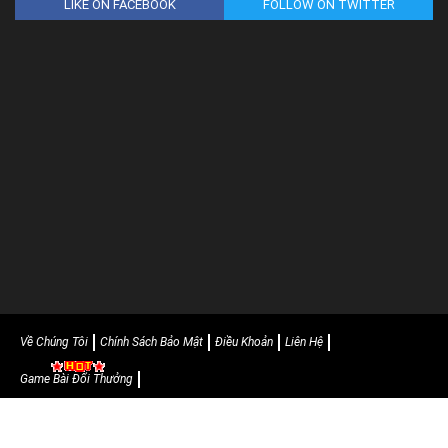
LIKE ON FACEBOOK
FOLLOW ON TWITTER
Về Chúng Tôi
Chính Sách Bảo Mật
Điều Khoản
Liên Hệ
Game Bài Đổi Thưởng