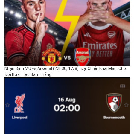
Nhận Định MU vs Arsenal (22h30, 17/8): Đại Chiến Khai Màn, Chờ
Đợi Bữa Tiệc Bàn Thắng