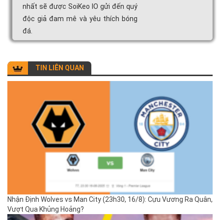
nhất sẽ được SoiKeo IO gửi đến quý
độc giả đam mê và yêu thích bóng
đá.
TIN LIÊN QUAN
Nhận Định Wolves vs Man City (23h30, 16/8): Cựu Vương Ra Quân,
Vượt Qua Khủng Hoảng?