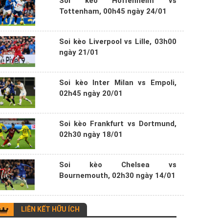
Soi kèo Hoffenheim vs
Tottenham, 00h45 ngày 24/01
Soi kèo Liverpool vs Lille, 03h00
ngày 21/01
Soi kèo Inter Milan vs Empoli,
02h45 ngày 20/01
Soi kèo Frankfurt vs Dortmund,
02h30 ngày 18/01
Soi kèo Chelsea vs
Bournemouth, 02h30 ngày 14/01
LIÊN KẾT HỮU ÍCH