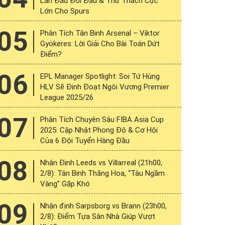
Lần Đầu Đối Đầu & Thử Thách Cực
Lớn Cho Spurs
05
Phân Tích Tân Binh Arsenal – Viktor
Gyökeres: Lời Giải Cho Bài Toán Dứt
Điểm?
06
EPL Manager Spotlight: Soi Tứ Hùng
HLV Sẽ Định Đoạt Ngôi Vương Premier
League 2025/26
07
Phân Tích Chuyên Sâu FIBA Asia Cup
2025: Cập Nhật Phong Độ & Cơ Hội
Của 6 Đội Tuyển Hàng Đầu
08
Nhận Định Leeds vs Villarreal (21h00,
2/8): Tân Binh Thăng Hoa, “Tàu Ngầm
Vàng” Gặp Khó
09
Nhận định Sarpsborg vs Brann (23h00,
2/8): Điểm Tựa Sân Nhà Giúp Vượt