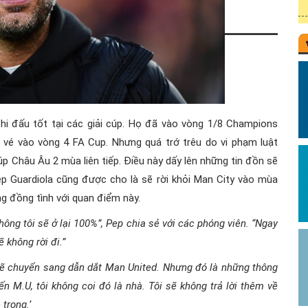
hi đấu tốt tại các giải cúp. Họ đã vào vòng 1/8 Champions
vé vào vòng 4 FA Cup. Nhưng quá trớ trêu do vi phạm luật
úp Châu Âu 2 mùa liên tiếp. Điều này dấy lên những tin đồn sẽ
ep Guardiola cũng được cho là sẽ rời khỏi Man City vào mùa
g đồng tình với quan điểm này.
không tôi sẽ ở lại 100%”, Pep chia sẻ với các phóng viên. “Ngay
 không rời đi.”
 sẽ chuyển sang dẫn dắt Man United. Nhưng đó là những thông
ến M.U, tôi không coi đó là nhà. Tôi sẽ không trả lời thêm về
trọng.’