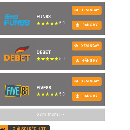
XEM NGAY
FUN88
5.0
ĐĂNG KÝ
XEM NGAY
DEBET
5.0
ĐĂNG KÝ
XEM NGAY
FIVE88
5.0
ĐĂNG KÝ
Xem thêm >>
GIẢI SOI KÈO HOT