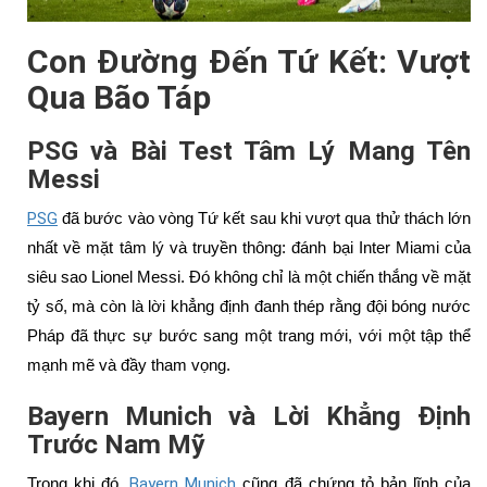
Con Đường Đến Tứ Kết: Vượt
Qua Bão Táp
PSG và Bài Test Tâm Lý Mang Tên
Messi
PSG
đã bước vào vòng Tứ kết sau khi vượt qua thử thách lớn
nhất về mặt tâm lý và truyền thông: đánh bại Inter Miami của
siêu sao Lionel Messi. Đó không chỉ là một chiến thắng về mặt
tỷ số, mà còn là lời khẳng định đanh thép rằng đội bóng nước
Pháp đã thực sự bước sang một trang mới, với một tập thể
mạnh mẽ và đầy tham vọng.
Bayern Munich và Lời Khẳng Định
Trước Nam Mỹ
Bayern Munich
Trong khi đó,
cũng đã chứng tỏ bản lĩnh của