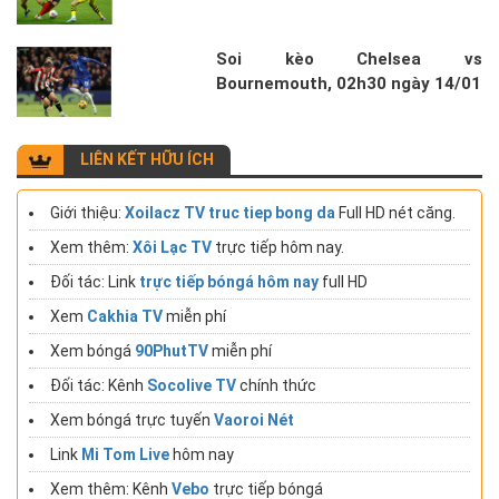
Soi kèo Chelsea vs
Bournemouth, 02h30 ngày 14/01
LIÊN KẾT HỮU ÍCH
Giới thiệu:
Xoilacz TV truc tiep bong da
Full HD nét căng.
Xem thêm:
Xôi Lạc TV
trực tiếp hôm nay.
Đối tác: Link
trực tiếp bóngá hôm nay
full HD
Xem
Cakhia TV
miễn phí
Xem bóngá
90PhutTV
miễn phí
Đối tác: Kênh
Socolive TV
chính thức
Xem bóngá trực tuyến
Vaoroi Nét
Link
Mi Tom Live
hôm nay
Xem thêm: Kênh
Vebo
trực tiếp bóngá