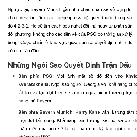
Ngược lại, Bayern Munich gần như chắc chắn sẽ sử dụng lối
chơi pressing tầm cao (gegenpressing) quen thuộc trong sơ
đồ 4-2-3-1. Họ sẽ tìm cách bóp nghẹt đối thủ ngay từ phần sân
đối phương, không cho các tiền vệ của PSG có thời gian xử lý
bóng. Cuộc chiến ở khu vực giữa sân sẽ quyết định nhịp độ
của cả trận đấu.
Những Ngôi Sao Quyết Định Trận Đấu
Bên phía PSG:
Khvi
Mọi ánh mắt sẽ đổ dồn vào
Kvaratskhelia
. Ngôi sao người Georgia với khả năng đi b
lắt léo và tạo đột biến sẽ là mối nguy hiểm thường trực 
hàng thủ Bayern.
Bên phía Bayern Munich:
Harry Kane
vẫn là trung tâm 
mọi đợt tấn công. Khả năng làm tường, kết nối và dứt đ
toàn diện của anh sẽ là bài toán cực kỳ khó giải cho h