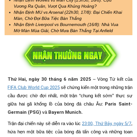
Nhận Định Wolves vs Man City (23h30, 16/8): Cựu
Vương Ra Quân, Vượt Qua Khủng Hoảng?
Nhận Định MU vs Arsenal (22h30, 17/8): Đại Chiến Khai
Màn, Chờ Đợi Bữa Tiệc Bàn Thắng
Nhận Định Liverpool vs Bournemouth (16/8): Nhà Vua
Mở Màn Mùa Giải, Chờ Mưa Bàn Thắng Tại Anfield
Thứ Hai, ngày 30 tháng 6 năm 2025
– Vòng Tứ kết của
FIFA Club World Cup 2025
sẽ chứng kiến một trong những trận
cầu được chờ đợi nhất, một trận “chung kết sớm” thực sự
Paris Saint-
giữa hai gã khổng lồ của bóng đá châu Âu:
Germain (PSG)
Bayern Munich
và
.
23:00, Thứ Bảy, ngày 5/7
Trận đại chiến này sẽ diễn ra vào lúc
,
hứa hẹn một bữa tiệc của bóng đá tấn công và những toan