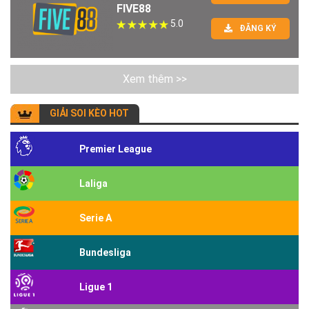
FIVE88
5.0
ĐĂNG KÝ
Xem thêm >>
GIẢI SOI KÈO HOT
Premier League
Laliga
Serie A
Bundesliga
Ligue 1