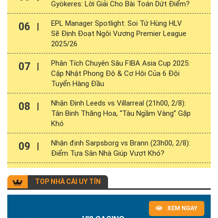
Gyökeres: Lời Giải Cho Bài Toán Dứt Điểm?
EPL Manager Spotlight: Soi Tứ Hùng HLV
06
Sẽ Định Đoạt Ngôi Vương Premier League
2025/26
Phân Tích Chuyên Sâu FIBA Asia Cup 2025:
07
Cập Nhật Phong Độ & Cơ Hội Của 6 Đội
Tuyển Hàng Đầu
Nhận Định Leeds vs Villarreal (21h00, 2/8):
08
Tân Binh Thăng Hoa, “Tàu Ngầm Vàng” Gặp
Khó
Nhận định Sarpsborg vs Brann (23h00, 2/8):
09
Điểm Tựa Sân Nhà Giúp Vượt Khó?
TOP NHÀ CÁI UY TÍN
XEM NGAY