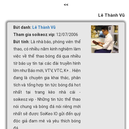
<<
Lê Thành Vũ
Bút danh:
Lê Thành Vũ
Tham gia soikeoz.vip:
12/07/2006
Bút tính:
Là nhà báo, phóng viên thể
thao, có nhiều năm kinh nghiệm làm
việc về thể thao bóng đá qua nhiều
tờ báo uy tín tại các đài truyền hình
lớn như Báo mới, VTV, VTC, K+... Hiện
đang là chuyên gia khai thác, phân
tích và tổng hợp tin tức bóng đá hot
nhất tại trang kèo nhà cái -
soikeoz.vip - Những tin tức thể thao
nói chung và bóng đá nói riêng mới
nhất sẽ được SoiKeo IO gửi đến quý
độc giả đam mê và yêu thích bóng
đá.