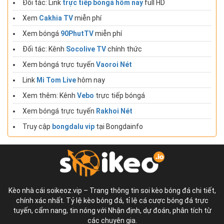
Đối tác: Link
trực tiếp bóngá hôm nay
full HD
Xem
Cakhia TV
miễn phí
Xem bóngá
90PhutTV
miễn phí
Đối tác: Kênh
Socolive TV
chính thức
Xem bóngá trực tuyến
Vaoroi Nét
Link
Mi Tom Live
hôm nay
Xem thêm: Kênh
Vebo
trực tiếp bóngá
Xem bóngá trực tuyến
Rakhoi Nét
Truy cập
bongdalu vip
tại Bongdainfo
Kèo nhà cái soikeoz.vip – Trang thông tin soi kèo bóng đá chi tiết,
chính xác nhất. Tỷ lệ kèo bóng đá, tỉ lệ cá cược bóng đá trực
tuyến, cẩm nang, tin nóng với Nhận định, dự đoán, phân tích từ
các chuyên gia.