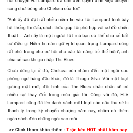
nói chuyện với Lampard đã dẫn đến quyết định việc chuyển
sang chơi bóng cho Chelsea của tôi,”.
“Anh ấy đã đặt rất nhiều niềm tin vào tôi. Lampard trình bày
hệ thống thi đấu, cách thức giúp tôi phù hợp với sơ đồ chiến
thuật….. Anh ấy là một người tốt mà bạn có thể chia sẻ bất
cứ điều gì. Niềm tin nắm giữ vị trí quan trọng. Lampard cũng
rất chú trọng cho cơ hội cho các tài năng trẻ thể hiện”, anh
chia sẻ sau khi gia nhập The Blues.
Chưa dừng lại ở đó, Chelsea còn nhắm đến một ngôi sao
phòng ngự hàng đầu khác, đó là Thiago Silva. Với một loạt
gương mặt mới, đội hình của The Blues chắc chắn sẽ có
nhiều sự thay đổi trong mùa giải tới. Cùng với đó, HLV
Lampard cũng đã lên danh sách một loạt các cầu thủ sẽ bị
thanh lý trong kỳ chuyển nhượng năm nay, nhằm có thêm
ngân sách đón những ngôi sao mới.
>> Click tham khảo thêm :
Trận kèo HOT nhất hôm nay