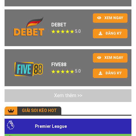
XEM NGAY
DEBET
5.0
ĐĂNG KÝ
XEM NGAY
FIVE88
5.0
ĐĂNG KÝ
Xem thêm >>
GIẢI SOI KÈO HOT
Premier League