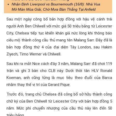
Nhận Định Liverpool vs Bournemouth (16/8): Nhà Vua
Mở Màn Mùa Giải, Chờ Mưa Bàn Thắng Tại Anfield
Sau một ngày công bố bản hợp đồng với hậu vệ cánh trái
người Anh Ben Chilwell với mức giá 50 triệu bảng từ Leicester
City, Chelsea tiếp tục khiến khán giả nức lòng khi thông báo
ciêu mộ thành công cầu thủ mang tên Malang Sarr. Đây đã là
bản hợp đồng thứ 4 của đại diện Tây London, sau Hakim
Ziyech, Timo Werner và Chilwell.
Sau khi ra mắt Nice cách đây 3 năm, Malang Sarr đã chơi 119
trận và ghi 3 bàn cho CLB này. Dưới thời tân HLV Ronald
Koeman, anh cũng từng là mục tiêu theo đuổi của Barca
nhằm thay thế vị trí của Gerard Pique.
Trước đó, trang chủ Chelsea đã công bố sở hữu thành công
chữ ký của Ben Chilwell từ Leicester City với bản hợp đồng 5
năm. Mức phí chuyển nhượng của cầu thủ này lên đến 50
triệu bảng.