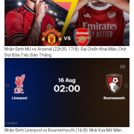
Nhận Định MU vs Arsenal (22h30, 17/8): Đại Chiến Khai Màn, Chờ
Đợi Bữa Tiệc Bàn Thắng
Nhận Định Liverpool vs Bournemouth (16/8): Nhà Vua Mở Màn