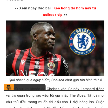
>> Xem ngay Các bài :
Kèo bóng đá hôm nay từ
soikeoz.vip
<<
Quá nhanh quá nguy hiểm, Chelsea chốt gọn tân binh thứ 4
“Tôi rất vui khi khoác áo Chelsea vào lúc này. Lampard đóng
vai trò quan trọng vào việc tôi gia nhập The Blues. Tất cả mọi
cầu thủ đều mong muốn thi đấu cho 1 đội bóng lớn. Cuộc