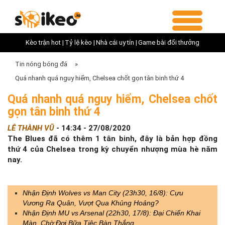
Kèo trận hot |
Tỷ lệ kèo |
Nhà cái uy tín |
Game bài đổi thưởng
Tin nóng bóng đá
»
Quá nhanh quá nguy hiểm, Chelsea chốt gọn tân binh thứ 4
Quá nhanh quá nguy hiểm, Chelsea chốt
gọn tân binh thứ 4
LÊ THÀNH VŨ
-
14:34 - 27/08/2020
The Blues đã có thêm 1 tân binh, đây là bản hợp đồng
thứ 4 của Chelsea trong kỳ chuyển nhượng mùa hè năm
nay.
Nhận Định Wolves vs Man City (23h30, 16/8): Cựu
Vương Ra Quân, Vượt Qua Khủng Hoảng?
Nhận Định MU vs Arsenal (22h30, 17/8): Đại Chiến Khai
Màn, Chờ Đợi Bữa Tiệc Bàn Thắng