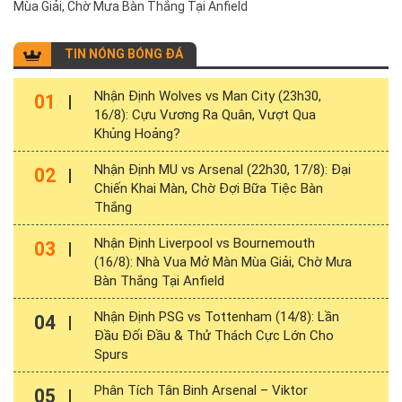
Mùa Giải, Chờ Mưa Bàn Thắng Tại Anfield
TIN NÓNG BÓNG ĐÁ
Nhận Định Wolves vs Man City (23h30,
01
16/8): Cựu Vương Ra Quân, Vượt Qua
Khủng Hoảng?
Nhận Định MU vs Arsenal (22h30, 17/8): Đại
02
Chiến Khai Màn, Chờ Đợi Bữa Tiệc Bàn
Thắng
Nhận Định Liverpool vs Bournemouth
03
(16/8): Nhà Vua Mở Màn Mùa Giải, Chờ Mưa
Bàn Thắng Tại Anfield
Nhận Định PSG vs Tottenham (14/8): Lần
04
Đầu Đối Đầu & Thử Thách Cực Lớn Cho
Spurs
Phân Tích Tân Binh Arsenal – Viktor
05