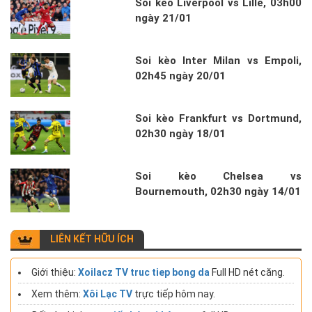
Soi kèo Liverpool vs Lille, 03h00
ngày 21/01
Soi kèo Inter Milan vs Empoli,
02h45 ngày 20/01
Soi kèo Frankfurt vs Dortmund,
02h30 ngày 18/01
Soi kèo Chelsea vs
Bournemouth, 02h30 ngày 14/01
LIÊN KẾT HỮU ÍCH
Giới thiệu:
Xoilacz TV truc tiep bong da
Full HD nét căng.
Xem thêm:
Xôi Lạc TV
trực tiếp hôm nay.