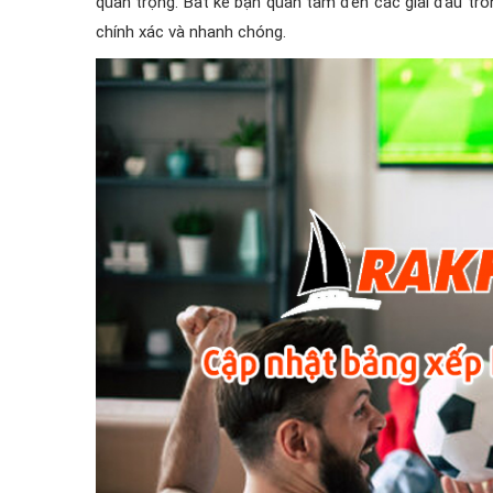
quan trọng. Bất kể bạn quan tâm đến các giải đấu tr
chính xác và nhanh chóng.