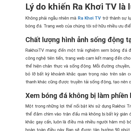
Lý do khiến Ra Khơi TV là
Không phải ngẫu nhiên mà
Ra Khơi TV
trở thành sự lự
bóng đá. Trang web của chúng tôi sở hữu nhiều ưu điể
Chất lượng hình ảnh sống động t
RakhoiTV mang đến một trải nghiệm xem bóng đá đẳn
công nghệ tiên tiến, trang web cam kết mang đến ch
thể hiện chân thực và sống động. Mỗi đường chuyền, 
bỏ lỡ bất kỳ khoảnh khắc quan trọng nào trên sân c
thanh khác cũng được truyền tải sống động, tạo nên c
Xem bóng đá không bị làm phiền b
Một trong những lợi thế nổi bật khi sử dụng Rakhoi T
thể đắm chìm vào trận đấu mà không bị bất kỳ gián 
khắc gay cấn, luôn là điều mà nhiều người hâm mộ bón
hoàn toàn điều này. Bạn sẽ được tận hưởng 90 phút th