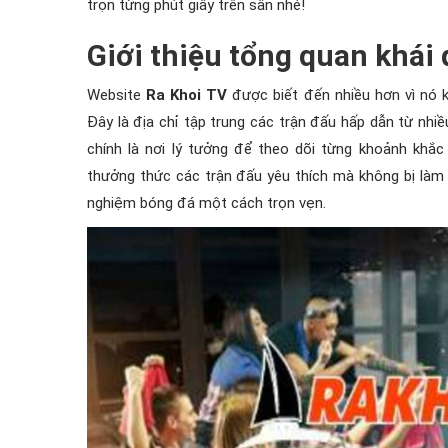
trọn từng phút giây trên sân nhé!
Giới thiệu tổng quan khái
Website
Ra Khoi TV
được biết đến nhiều hơn vì nó k
Đây là địa chỉ tập trung các trận đấu hấp dẫn từ nhiề
chính là nơi lý tưởng để theo dõi từng khoảnh khắc
thưởng thức các trận đấu yêu thích mà không bị làm 
nghiệm bóng đá một cách trọn vẹn.