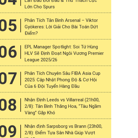
Lần Đầu Đối Đầu & Thử Thách Cực
Lớn Cho Spurs
05
Phân Tích Tân Binh Arsenal – Viktor
Gyökeres: Lời Giải Cho Bài Toán Dứt
Điểm?
06
EPL Manager Spotlight: Soi Tứ Hùng
HLV Sẽ Định Đoạt Ngôi Vương Premier
League 2025/26
07
Phân Tích Chuyên Sâu FIBA Asia Cup
2025: Cập Nhật Phong Độ & Cơ Hội
Của 6 Đội Tuyển Hàng Đầu
08
Nhận Định Leeds vs Villarreal (21h00,
2/8): Tân Binh Thăng Hoa, “Tàu Ngầm
Vàng” Gặp Khó
09
Nhận định Sarpsborg vs Brann (23h00,
2/8): Điểm Tựa Sân Nhà Giúp Vượt