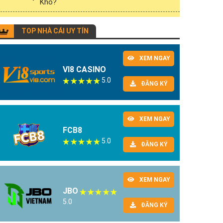
Khó?
TOP NHÀ CÁI UY TÍN
XEM NGAY
VI8 CASINO
5.0
ĐĂNG KÝ
XEM NGAY
FCB8
5.0
ĐĂNG KÝ
XEM NGAY
JBO
5.0
ĐĂNG KÝ