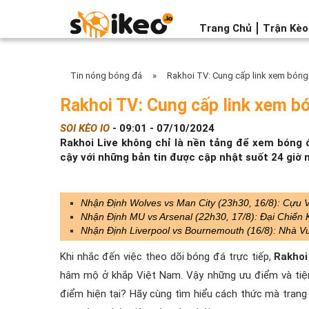
Trang Chủ
Trận Kè
Tin nóng bóng đá
»
Rakhoi TV: Cung cấp link xem bóng
Rakhoi TV: Cung cấp link xem b
SOI KÈO IO
-
09:01 - 07/10/2024
Rakhoi Live không chỉ là nền tảng để xem bóng đ
cậy với những bản tin được cập nhật suốt 24 giờ 
Nhận Định Wolves vs Man City (23h30, 16/8): Cự
Nhận Định MU vs Arsenal (22h30, 17/8): Đại Chiến
Nhận Định Liverpool vs Bournemouth (16/8): Nhà 
Khi nhắc đến việc theo dõi bóng đá trực tiếp,
Rakhoi
hâm mộ ở khắp Việt Nam. Vậy những ưu điểm và tiện 
điểm hiện tại? Hãy cùng tìm hiểu cách thức mà tran