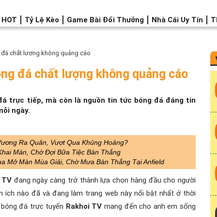
o HOT
Tỷ Lệ Kèo
Game Bài Đổi Thưởng
Nhà Cái Uy Tín
T
 đá chất lượng không quảng cáo
óng đá chất lượng không quảng cáo
á trực tiếp, mà còn là nguồn tin tức bóng đá đáng tin
mỗi ngày.
u Vương Ra Quân, Vượt Qua Khủng Hoảng?
 Khai Màn, Chờ Đợi Bữa Tiệc Bàn Thắng
Vua Mở Màn Mùa Giải, Chờ Mưa Bàn Thắng Tại Anfield
 TV
đang ngày càng trở thành lựa chọn hàng đầu cho người
ích nào đã và đang làm trang web này nổi bật nhất ở thời
g bóng đá trực tuyến
Rakhoi TV
mang đến cho anh em sống