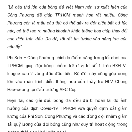
“Là cầu thủ lớn của bóng đá Việt Nam nên sự xuất hiện của
Công Phượng đã giúp TP.HCM mạnh hơn rất nhiều. Công
Phượng còn là mẫu cầu thủ có thể gây ra đột biến bất cứ lúc
nào, có thể tạo ra những khoảnh khắc thăng hoa giúp thay đổi
cục diện trận đấu. Do đó, tôi rất tin tưởng vào năng lực của
cậu ấy”.
Phi Sơn – Công Phượng chính là điểm sáng trong lối chơi của
TP.HCM, giúp đội bóng chễm trệ ở vị trí số 1 trên BXH V-
league sau 2 vòng đấu đầu tiên. Bộ đôi này cũng góp công
lớn vào màn trình diễn thăng hoa của thầy trò HLV Chung
Hae-seong tại đấu trường AFC Cup.
Hiện tại, các giải đấu bóng đá đều đã bị hoãn lại do ảnh
hưởng của dịch Covid-19. TP.HCM vừa quyết định cắt giảm
lương của Phi Sơn, Công Phượng và các đồng đội nhằm giảm
tải quỹ lương của đội bóng cũng như duy trì hoạt động trong