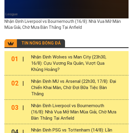
Nhận Định Liverpool vs Bournemouth (16/8): Nhà Vua Mở Màn
Mùa Giải, Chờ Mưa Bàn Thắng Tại Anfield
TIN NÓNG BÓNG ĐÁ
Nhận Định Wolves vs Man City (23h30,
01
16/8): Cựu Vương Ra Quân, Vượt Qua
Khủng Hoảng?
Nhận Định MU vs Arsenal (22h30, 17/8): Đại
02
Chiến Khai Màn, Chờ Đợi Bữa Tiệc Bàn
Thắng
Nhận Định Liverpool vs Bournemouth
03
(16/8): Nhà Vua Mở Màn Mùa Giải, Chờ Mưa
Bàn Thắng Tại Anfield
Nhận Định PSG vs Tottenham (14/8): Lần
04