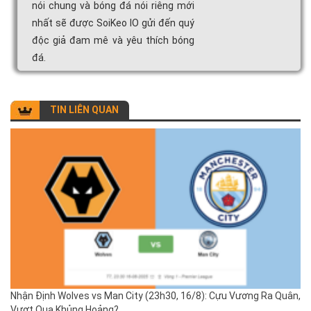
nói chung và bóng đá nói riêng mới
nhất sẽ được SoiKeo IO gửi đến quý
độc giả đam mê và yêu thích bóng
đá.
TIN LIÊN QUAN
Nhận Định Wolves vs Man City (23h30, 16/8): Cựu Vương Ra Quân,
Vượt Qua Khủng Hoảng?