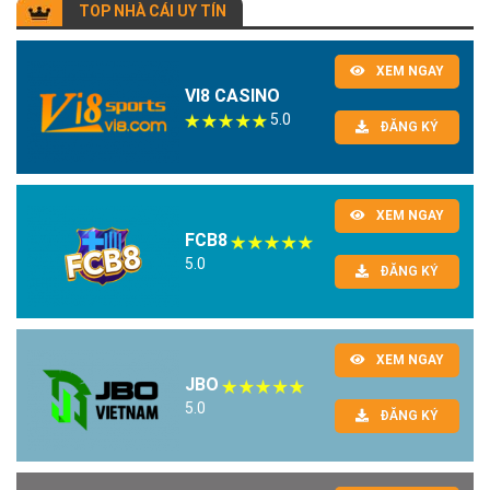
TOP NHÀ CÁI UY TÍN
XEM NGAY
VI8 CASINO
5.0
ĐĂNG KÝ
XEM NGAY
FCB8
5.0
ĐĂNG KÝ
XEM NGAY
JBO
5.0
ĐĂNG KÝ