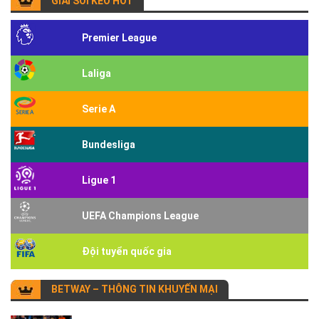
GIẢI SOI KÈO HOT
Premier League
Laliga
Serie A
Bundesliga
Ligue 1
UEFA Champions League
Đội tuyển quốc gia
BETWAY – THÔNG TIN KHUYẾN MẠI