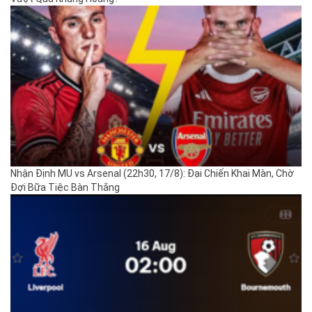
Nhận Định MU vs Arsenal (22h30, 17/8): Đại Chiến Khai Màn, Chờ
Đợi Bữa Tiệc Bàn Thắng