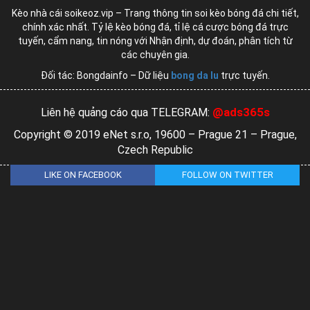
Kèo nhà cái soikeoz.vip – Trang thông tin soi kèo bóng đá chi tiết,
chính xác nhất. Tỷ lệ kèo bóng đá, tỉ lệ cá cược bóng đá trực
tuyến, cẩm nang, tin nóng với Nhận định, dự đoán, phân tích từ
các chuyên gia.
Đối tác: Bongdainfo – Dữ liệu
bong da lu
trực tuyến.
@ads365s
Liên hệ quảng cáo qua TELEGRAM:
Copyright © 2019 eNet s.r.o, 19600 – Prague 21 – Prague,
Czech Republic
LIKE ON FACEBOOK
FOLLOW ON TWITTER