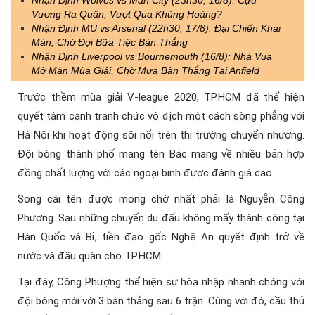
Nhận Định Wolves vs Man City (23h30, 16/8): Cựu
Vương Ra Quân, Vượt Qua Khủng Hoảng?
Nhận Định MU vs Arsenal (22h30, 17/8): Đại Chiến Khai
Màn, Chờ Đợi Bữa Tiệc Bàn Thắng
Nhận Định Liverpool vs Bournemouth (16/8): Nhà Vua
Mở Màn Mùa Giải, Chờ Mưa Bàn Thắng Tại Anfield
Trước thềm mùa giải V-league 2020, TP.HCM đã thể hiện
quyết tâm cạnh tranh chức vô địch một cách sòng phẳng với
Hà Nội khi hoạt động sôi nổi trên thị trường chuyển nhượng.
Đội bóng thành phố mang tên Bác mang về nhiều bản hợp
đồng chất lượng với các ngoại binh được đánh giá cao.
Song cái tên được mong chờ nhất phải là Nguyễn Công
Phượng. Sau những chuyến du đấu không mấy thành công tại
Hàn Quốc và Bỉ, tiền đạo gốc Nghệ An quyết định trở về
nước và đầu quân cho TP.HCM.
Tại đây, Công Phượng thể hiện sự hòa nhập nhanh chóng với
đội bóng mới với 3 bàn thắng sau 6 trận. Cùng với đó, cầu thủ