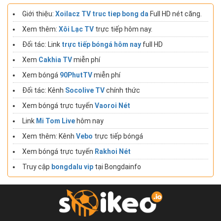
Giới thiệu:
Xoilacz TV truc tiep bong da
Full HD nét căng.
Xem thêm:
Xôi Lạc TV
trực tiếp hôm nay.
Đối tác: Link
trực tiếp bóngá hôm nay
full HD
Xem
Cakhia TV
miễn phí
Xem bóngá
90PhutTV
miễn phí
Đối tác: Kênh
Socolive TV
chính thức
Xem bóngá trực tuyến
Vaoroi Nét
Link
Mi Tom Live
hôm nay
Xem thêm: Kênh
Vebo
trực tiếp bóngá
Xem bóngá trực tuyến
Rakhoi Nét
Truy cập
bongdalu vip
tại Bongdainfo