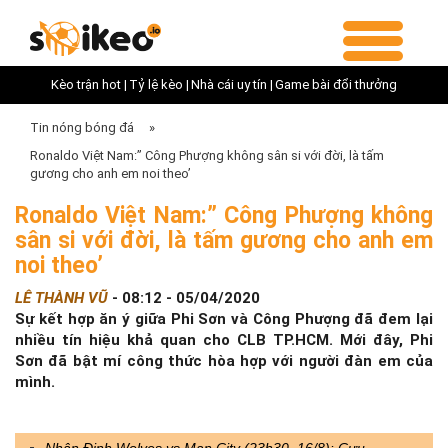
Kèo trận hot |
Tỷ lệ kèo |
Nhà cái uy tín |
Game bài đổi thưởng
Tin nóng bóng đá
»
Ronaldo Việt Nam:” Công Phượng không sân si với đời, là tấm
gương cho anh em noi theo’
Ronaldo Việt Nam:” Công Phượng không
sân si với đời, là tấm gương cho anh em
noi theo’
LÊ THÀNH VŨ
-
08:12 - 05/04/2020
Sự kết hợp ăn ý giữa Phi Sơn và Công Phượng đã đem lại
nhiều tín hiệu khả quan cho CLB TP.HCM. Mới đây, Phi
Sơn đã bật mí công thức hòa hợp với người đàn em của
mình.