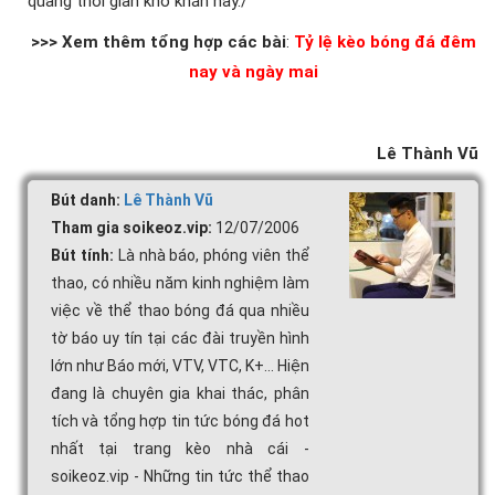
quãng thời gian khó khăn này./
>>> Xem thêm tổng hợp các bài
:
Tỷ lệ kèo bóng đá đêm
nay và ngày mai
Lê Thành Vũ
Bút danh:
Lê Thành Vũ
Tham gia soikeoz.vip:
12/07/2006
Bút tính:
Là nhà báo, phóng viên thể
thao, có nhiều năm kinh nghiệm làm
việc về thể thao bóng đá qua nhiều
tờ báo uy tín tại các đài truyền hình
lớn như Báo mới, VTV, VTC, K+... Hiện
đang là chuyên gia khai thác, phân
tích và tổng hợp tin tức bóng đá hot
nhất tại trang kèo nhà cái -
soikeoz.vip - Những tin tức thể thao