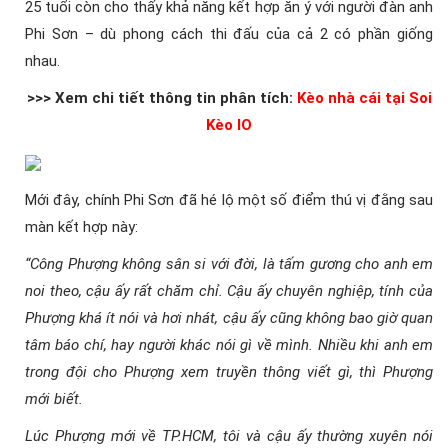
25 tuổi còn cho thấy khả năng kết hợp ăn ý với người đàn anh
Phi Sơn – dù phong cách thi đấu của cả 2 có phần giống
nhau.
>>> Xem chi tiết thông tin phân tích:
Kèo nhà cái tại Soi
Kèo IO
Mới đây, chính Phi Sơn đã hé lộ một số điểm thú vị đằng sau
màn kết hợp này:
“Công Phượng không sân si với đời, là tấm gương cho anh em
noi theo, cậu ấy rất chăm chỉ. Cậu ấy chuyên nghiệp, tính của
Phượng khá ít nói và hơi nhát, cậu ấy cũng không bao giờ quan
tâm báo chí, hay người khác nói gì về mình. Nhiều khi anh em
trong đội cho Phượng xem truyền thông viết gì, thì Phượng
mới biết.
Lúc Phượng mới về TP.HCM, tôi và cậu ấy thường xuyên nói