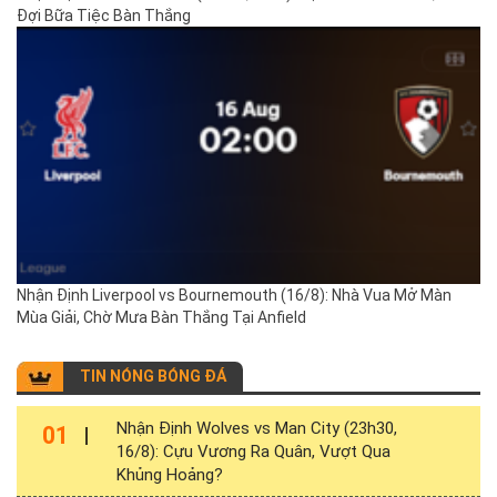
Đợi Bữa Tiệc Bàn Thắng
Nhận Định Liverpool vs Bournemouth (16/8): Nhà Vua Mở Màn
Mùa Giải, Chờ Mưa Bàn Thắng Tại Anfield
TIN NÓNG BÓNG ĐÁ
Nhận Định Wolves vs Man City (23h30,
01
16/8): Cựu Vương Ra Quân, Vượt Qua
Khủng Hoảng?