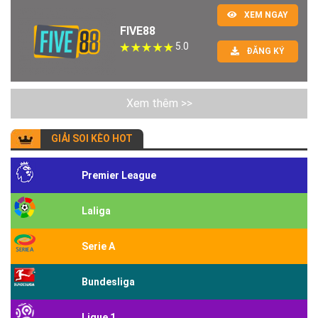
XEM NGAY
FIVE88
5.0
ĐĂNG KÝ
Xem thêm >>
GIẢI SOI KÈO HOT
Premier League
Laliga
Serie A
Bundesliga
Ligue 1