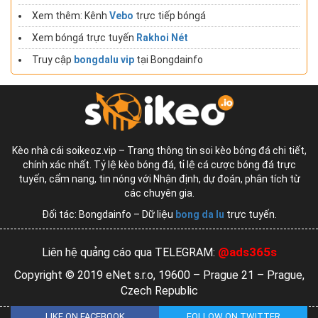
Xem thêm: Kênh
Vebo
trực tiếp bóngá
Xem bóngá trực tuyến
Rakhoi Nét
Truy cập
bongdalu vip
tại Bongdainfo
Kèo nhà cái soikeoz.vip – Trang thông tin soi kèo bóng đá chi tiết,
chính xác nhất. Tỷ lệ kèo bóng đá, tỉ lệ cá cược bóng đá trực
tuyến, cẩm nang, tin nóng với Nhận định, dự đoán, phân tích từ
các chuyên gia.
Đối tác: Bongdainfo – Dữ liệu
bong da lu
trực tuyến.
@ads365s
Liên hệ quảng cáo qua TELEGRAM:
Copyright © 2019 eNet s.r.o, 19600 – Prague 21 – Prague,
Czech Republic
LIKE ON FACEBOOK
FOLLOW ON TWITTER