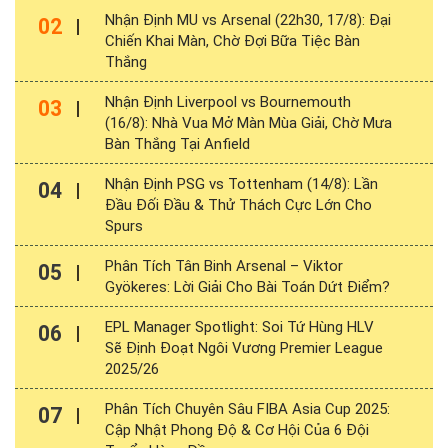
Nhận Định MU vs Arsenal (22h30, 17/8): Đại
02
Chiến Khai Màn, Chờ Đợi Bữa Tiệc Bàn
Thắng
Nhận Định Liverpool vs Bournemouth
03
(16/8): Nhà Vua Mở Màn Mùa Giải, Chờ Mưa
Bàn Thắng Tại Anfield
Nhận Định PSG vs Tottenham (14/8): Lần
04
Đầu Đối Đầu & Thử Thách Cực Lớn Cho
Spurs
Phân Tích Tân Binh Arsenal – Viktor
05
Gyökeres: Lời Giải Cho Bài Toán Dứt Điểm?
EPL Manager Spotlight: Soi Tứ Hùng HLV
06
Sẽ Định Đoạt Ngôi Vương Premier League
2025/26
Phân Tích Chuyên Sâu FIBA Asia Cup 2025:
07
Cập Nhật Phong Độ & Cơ Hội Của 6 Đội