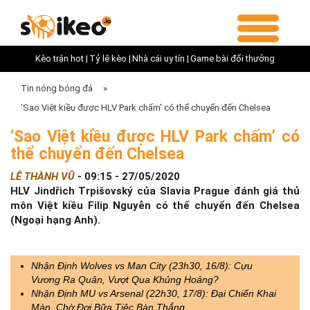
Kèo trận hot |
Tỷ lệ kèo |
Nhà cái uy tín |
Game bài đổi thưởng
Tin nóng bóng đá
»
‘Sao Việt kiều được HLV Park chấm’ có thể chuyển đến Chelsea
‘Sao Việt kiều được HLV Park chấm’ có
thể chuyển đến Chelsea
LÊ THÀNH VŨ
-
09:15 - 27/05/2020
HLV Jindřich Trpišovský của Slavia Prague đánh giá thủ
môn Việt kiều Filip Nguyễn có thể chuyển đến Chelsea
(Ngoại hạng Anh).
Nhận Định Wolves vs Man City (23h30, 16/8): Cựu
Vương Ra Quân, Vượt Qua Khủng Hoảng?
Nhận Định MU vs Arsenal (22h30, 17/8): Đại Chiến Khai
Màn, Chờ Đợi Bữa Tiệc Bàn Thắng