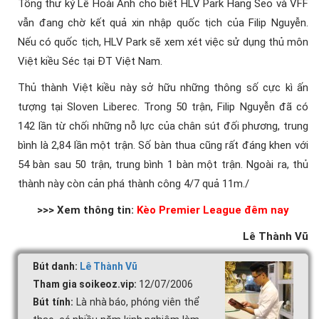
Tổng thư ký Lê Hoài Anh cho biết HLV Park Hang Seo và VFF
vẫn đang chờ kết quả xin nhập quốc tịch của Filip Nguyễn.
Nếu có quốc tịch, HLV Park sẽ xem xét việc sử dụng thủ môn
Việt kiều Séc tại ĐT Việt Nam.
Thủ thành Việt kiều này sở hữu những thông số cực kì ấn
tượng tại Sloven Liberec. Trong 50 trận, Filip Nguyễn đã có
142 lần từ chối những nỗ lực của chân sút đối phương, trung
bình là 2,84 lần một trận. Số bàn thua cũng rất đáng khen với
54 bàn sau 50 trận, trung bình 1 bàn một trận. Ngoài ra, thủ
thành này còn cản phá thành công 4/7 quả 11m./
>>> Xem thông tin:
Kèo Premier League đêm nay
Lê Thành Vũ
Bút danh:
Lê Thành Vũ
Tham gia soikeoz.vip:
12/07/2006
Bút tính:
Là nhà báo, phóng viên thể