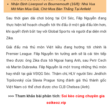
Nhận Định Liverpool vs Bournemouth (16/8): Nhà Vua
Mở Màn Mùa Giải, Chờ Mưa Bàn Thắng Tại Anfield
Sau thời gian dài chơi bóng tại CH Séc, Filip Nguyễn đang
thực hiện kế hoạch chuyển tới thi đấu ở một giải đấu lớn hơn,
khi quyết định bắt tay với Global Sports và người đại diện mới
Zika.
Giải đấu mà thủ môn Việt kiều đang hướng tới chính là
Premier League. Filip Nguyễn tin tưởng anh sẽ là cái tên tiếp
theo được ông Zika đưa tới Ngoại hạng Anh, sau Petr Cech
và Martin Dubravka. Filip Nguyễn là một trong những thủ môn
hay nhất tại giải VĐQG Séc. Thậm chí, HLV người Séc Jindřich
Trpišovský của Slavia Prague từng đánh giá thủ thành gốc
Việt Nam có thể chơi được cho CLB Chelsea (Anh).
>>> Tham khảo bài phân tích:
Soi kèo cùng chuyên gia
soikeoz.vip