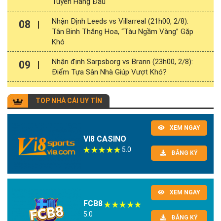
Tuyển Hàng Đầu
Nhận Định Leeds vs Villarreal (21h00, 2/8):
08
Tân Binh Thăng Hoa, “Tàu Ngầm Vàng” Gặp
Khó
Nhận định Sarpsborg vs Brann (23h00, 2/8):
09
Điểm Tựa Sân Nhà Giúp Vượt Khó?
TOP NHÀ CÁI UY TÍN
XEM NGAY
VI8 CASINO
5.0
ĐĂNG KÝ
XEM NGAY
FCB8
5.0
ĐĂNG KÝ