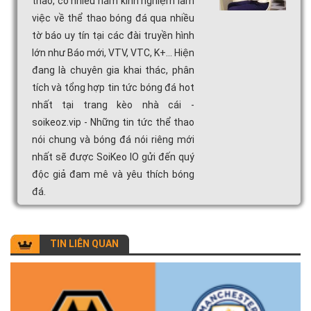
thao, có nhiều năm kinh nghiệm làm
việc về thể thao bóng đá qua nhiều
tờ báo uy tín tại các đài truyền hình
lớn như Báo mới, VTV, VTC, K+... Hiện
đang là chuyên gia khai thác, phân
tích và tổng hợp tin tức bóng đá hot
nhất tại trang kèo nhà cái -
soikeoz.vip - Những tin tức thể thao
nói chung và bóng đá nói riêng mới
nhất sẽ được SoiKeo IO gửi đến quý
độc giả đam mê và yêu thích bóng
đá.
TIN LIÊN QUAN