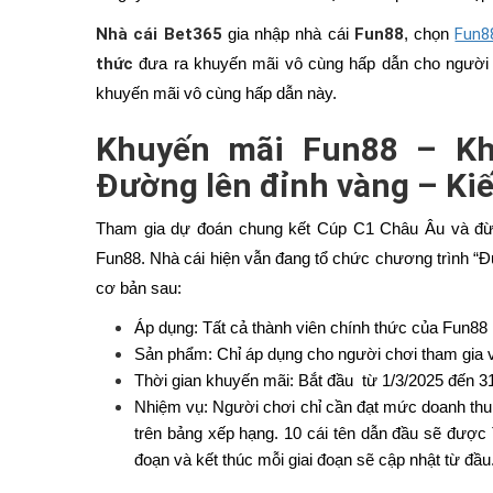
Nhà cái Bet365
Fun88
Fun8
gia nhập nhà cái
, chọn
thức
đưa ra khuyến mãi vô cùng hấp dẫn cho người
khuyến mãi vô cùng hấp dẫn này.
Khuyến mãi Fun88 – Kh
Đường lên đỉnh vàng – Kiế
Tham gia dự đoán chung kết Cúp C1 Châu Âu và đừn
Fun88. Nhà cái hiện vẫn đang tổ chức chương trình “Đườ
cơ bản sau:
Áp dụng: Tất cả thành viên chính thức của Fun88
Sản phẩm: Chỉ áp dụng cho người chơi tham gia v
Thời gian khuyến mãi: Bắt đầu từ 1/3/2025 đến 3
Nhiệm vụ: Người chơi chỉ cần đạt mức doanh thu 
trên bảng xếp hạng. 10 cái tên dẫn đầu sẽ được 
đoạn và kết thúc mỗi giai đoạn sẽ cập nhật từ đầu