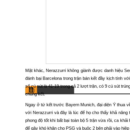
Mặt khác, Nerazzurri không giành được danh hiệu Ser
đánh bại Barcelona trong trận bán kết đầy kịch tính vớ
số cú sút là 41-19 trong cả 2 lượt trận, có 9 cú sút tr
chung kết.
Ngay ở tứ kết trước Bayern Munich, đại diện Ý thua về
với Nerazzurri và đây là lúc để họ cho thấy khả năng 
phong độ tốt khi bất bại toàn bộ 5 trận vừa rồi, ca khải
để gây khó khăn cho PSG và buộc 2 bên phải vào hiệp p