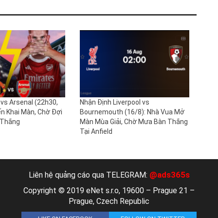
vs Arsenal (22h30,
Nhận Định Liverpool vs
ến Khai Màn, Chờ Đợi
Bournemouth (16/8): Nhà Vua Mở
 Thắng
Màn Mùa Giải, Chờ Mưa Bàn Thắng
Tại Anfield
@ads365s
Liên hệ quảng cáo qua TELEGRAM:
Copyright © 2019 eNet s.r.o, 19600 – Prague 21 –
Prague, Czech Republic