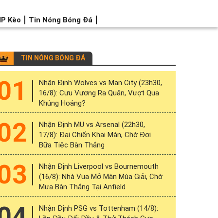
IP Kèo
Tin Nóng Bóng Đá
TIN NÓNG BÓNG ĐÁ
01
Nhận Định Wolves vs Man City (23h30,
16/8): Cựu Vương Ra Quân, Vượt Qua
Khủng Hoảng?
02
Nhận Định MU vs Arsenal (22h30,
17/8): Đại Chiến Khai Màn, Chờ Đợi
Bữa Tiệc Bàn Thắng
03
Nhận Định Liverpool vs Bournemouth
(16/8): Nhà Vua Mở Màn Mùa Giải, Chờ
Mưa Bàn Thắng Tại Anfield
04
Nhận Định PSG vs Tottenham (14/8):