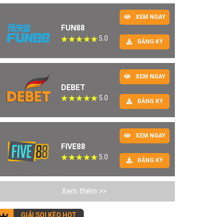
XEM NGAY
FUN88
5.0
ĐĂNG KÝ
XEM NGAY
DEBET
5.0
ĐĂNG KÝ
XEM NGAY
FIVE88
5.0
ĐĂNG KÝ
Xem thêm >>
GIẢI SOI KÈO HOT