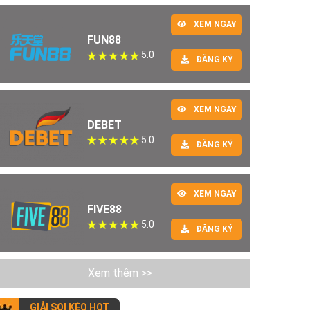
XEM NGAY
FUN88
5.0
ĐĂNG KÝ
XEM NGAY
DEBET
5.0
ĐĂNG KÝ
XEM NGAY
FIVE88
5.0
ĐĂNG KÝ
Xem thêm >>
GIẢI SOI KÈO HOT