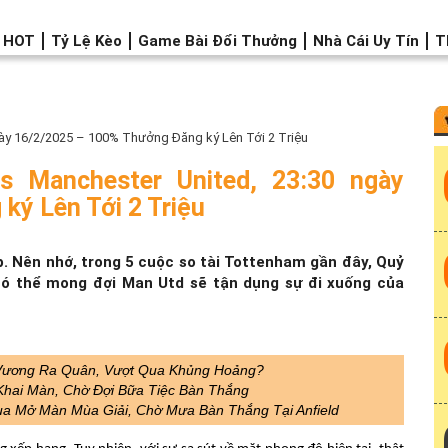
o HOT
Tỷ Lệ Kèo
Game Bài Đổi Thưởng
Nhà Cái Uy Tín
T
ày 16/2/2025 – 100% Thưởng Đăng ký Lên Tới 2 Triệu
s Manchester United, 23:30 ngày
ký Lên Tới 2 Triệu
ấp. Nên nhớ, trong 5 cuộc so tài Tottenham gần đây, Quỷ
 có thể mong đợi Man Utd sẽ tận dụng sự đi xuống của
u Vương Ra Quân, Vượt Qua Khủng Hoảng?
 Khai Màn, Chờ Đợi Bữa Tiệc Bàn Thắng
Vua Mở Màn Mùa Giải, Chờ Mưa Bàn Thắng Tại Anfield