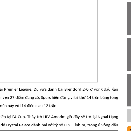
ại Premier League. Dù vừa đánh bại Brentford 2-0 ở vòng đấu gần
vỏn vẹn 27 điểm đang có, Spurs hiện đứng vị trí thứ 14 trên bảng tổng
mùa này với 14 điểm sau 12 trận.
tiếp tại FA Cup. Thầy trò HLV Amorim giờ đây sẽ trở lại Ngoại Hạng
 Crystal Palace đánh bại với tỷ số 0-2. Tính ra, trong 6 vòng đấu