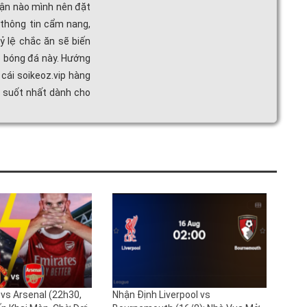
trận nào mình nên đặt
, thông tin cẩm nang,
tỷ lệ chắc ăn sẽ biến
èo bóng đá này. Hướng
 cái soikeoz.vip hàng
g suốt nhất dành cho
vs Arsenal (22h30,
Nhận Định Liverpool vs