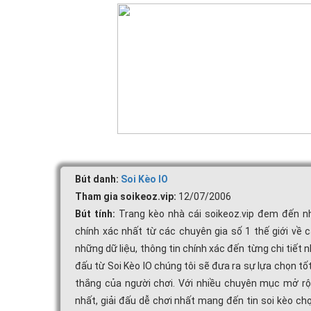
Bút danh:
Soi Kèo IO
Tham gia soikeoz.vip:
12/07/2006
Bút tính:
Trang kèo nhà cái soikeoz.vip đem đến nh
chính xác nhất từ các chuyên gia số 1 thế giới về 
những dữ liệu, thông tin chính xác đến từng chi tiết 
đấu từ Soi Kèo IO chúng tôi sẽ đưa ra sự lựa chọn tố
thắng của người chơi. Với nhiều chuyên mục mở rộ
nhất, giải đấu dễ chơi nhất mang đến tin soi kèo ch