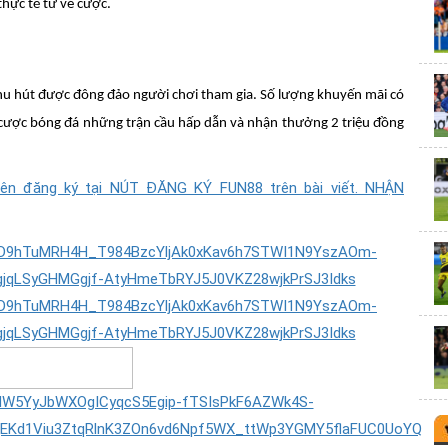
thực tế từ vé cược.
 thu hút được đông đảo người chơi tham gia. Số lượng khuyến mãi có
á cược bóng đá những trận cầu hấp dẫn và nhận thưởng 2 triệu đồng
n đăng ký tại NÚT ĐĂNG KÝ FUN88 trên bài viết. NHẬN