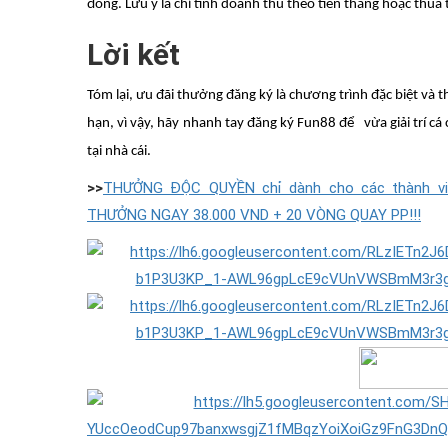
đồng. Lưu ý là chỉ tính doanh thu theo tiền thắng hoặc thua 
Lời kết
Tóm lại, ưu đãi thưởng đăng ký là chương trình đặc biệt và
hạn, vì vậy, hãy nhanh tay đăng ký Fun88 để vừa giải trí c
tại nhà cái.
>>
THƯỞNG ĐỘC QUYỀN chỉ dành cho các thành viê
THƯỞNG NGAY 38.000 VND + 20 VÒNG QUAY PP!!!