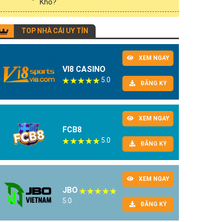
Khó?
TOP NHÀ CÁI UY TÍN
XEM NGAY
VI8 CASINO
5.0
ĐĂNG KÝ
XEM NGAY
FCB8
5.0
ĐĂNG KÝ
XEM NGAY
JBO
5.0
ĐĂNG KÝ