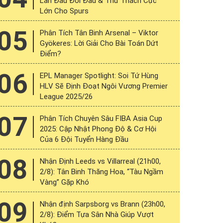
Lần Đầu Đối Đầu & Thử Thách Cực
Lớn Cho Spurs
05
Phân Tích Tân Binh Arsenal – Viktor
Gyökeres: Lời Giải Cho Bài Toán Dứt
Điểm?
06
EPL Manager Spotlight: Soi Tứ Hùng
HLV Sẽ Định Đoạt Ngôi Vương Premier
League 2025/26
07
Phân Tích Chuyên Sâu FIBA Asia Cup
2025: Cập Nhật Phong Độ & Cơ Hội
Của 6 Đội Tuyển Hàng Đầu
08
Nhận Định Leeds vs Villarreal (21h00,
2/8): Tân Binh Thăng Hoa, “Tàu Ngầm
Vàng” Gặp Khó
09
Nhận định Sarpsborg vs Brann (23h00,
2/8): Điểm Tựa Sân Nhà Giúp Vượt