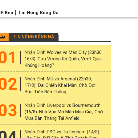
IP Kèo
Tin Nóng Bóng Đá
TIN NÓNG BÓNG ĐÁ
01
Nhận Định Wolves vs Man City (23h30,
16/8): Cựu Vương Ra Quân, Vượt Qua
Khủng Hoảng?
02
Nhận Định MU vs Arsenal (22h30,
17/8): Đại Chiến Khai Màn, Chờ Đợi
Bữa Tiệc Bàn Thắng
03
Nhận Định Liverpool vs Bournemouth
(16/8): Nhà Vua Mở Màn Mùa Giải, Chờ
Mưa Bàn Thắng Tại Anfield
04
Nhận Định PSG vs Tottenham (14/8):