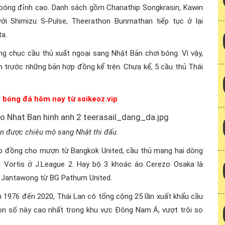
i bóng đỉnh cao. Danh sách gồm Chanathip Songkrasin, Kawin
ới Shimizu S-Pulse, Theerathon Bunmathan tiếp tục ở lại
ta.
ng chục cầu thủ xuất ngoại sang Nhật Bản chơi bóng. Vì vậy,
 trước những bản hợp đồng kể trên. Chưa kể, 5 cầu thủ Thái
 bóng đá hôm nay từ soikeoz.vip
ẫn được chiêu mộ sang Nhật thi đấu.
 đồng cho mượn từ Bangkok United, cầu thủ mang hai dòng
 Vortis ở J.League 2. Hay bộ 3 khoác áo Cerezo Osaka là
 Jantawong từ BG Pathum United.
 1976 đến 2020, Thái Lan có tổng cộng 25 lần xuất khẩu cầu
Con số này cao nhất trong khu vực Đông Nam Á, vượt trội so