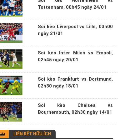
Soi kèo Hoffenheim vs
Tottenham, 00h45 ngày 24/01
Soi kèo Liverpool vs Lille, 03h00
ngày 21/01
Soi kèo Inter Milan vs Empoli,
02h45 ngày 20/01
Soi kèo Frankfurt vs Dortmund,
02h30 ngày 18/01
Soi kèo Chelsea vs
Bournemouth, 02h30 ngày 14/01
LIÊN KẾT HỮU ÍCH