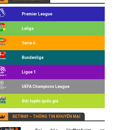
Premier League
Laliga
Serie A
Bundesliga
Ligue 1
UEFA Champions League
Đội tuyển quốc gia
BETWAY – THÔNG TIN KHUYẾN MẠI