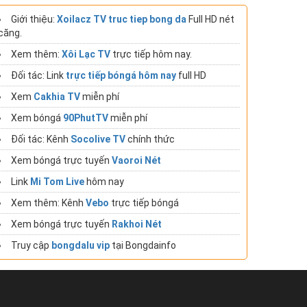
Giới thiệu:
Xoilacz TV truc tiep bong da
Full HD nét
căng.
Xem thêm:
Xôi Lạc TV
trực tiếp hôm nay.
Đối tác: Link
trực tiếp bóngá hôm nay
full HD
Xem
Cakhia TV
miễn phí
Xem bóngá
90PhutTV
miễn phí
Đối tác: Kênh
Socolive TV
chính thức
Xem bóngá trực tuyến
Vaoroi Nét
Link
Mi Tom Live
hôm nay
Xem thêm: Kênh
Vebo
trực tiếp bóngá
Xem bóngá trực tuyến
Rakhoi Nét
Truy cập
bongdalu vip
tại Bongdainfo