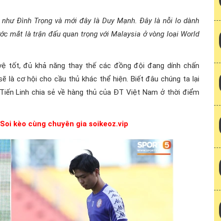
 như Đình Trọng và mới đây là Duy Mạnh. Đây là nỗi lo dành
ớc mắt là trận đấu quan trọng với Malaysia ở vòng loại World
ệ tốt, đủ khả năng thay thế các đồng đội đang dính chấn
ẽ là cơ hội cho cầu thủ khác thể hiện. Biết đâu chúng ta lại
o Tiến Linh chia sẻ về hàng thủ của ĐT Việt Nam ở thời điểm
Soi kèo cùng chuyên gia soikeoz.vip