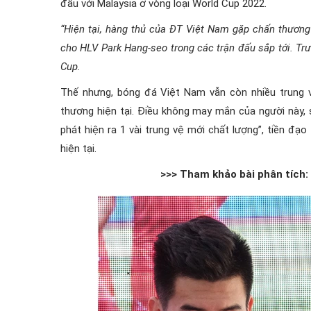
đấu với Malaysia ở vòng loại World Cup 2022.
“Hiện tại, hàng thủ của ĐT Việt Nam gặp chấn thương
cho HLV Park Hang-seo trong các trận đấu sắp tới. Trư
Cup.
Thế nhưng, bóng đá Việt Nam vẫn còn nhiều trung v
thương hiện tại. Điều không may mắn của người này, s
phát hiện ra 1 vài trung vệ mới chất lượng”, tiền đạ
hiện tại.
>>> Tham khảo bài phân tích: