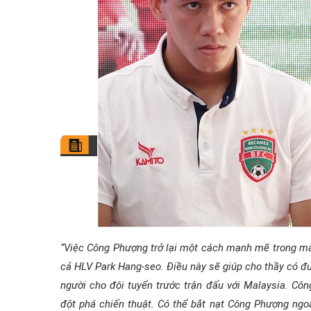
“Việc Công Phượng trở lại một cách mạnh mẽ trong mà
cả HLV Park Hang-seo. Điều này sẽ giúp cho thầy có đ
người cho đội tuyển trước trận đấu với Malaysia. Côn
đột phá chiến thuật. Có thể bắt nạt Công Phượng ngoài