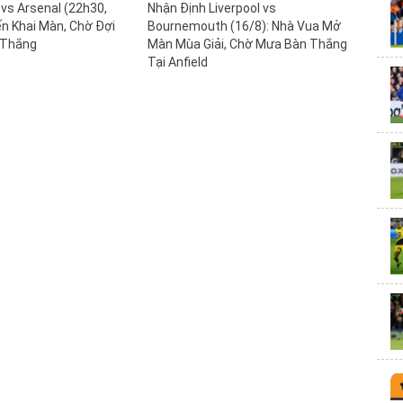
vs Arsenal (22h30,
Nhận Định Liverpool vs
ến Khai Màn, Chờ Đợi
Bournemouth (16/8): Nhà Vua Mở
 Thắng
Màn Mùa Giải, Chờ Mưa Bàn Thắng
Tại Anfield