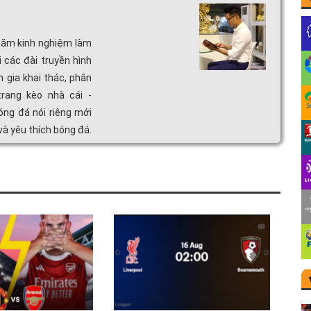
 năm kinh nghiệm làm
i các đài truyền hình
n gia khai thác, phân
trang kèo nhà cái -
óng đá nói riêng mới
à yêu thích bóng đá.