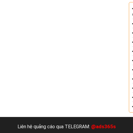
@ads365s
Liên hệ quảng cáo qua TELEGRAM: