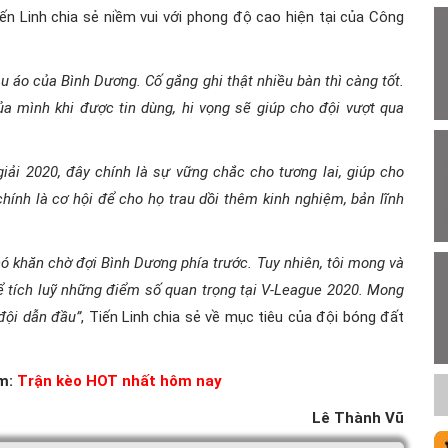
Tiến Linh chia sẻ niềm vui với phong độ cao hiện tại của Công
àu áo của Bình Dương. Cố gắng ghi thật nhiều bàn thì càng tốt.
ủa mình khi được tin dùng, hi vọng sẽ giúp cho đội vượt qua
iải 2020, đây chính là sự vững chắc cho tương lai, giúp cho
hính là cơ hội để cho họ trau dồi thêm kinh nghiệm, bản lĩnh
hó khăn chờ đợi Bình Dương phía trước. Tuy nhiên, tôi mong và
 để tích luỹ những điểm số quan trọng tại V-League 2020. Mong
đội dẫn đầu”
, Tiến Linh chia sẻ về mục tiêu của đội bóng đất
m:
T
rận kèo HOT nhất hôm nay
Lê Thành Vũ