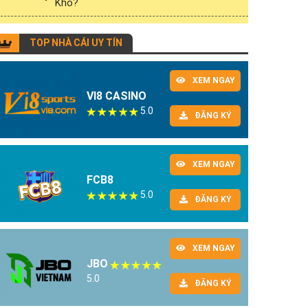
Khó?
TOP NHÀ CÁI UY TÍN
XEM NGAY
VI8 CASINO
5.0
ĐĂNG KÝ
XEM NGAY
FCB8
5.0
ĐĂNG KÝ
XEM NGAY
JBO
5.0
ĐĂNG KÝ