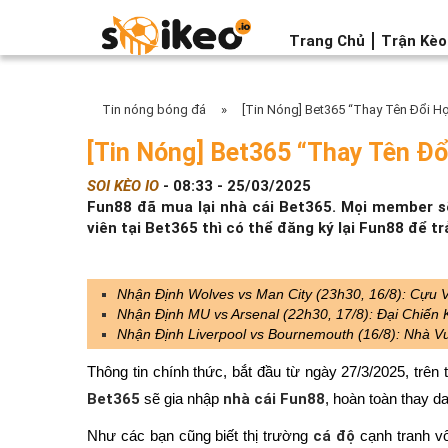
Trang Chủ
Trận Kè
Tin nóng bóng đá
»
[Tin Nóng] Bet365 “Thay Tên Đổi H
[Tin Nóng] Bet365 “Thay Tên Đổ
SOI KÈO IO
-
08:33 - 25/03/2025
Fun88 đã mua lại nhà cái Bet365. Mọi member sẽ
viên tại Bet365 thì có thể đăng ký lại Fun88 để tr
Nhận Định Wolves vs Man City (23h30, 16/8): Cự
Nhận Định MU vs Arsenal (22h30, 17/8): Đại Chiến
Nhận Định Liverpool vs Bournemouth (16/8): Nhà 
Thông tin chính thức, bắt đầu từ ngày 27/3/2025, trê
Bet365
nhà cái Fun88
sẽ gia nhập
, hoàn toàn thay da 
cá độ
Như các bạn cũng biết thị trường
cạnh tranh vô