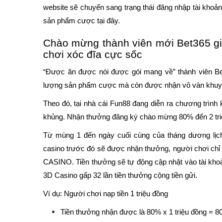
website sẽ chuyển sang trạng thái đăng nhập tài khoả
sản phẩm cược tại đây.
Chào mừng thành viên mới Bet365 g
chơi xóc đĩa cực sốc
“Được ăn được nói được gói mang về” thành viên Be
lượng sản phẩm cược mà còn được nhận vô vàn khuy
Theo đó, tại nhà cái Fun88 đang diễn ra chương trìn
khủng. Nhận thưởng đăng ký chào mừng 80% đến 2 tri
Từ mùng 1 đến ngày cuối cùng của tháng dương lịc
casino trước đó sẽ được nhận thưởng, người chơi c
CASINO. Tiền thưởng sẽ tự động cập nhật vào tài kho
3D Casino gấp 32 lần tiền thưởng cộng tiền gửi.
Ví dụ: Người chơi nạp tiền 1 triệu đồng
Tiền thưởng nhận được là 80% x 1 triệu đồng = 8