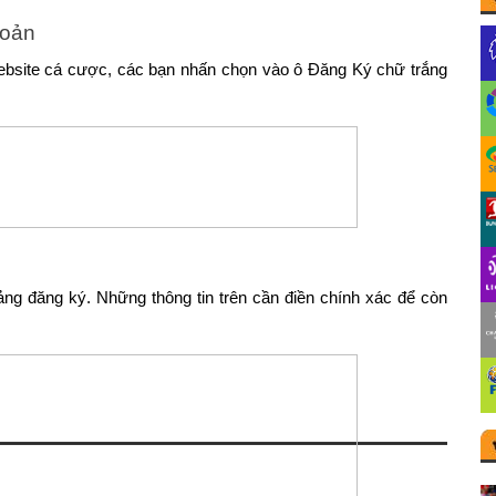
hoản
ebsite cá cược, các bạn nhấn chọn vào ô Đăng Ký chữ trắng
bảng đăng ký. Những thông tin trên cần điền chính xác để còn