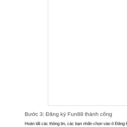
Bước 3: Đăng ký Fun88 thành công
Hoàn tất các thông tin, các bạn nhấn chọn vào ô Đăng 