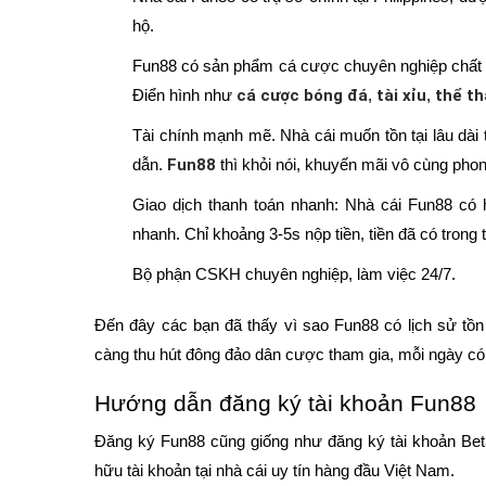
hộ.
Fun88 có sản phẩm cá cược chuyên nghiệp chất lượ
cá cược bóng đá
tài xỉu
thể th
Điển hình như
,
,
Tài chính mạnh mẽ. Nhà cái muốn tồn tại lâu dài 
Fun88
dẫn.
thì khỏi nói, khuyến mãi vô cùng pho
Giao dịch thanh toán nhanh: Nhà cái Fun88 có hệ
nhanh. Chỉ khoảng 3-5s nộp tiền, tiền đã có trong 
Bộ phận CSKH chuyên nghiệp, làm việc 24/7.
Đến đây các bạn đã thấy vì sao Fun88 có lịch sử tồn 
càng thu hút đông đảo dân cược tham gia, mỗi ngày có
Hướng dẫn đăng ký tài khoản Fun88
Đăng ký Fun88 cũng giống như đăng ký tài khoản Bet
hữu tài khoản tại nhà cái uy tín hàng đầu Việt Nam.