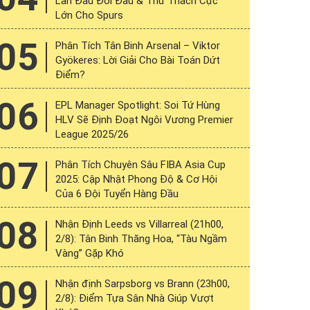
Lần Đầu Đối Đầu & Thử Thách Cực
Lớn Cho Spurs
05
Phân Tích Tân Binh Arsenal – Viktor
Gyökeres: Lời Giải Cho Bài Toán Dứt
Điểm?
06
EPL Manager Spotlight: Soi Tứ Hùng
HLV Sẽ Định Đoạt Ngôi Vương Premier
League 2025/26
07
Phân Tích Chuyên Sâu FIBA Asia Cup
2025: Cập Nhật Phong Độ & Cơ Hội
Của 6 Đội Tuyển Hàng Đầu
08
Nhận Định Leeds vs Villarreal (21h00,
2/8): Tân Binh Thăng Hoa, “Tàu Ngầm
Vàng” Gặp Khó
09
Nhận định Sarpsborg vs Brann (23h00,
2/8): Điểm Tựa Sân Nhà Giúp Vượt