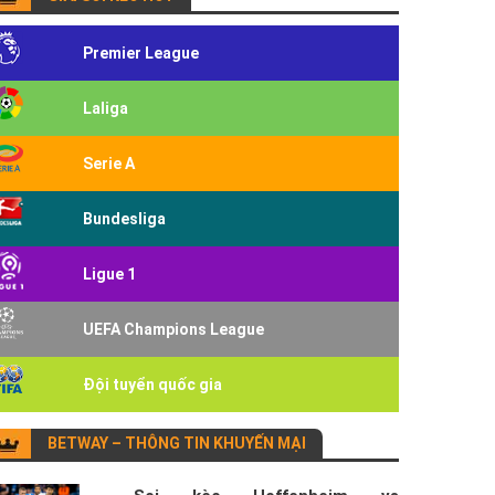
Premier League
Laliga
Serie A
Bundesliga
Ligue 1
UEFA Champions League
Đội tuyển quốc gia
BETWAY – THÔNG TIN KHUYẾN MẠI