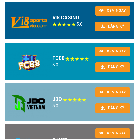
XEM NGAY
VI8 CASINO
5.0
ĐĂNG KÝ
XEM NGAY
FCB8
5.0
ĐĂNG KÝ
XEM NGAY
JBO
5.0
ĐĂNG KÝ
XEM NGAY