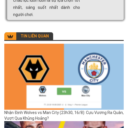
châu lục luôn luôn là sự lựa chọn tốt
nhất, sáng suốt nhất dành cho
người chơi.
TIN LIÊN QUAN
Nhận Định Wolves vs Man City (23h30, 16/8): Cựu Vương Ra Quân,
Vượt Qua Khủng Hoảng?