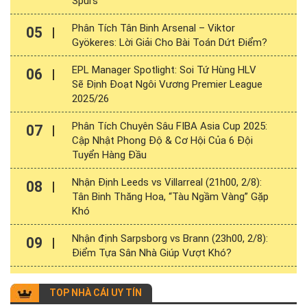
Spurs
Phân Tích Tân Binh Arsenal – Viktor
05
Gyökeres: Lời Giải Cho Bài Toán Dứt Điểm?
EPL Manager Spotlight: Soi Tứ Hùng HLV
06
Sẽ Định Đoạt Ngôi Vương Premier League
2025/26
Phân Tích Chuyên Sâu FIBA Asia Cup 2025:
07
Cập Nhật Phong Độ & Cơ Hội Của 6 Đội
Tuyển Hàng Đầu
Nhận Định Leeds vs Villarreal (21h00, 2/8):
08
Tân Binh Thăng Hoa, “Tàu Ngầm Vàng” Gặp
Khó
Nhận định Sarpsborg vs Brann (23h00, 2/8):
09
Điểm Tựa Sân Nhà Giúp Vượt Khó?
TOP NHÀ CÁI UY TÍN