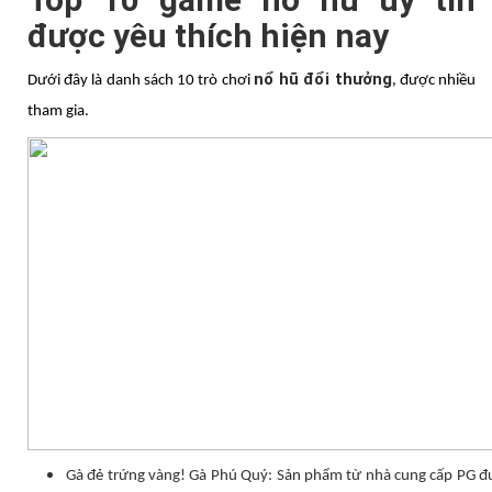
được yêu thích hiện nay
nổ hũ đổi thưởng
Dưới đây là danh sách 10 trò chơi
, được nhiều
tham gia.
Gà đẻ trứng vàng! Gà Phú Quý: Sản phẩm từ nhà cung cấp PG 