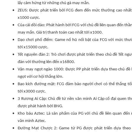
lấy cảm hứng từ những chú gà may mắn.
ZEUS: Được phát triển bởi FCG đem đến mức thưởng cao nhất 
x1000 cược.
Của cải dồi dào: Phát hành bởi FCG với chủ đề liên quan đến thần
may mắn. Giá trị thanh toán cao nhất tới x1000.
Dạo chơi phố điểm: Game nổ hũ nổi bật của FCG với mức thư
tới x15000 cược.
Tết nguyên đán 2: Trò chơi được phát triển theo chủ đề Tết ng
đán với thưởng lên đến x16800.
Vận may ngọt ngào 1000: Được PP phát triển dựa theo chủ đề
ngọt với cơ hội thắng lớn.
Bạo kích đường mật: FCG đảm bảo người chơi có thể thắng tố
tới x3000 cược.
3 Rương Ai Cập: Chủ đề từ nền văn minh Ai Cập cổ đại quen t
được phát hành bởi BNG.
Kho báu Aztec: Là sản phẩm của PG với chủ đề liên quan đến
văn minh Aztec.
Đường Mạt Chược 2: Game từ PG được phát triển dựa theo 