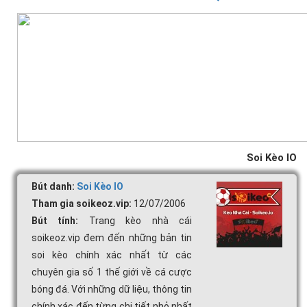
Soi Kèo IO
Bút danh:
Soi Kèo IO
Tham gia soikeoz.vip:
12/07/2006
Bút tính:
Trang kèo nhà cái
soikeoz.vip đem đến những bản tin
soi kèo chính xác nhất từ các
chuyên gia số 1 thế giới về cá cược
bóng đá. Với những dữ liệu, thông tin
chính xác đến từng chi tiết nhỏ nhất