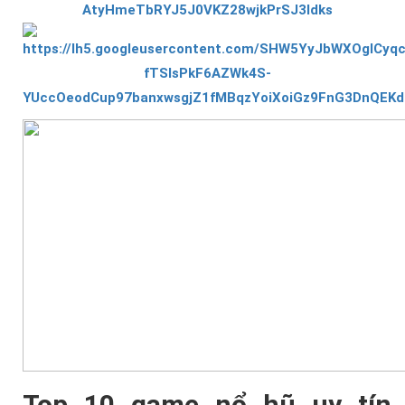
Top 10 game nổ hũ uy tín