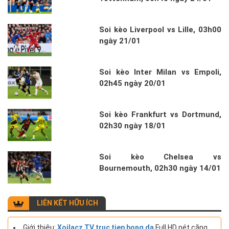
Soi kèo Liverpool vs Lille, 03h00
ngày 21/01
Soi kèo Inter Milan vs Empoli,
02h45 ngày 20/01
Soi kèo Frankfurt vs Dortmund,
02h30 ngày 18/01
Soi kèo Chelsea vs
Bournemouth, 02h30 ngày 14/01
LIÊN KẾT HỮU ÍCH
Giới thiệu:
Xoilacz TV truc tiep bong da
Full HD nét căng.