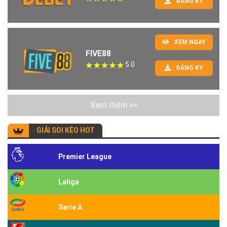
ĐĂNG KÝ
XEM NGAY
FIVE88
5.0
ĐĂNG KÝ
Xem thêm >>
GIẢI SOI KÈO HOT
Premier League
Laliga
Serie A