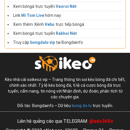
Xem bóngá trực tuyến
Vaoroi Nét
Link
Mi Tom Live
hôm nay
Xem thêm: Kênh
Vebo
trực tiếp bóngá
Xem bóngá trực tuyến
Rakhoi Nét
Truy cập
bongdalu vip
tại Bongdainfo
Kèo nhà cái soikeoz.vip – Trang thông tin soi kèo bóng đá chi tiết,
chính xác nhất. Tỷ lệ kèo bóng đá, tỉ lệ cá cược bóng đá trực
tuyến, cẩm nang, tin nóng với Nhận định, dự đoán, phân tích từ
các chuyên gia.
Đối tác: Bongdainfo – Dữ liệu
bong da lu
trực tuyến.
@ads365s
Liên hệ quảng cáo qua TELEGRAM: