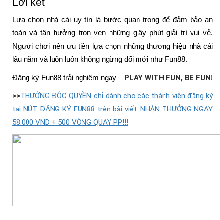
Lời kết
Lựa chọn nhà cái uy tín là bước quan trọng để đảm bảo an
toàn và tận hưởng trọn vẹn những giây phút giải trí vui vẻ.
Người chơi nên ưu tiên lựa chọn những thương hiệu nhà cái
lâu năm và luôn luôn không ngừng đổi mới như Fun88.
PLAY WITH FUN, BE FUN
Đăng ký Fun88 trải nghiệm ngay –
!
>>
THƯỞNG ĐỘC QUYỀN chỉ dành cho các thành viên đăng ký
tại NÚT ĐĂNG KÝ FUN88 trên bài viết. NHẬN THƯỞNG NGAY
58.000 VND + 500 VÒNG QUAY PP!!!