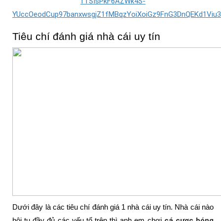
Tiêu chí đánh giá nhà cái uy tín
Dưới đây là các tiêu chí đánh giá 1 nhà cái uy tín. Nhà cái nào
cá cược bóng
hội tụ đầy đủ các yếu tố trên thì anh em chơi