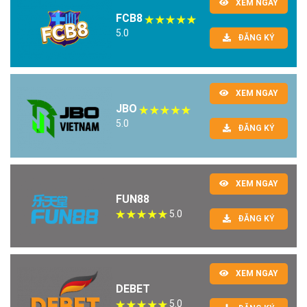
XEM NGAY
FCB8
5.0
ĐĂNG KÝ
XEM NGAY
JBO
5.0
ĐĂNG KÝ
XEM NGAY
FUN88
5.0
ĐĂNG KÝ
XEM NGAY
DEBET
5.0