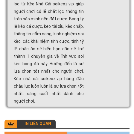
lọc từ Kèo Nhà Cái soikeoz.vip giúp
người chơi có lể chắt lọc thông tin
trận nào mình nên đặt cược. Bảng tỷ
lệ kèo cá cược, kèo tài xỉu, kèo chấp,
thông tin cẩm nang, kinh nghiệm soi
kèo, các khái niệm tính cược, tính tỷ
lệ chắc ăn sẽ biến bạn dần sẽ trở
thành 1 chuyên gia về lĩnh vực soi
kèo bóng đá này. Hướng đến là sự
lựa chọn tốt nhất cho người chơi,
Kèo nhà cái soikeoz.vip hàng đầu
châu lục luôn luôn là sự lựa chọn tốt
nhất, sáng suốt nhất dành cho
người chơi.
TIN LIÊN QUAN