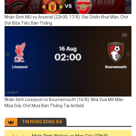
Nhận Định MU vs Arsenal (22h30, 17/8): Đại Chiến Khai Màn, Chờ
Đợi Bữa Tiệc Bàn Thắng
Nhận Định Liverpool vs Bournemouth (16/8): Nhà Vua Mở Màn
Mùa Giải, Chờ Mưa Bàn Thắng Tại Anfield
TIN NÓNG BÓNG ĐÁ
Nhận Định Wolves vs Man City (23h30,