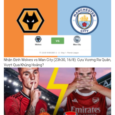
Nhận Định Wolves vs Man City (23h30, 16/8): Cựu Vương Ra Quân,
Vượt Qua Khủng Hoảng?