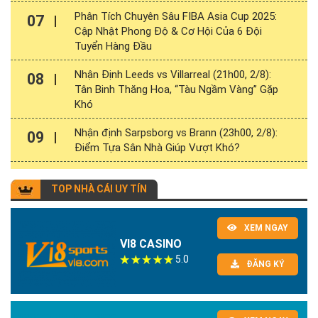
Phân Tích Chuyên Sâu FIBA Asia Cup 2025:
07
Cập Nhật Phong Độ & Cơ Hội Của 6 Đội
Tuyển Hàng Đầu
Nhận Định Leeds vs Villarreal (21h00, 2/8):
08
Tân Binh Thăng Hoa, “Tàu Ngầm Vàng” Gặp
Khó
Nhận định Sarpsborg vs Brann (23h00, 2/8):
09
Điểm Tựa Sân Nhà Giúp Vượt Khó?
TOP NHÀ CÁI UY TÍN
XEM NGAY
VI8 CASINO
5.0
ĐĂNG KÝ