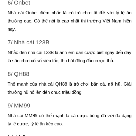
6/ Onbet
lô đề
Nhà cái Onbet điểm nhấn là có trò chơi
với tỷ lệ ăn
thưởng cao. Có thể nói là cao nhất thị trường Việt Nam hiện
nay.
7/ Nhà cái 123B
Nhắc đến nhà cái 123B là anh em dân cược biết ngay đến đây
là sân chơi xổ số siêu tốc, thu hút đông đảo cược thủ.
8/ QH88
nổ hũ
Thế mạnh của nhà cái QH88 là trò chơi bắn cá,
. Giải
thưởng hũ nổ lên đến chục triệu đồng.
9/ MM99
Nhà cái MM99 có thế mạnh là cá cược bóng đá với đa dạng
tỷ lệ cược, tỷ lệ ăn kèo cao.