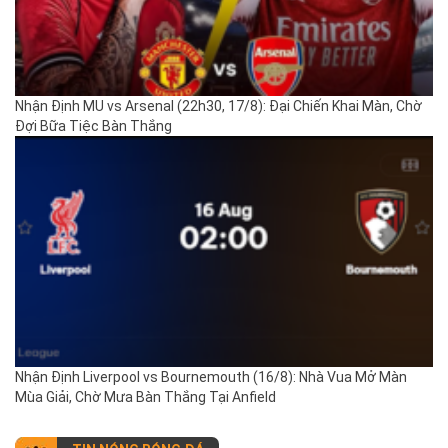
Nhận Định MU vs Arsenal (22h30, 17/8): Đại Chiến Khai Màn, Chờ
Đợi Bữa Tiệc Bàn Thắng
Nhận Định Liverpool vs Bournemouth (16/8): Nhà Vua Mở Màn
Mùa Giải, Chờ Mưa Bàn Thắng Tại Anfield