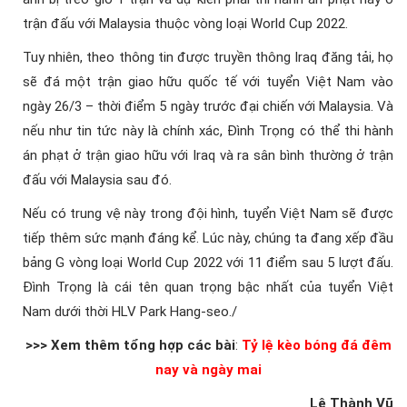
trận đấu với Malaysia thuộc vòng loại World Cup 2022.
Tuy nhiên, theo thông tin được truyền thông Iraq đăng tải, họ
sẽ đá một trận giao hữu quốc tế với tuyển Việt Nam vào
ngày 26/3 – thời điểm 5 ngày trước đại chiến với Malaysia. Và
nếu như tin tức này là chính xác, Đình Trọng có thể thi hành
án phạt ở trận giao hữu với Iraq và ra sân bình thường ở trận
đấu với Malaysia sau đó.
Nếu có trung vệ này trong đội hình, tuyển Việt Nam sẽ được
tiếp thêm sức mạnh đáng kể. Lúc này, chúng ta đang xếp đầu
bảng G vòng loại World Cup 2022 với 11 điểm sau 5 lượt đấu.
Đình Trọng là cái tên quan trọng bậc nhất của tuyển Việt
Nam dưới thời HLV Park Hang-seo./
>>> Xem thêm tổng hợp các bài
:
Tỷ lệ kèo bóng đá đêm
nay và ngày mai
Lê Thành Vũ