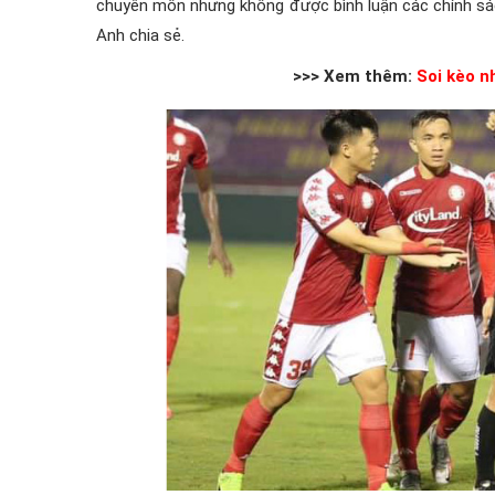
chuyên môn nhưng không được bình luận các chính sá
Anh chia sẻ.
>>> Xem thêm:
Soi kèo n