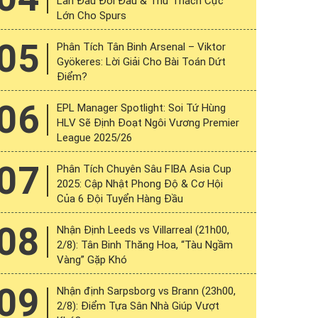
Lần Đầu Đối Đầu & Thử Thách Cực
Lớn Cho Spurs
05
Phân Tích Tân Binh Arsenal – Viktor
Gyökeres: Lời Giải Cho Bài Toán Dứt
Điểm?
06
EPL Manager Spotlight: Soi Tứ Hùng
HLV Sẽ Định Đoạt Ngôi Vương Premier
League 2025/26
07
Phân Tích Chuyên Sâu FIBA Asia Cup
2025: Cập Nhật Phong Độ & Cơ Hội
Của 6 Đội Tuyển Hàng Đầu
08
Nhận Định Leeds vs Villarreal (21h00,
2/8): Tân Binh Thăng Hoa, “Tàu Ngầm
Vàng” Gặp Khó
09
Nhận định Sarpsborg vs Brann (23h00,
2/8): Điểm Tựa Sân Nhà Giúp Vượt