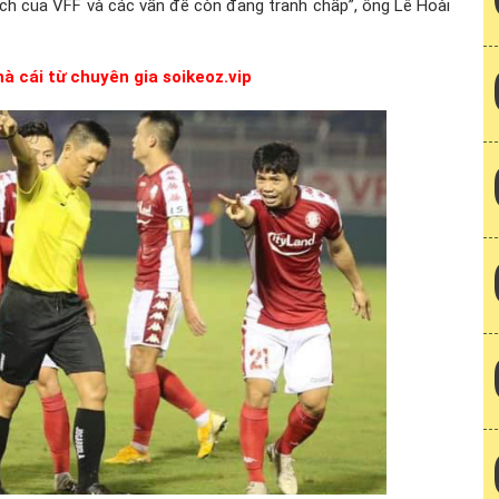
ch của VFF và các vấn đề còn đang tranh chấp”, ông Lê Hoài
hà cái từ chuyên gia soikeoz.vip