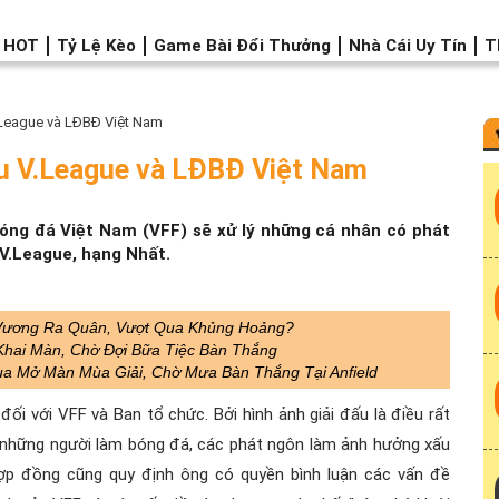
o HOT
Tỷ Lệ Kèo
Game Bài Đổi Thưởng
Nhà Cái Uy Tín
T
V.League và LĐBĐ Việt Nam
ấu V.League và LĐBĐ Việt Nam
óng đá Việt Nam (VFF) sẽ xử lý những cá nhân có phát
 V.League, hạng Nhất.
u Vương Ra Quân, Vượt Qua Khủng Hoảng?
 Khai Màn, Chờ Đợi Bữa Tiệc Bàn Thắng
Vua Mở Màn Mùa Giải, Chờ Mưa Bàn Thắng Tại Anfield
đối với VFF và Ban tổ chức. Bởi hình ảnh giải đấu là điều rất
ới những người làm bóng đá, các phát ngôn làm ảnh hưởng xấu
, hợp đồng cũng quy định ông có quyền bình luận các vấn đề