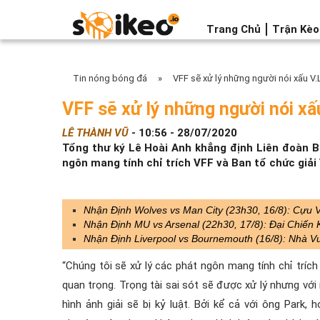
Trang Chủ
Trận Kè
Tin nóng bóng đá
»
VFF sẽ xử lý những người nói xấu 
VFF sẽ xử lý những người nói x
LÊ THÀNH VŨ
-
10:56 - 28/07/2020
Tổng thư ký Lê Hoài Anh khẳng định Liên đoàn B
ngôn mang tính chỉ trích VFF và Ban tổ chức giải
Nhận Định Wolves vs Man City (23h30, 16/8): Cự
Nhận Định MU vs Arsenal (22h30, 17/8): Đại Chiến
Nhận Định Liverpool vs Bournemouth (16/8): Nhà 
“Chúng tôi sẽ xử lý các phát ngôn mang tính chỉ trích 
quan trọng. Trọng tài sai sót sẽ được xử lý nhưng v
hình ảnh giải sẽ bị kỷ luật. Bởi kể cả với ông Park