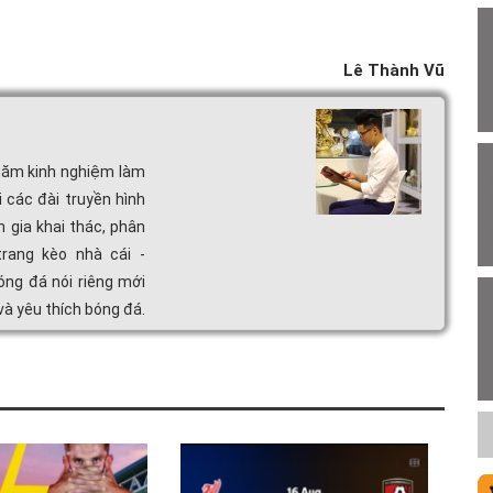
Lê Thành Vũ
 năm kinh nghiệm làm
i các đài truyền hình
n gia khai thác, phân
trang kèo nhà cái -
óng đá nói riêng mới
à yêu thích bóng đá.