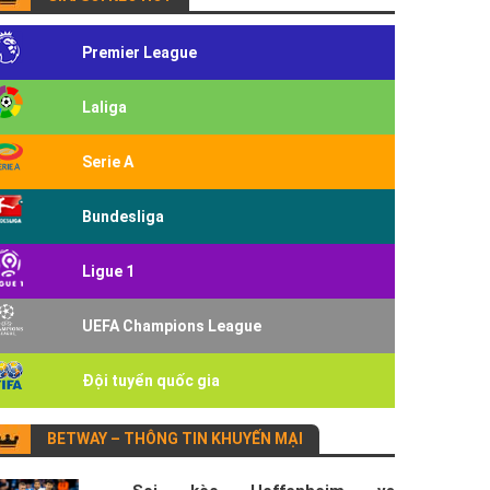
Premier League
Laliga
Serie A
Bundesliga
Ligue 1
UEFA Champions League
Đội tuyển quốc gia
BETWAY – THÔNG TIN KHUYẾN MẠI