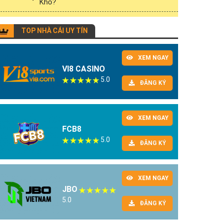
Khó?
TOP NHÀ CÁI UY TÍN
XEM NGAY
VI8 CASINO
5.0
ĐĂNG KÝ
XEM NGAY
FCB8
5.0
ĐĂNG KÝ
XEM NGAY
JBO
5.0
ĐĂNG KÝ