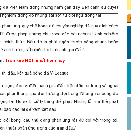
óng đá Việt Nam trong những năm gần đây. Bên cạnh sự quyết
ng nghiêm trọng do những sai sót từ đội ngũ trọng tài
B phản ứng, quy chế bóng đá chuyên nghiệp đã quy định cách
VFF được phép nhưng chỉ trong các hội nghị rút kinh nghiệm
n chính thức. Nếu đó là phát ngôn trước công chúng hoặc
 ảnh hưởng rất nhiều tới hình ảnh giải đấu”.
m:
Trận kèo HOT nhất hôm nay
 trọng đơn vị điều hành giải đấu, trận đấu cả trong và ngoài
 sân phải thông qua đội trưởng đội bóng. Nhưng với bóng đá
rọng tài. Họ sẽ bị xử lý bằng thẻ phạt. Những lỗi mà thẻ phạt
i báo cáo lại để xem xét sau”.
 đội bóng, cầu thủ đang phản ứng rất dữ dội với trọng tài.
ến thuật phản ứng trong các trận đấu./