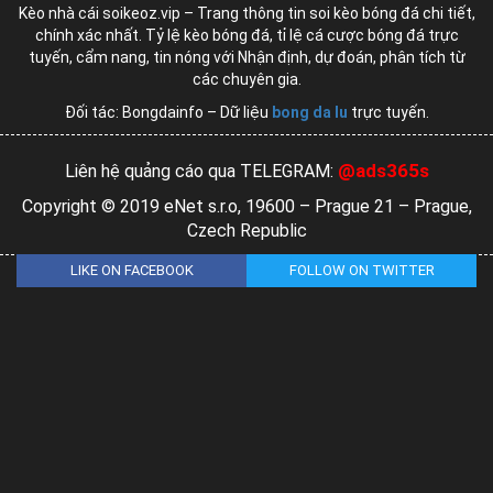
Kèo nhà cái soikeoz.vip – Trang thông tin soi kèo bóng đá chi tiết,
chính xác nhất. Tỷ lệ kèo bóng đá, tỉ lệ cá cược bóng đá trực
tuyến, cẩm nang, tin nóng với Nhận định, dự đoán, phân tích từ
các chuyên gia.
Đối tác: Bongdainfo – Dữ liệu
bong da lu
trực tuyến.
@ads365s
Liên hệ quảng cáo qua TELEGRAM:
Copyright © 2019 eNet s.r.o, 19600 – Prague 21 – Prague,
Czech Republic
LIKE ON FACEBOOK
FOLLOW ON TWITTER