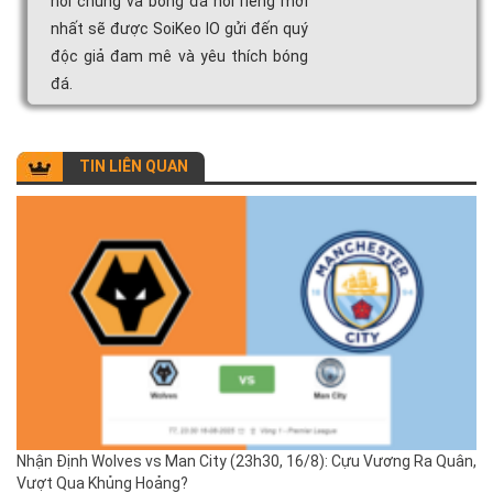
nói chung và bóng đá nói riêng mới
nhất sẽ được SoiKeo IO gửi đến quý
độc giả đam mê và yêu thích bóng
đá.
TIN LIÊN QUAN
Nhận Định Wolves vs Man City (23h30, 16/8): Cựu Vương Ra Quân,
Vượt Qua Khủng Hoảng?