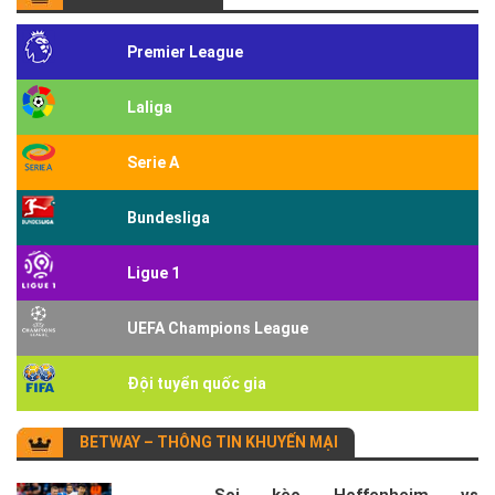
Premier League
Laliga
Serie A
Bundesliga
Ligue 1
UEFA Champions League
Đội tuyển quốc gia
BETWAY – THÔNG TIN KHUYẾN MẠI
Soi kèo Hoffenheim vs