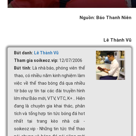
Nguồn: Báo Thanh Niên
Lê Thành Vũ
Bút danh:
Lê Thành Vũ
Tham gia soikeoz.vip:
12/07/2006
Bút tính:
Là nhà báo, phóng viên thể
thao, có nhiều năm kinh nghiệm làm
việc về thể thao bóng đá qua nhiều
tờ báo uy tín tại các đài truyền hình
lớn như Báo mới, VTV, VTC, K+... Hiện
đang là chuyên gia khai thác, phân
tích và tổng hợp tin tức bóng đá hot
nhất tại trang kèo nhà cái -
soikeoz.vip - Những tin tức thể thao