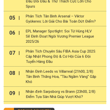
Đầu Đối Đầu & Thử Thách Cực Lớn Cho
Spurs
Phân Tích Tân Binh Arsenal – Viktor
05
Gyökeres: Lời Giải Cho Bài Toán Dứt Điểm?
EPL Manager Spotlight: Soi Tứ Hùng HLV
06
Sẽ Định Đoạt Ngôi Vương Premier League
2025/26
Phân Tích Chuyên Sâu FIBA Asia Cup 2025:
07
Cập Nhật Phong Độ & Cơ Hội Của 6 Đội
Tuyển Hàng Đầu
Nhận Định Leeds vs Villarreal (21h00, 2/8):
08
Tân Binh Thăng Hoa, “Tàu Ngầm Vàng” Gặp
Khó
Nhận định Sarpsborg vs Brann (23h00, 2/8):
09
Điểm Tựa Sân Nhà Giúp Vượt Khó?