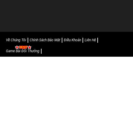
Về Chúng Tôi
Chính Sách Bảo Mật
Điều Khoản
Liên Hệ
Game Bài Đổi Thưởng