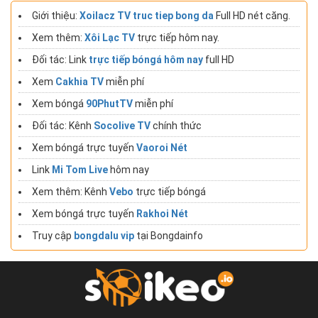
Giới thiệu:
Xoilacz TV truc tiep bong da
Full HD nét căng.
Xem thêm:
Xôi Lạc TV
trực tiếp hôm nay.
Đối tác: Link
trực tiếp bóngá hôm nay
full HD
Xem
Cakhia TV
miễn phí
Xem bóngá
90PhutTV
miễn phí
Đối tác: Kênh
Socolive TV
chính thức
Xem bóngá trực tuyến
Vaoroi Nét
Link
Mi Tom Live
hôm nay
Xem thêm: Kênh
Vebo
trực tiếp bóngá
Xem bóngá trực tuyến
Rakhoi Nét
Truy cập
bongdalu vip
tại Bongdainfo