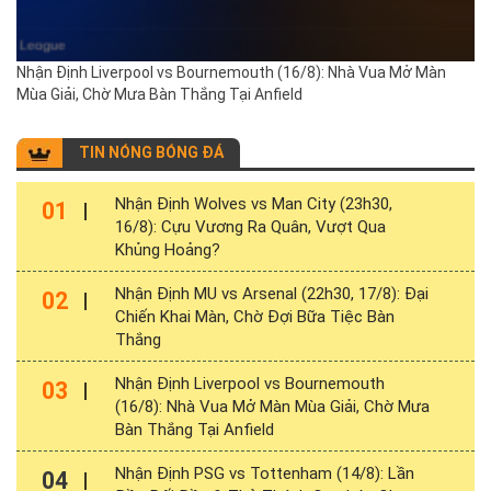
Nhận Định Liverpool vs Bournemouth (16/8): Nhà Vua Mở Màn
Mùa Giải, Chờ Mưa Bàn Thắng Tại Anfield
TIN NÓNG BÓNG ĐÁ
Nhận Định Wolves vs Man City (23h30,
01
16/8): Cựu Vương Ra Quân, Vượt Qua
Khủng Hoảng?
Nhận Định MU vs Arsenal (22h30, 17/8): Đại
02
Chiến Khai Màn, Chờ Đợi Bữa Tiệc Bàn
Thắng
Nhận Định Liverpool vs Bournemouth
03
(16/8): Nhà Vua Mở Màn Mùa Giải, Chờ Mưa
Bàn Thắng Tại Anfield
Nhận Định PSG vs Tottenham (14/8): Lần
04