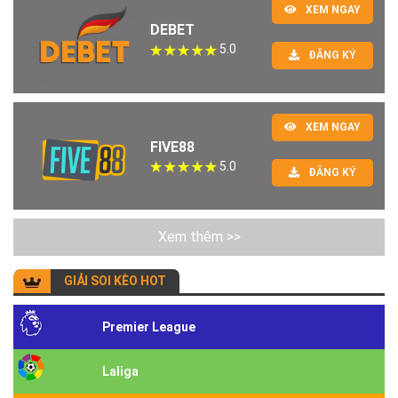
XEM NGAY
DEBET
5.0
ĐĂNG KÝ
XEM NGAY
FIVE88
5.0
ĐĂNG KÝ
Xem thêm >>
GIẢI SOI KÈO HOT
Premier League
Laliga