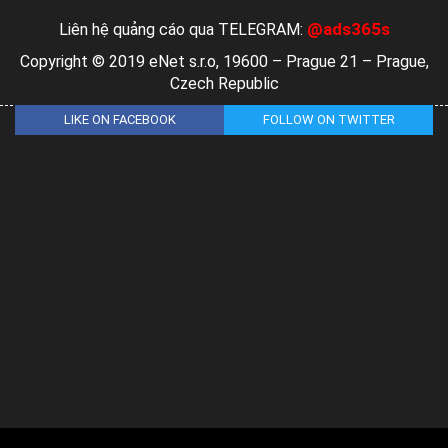
@ads365s
Liên hệ quảng cáo qua TELEGRAM:
Copyright © 2019 eNet s.r.o, 19600 – Prague 21 – Prague,
Czech Republic
LIKE ON FACEBOOK
FOLLOW ON TWITTER