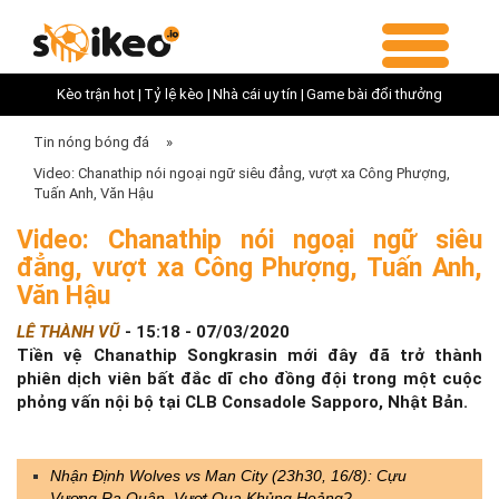
Kèo trận hot |
Tỷ lệ kèo |
Nhà cái uy tín |
Game bài đổi thưởng
Tin nóng bóng đá
»
Video: Chanathip nói ngoại ngữ siêu đẳng, vượt xa Công Phượng,
Tuấn Anh, Văn Hậu
Video: Chanathip nói ngoại ngữ siêu
đẳng, vượt xa Công Phượng, Tuấn Anh,
Văn Hậu
LÊ THÀNH VŨ
-
15:18 - 07/03/2020
Tiền vệ Chanathip Songkrasin mới đây đã trở thành
phiên dịch viên bất đắc dĩ cho đồng đội trong một cuộc
phỏng vấn nội bộ tại CLB Consadole Sapporo, Nhật Bản.
Nhận Định Wolves vs Man City (23h30, 16/8): Cựu
Vương Ra Quân, Vượt Qua Khủng Hoảng?