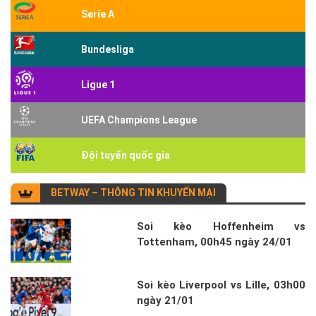
Serie A
Bundesliga
Ligue 1
UEFA Champions League
Đội tuyển quốc gia
BETWAY – THÔNG TIN KHUYẾN MẠI
Soi kèo Hoffenheim vs
Tottenham, 00h45 ngày 24/01
Soi kèo Liverpool vs Lille, 03h00
ngày 21/01