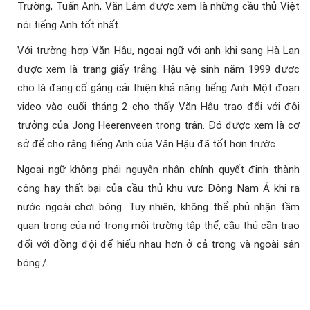
Trường, Tuấn Anh, Văn Lâm được xem là những cầu thủ Việt
nói tiếng Anh tốt nhất.
Với trường hợp Văn Hậu, ngoại ngữ với anh khi sang Hà Lan
được xem là trang giấy trắng. Hậu vệ sinh năm 1999 được
cho là đang cố gắng cải thiện khả năng tiếng Anh. Một đoạn
video vào cuối tháng 2 cho thấy Văn Hậu trao đổi với đội
trưởng của Jong Heerenveen trong trận. Đó được xem là cơ
sở để cho rằng tiếng Anh của Văn Hậu đã tốt hơn trước.
Ngoại ngữ không phải nguyên nhân chính quyết định thành
công hay thất bại của cầu thủ khu vực Đông Nam Á khi ra
nước ngoài chơi bóng. Tuy nhiên, không thể phủ nhận tầm
quan trọng của nó trong môi trường tập thể, cầu thủ cần trao
đổi với đồng đội để hiểu nhau hơn ở cả trong và ngoài sân
bóng./