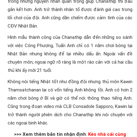
trong những nguyên nhân quan trọng giúp Chanathip thi đấu
gắn kết hơn. Anh trở thành nhân tố được đánh giá cao trong
lối chơi của đội. Anh cũng dần chiếm được cảm tình của các
CĐV Nhật Bản.
Hình mẫu thành công của Chanathip dẫn đến những so sánh
với việc Công Phượng, Tuấn Anh chỉ có 1 năm chơi bóng tại
Nhật Bản nhưng không để lại nhiều dấu ấn. Ngoài vấn đề
chuyên môn, ngoại ngữ rõ ràng là một rào cản với cả hai cầu
thủ khi ấy mới 21 tuổi.
Không nói tiếng Nhật tốt như đồng đội nhưng thủ môn Kawin
Thamsatchanan lại có vốn tiếng Anh không tồi. Anh có hơn 2
năm chơi bóng ở Bỉ và giờ có thể nói thông thạo tiếng Anh.
Cũng trong đoạn video mà CLB Consadole Sapporo, Kawin lại
trở thành người phiên dịch cho Chanathip khi nói chuyện với
các ngoại binh khác.
>>> Xem thêm bản tin nhận định
:
Kèo nhà cái cùng