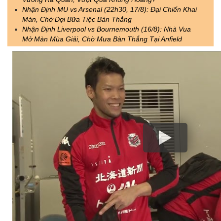
Nhận Định MU vs Arsenal (22h30, 17/8): Đại Chiến Khai
Màn, Chờ Đợi Bữa Tiệc Bàn Thắng
Nhận Định Liverpool vs Bournemouth (16/8): Nhà Vua
Mở Màn Mùa Giải, Chờ Mưa Bàn Thắng Tại Anfield