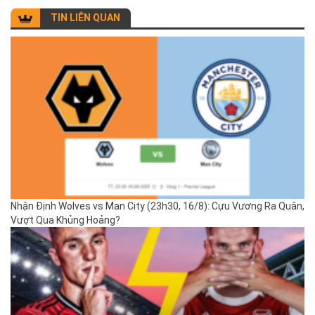
TIN LIÊN QUAN
Nhận Định Wolves vs Man City (23h30, 16/8): Cựu Vương Ra Quân,
Vượt Qua Khủng Hoảng?