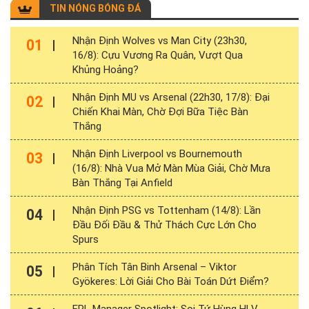
TIN NÓNG BÓNG ĐÁ
Nhận Định Wolves vs Man City (23h30,
01
16/8): Cựu Vương Ra Quân, Vượt Qua
Khủng Hoảng?
Nhận Định MU vs Arsenal (22h30, 17/8): Đại
02
Chiến Khai Màn, Chờ Đợi Bữa Tiệc Bàn
Thắng
Nhận Định Liverpool vs Bournemouth
03
(16/8): Nhà Vua Mở Màn Mùa Giải, Chờ Mưa
Bàn Thắng Tại Anfield
Nhận Định PSG vs Tottenham (14/8): Lần
04
Đầu Đối Đầu & Thử Thách Cực Lớn Cho
Spurs
Phân Tích Tân Binh Arsenal – Viktor
05
Gyökeres: Lời Giải Cho Bài Toán Dứt Điểm?