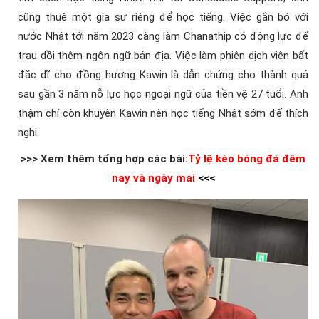
cũng thuê một gia sư riêng để học tiếng. Việc gắn bó với
nước Nhật tới năm 2023 càng làm Chanathip có động lực để
trau dồi thêm ngôn ngữ bản địa. Việc làm phiên dịch viên bất
đắc dĩ cho đồng hương Kawin là dẫn chứng cho thành quả
sau gần 3 năm nỗ lực học ngoại ngữ của tiền vệ 27 tuổi. Anh
thậm chí còn khuyên Kawin nên học tiếng Nhật sớm để thích
nghi.
>>> Xem thêm tổng hợp các bài:
Tỷ lệ kèo bóng đá đêm
nay và ngày mai
<<<