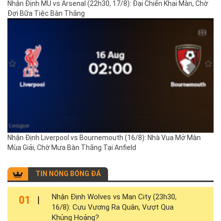
Nhận Định MU vs Arsenal (22h30, 17/8): Đại Chiến Khai Màn, Chờ
Đợi Bữa Tiệc Bàn Thắng
Nhận Định Liverpool vs Bournemouth (16/8): Nhà Vua Mở Màn
Mùa Giải, Chờ Mưa Bàn Thắng Tại Anfield
TIN NÓNG BÓNG ĐÁ
Nhận Định Wolves vs Man City (23h30,
01
16/8): Cựu Vương Ra Quân, Vượt Qua
Khủng Hoảng?