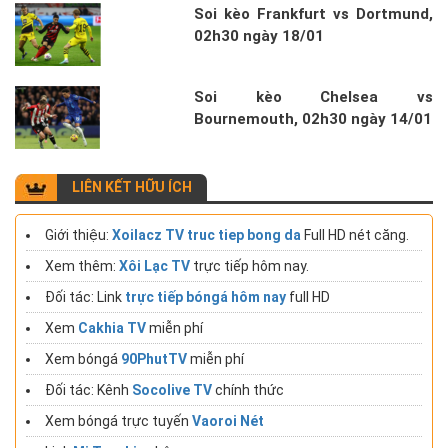
Soi kèo Frankfurt vs Dortmund,
02h30 ngày 18/01
Soi kèo Chelsea vs
Bournemouth, 02h30 ngày 14/01
LIÊN KẾT HỮU ÍCH
Giới thiệu:
Xoilacz TV truc tiep bong da
Full HD nét căng.
Xem thêm:
Xôi Lạc TV
trực tiếp hôm nay.
Đối tác: Link
trực tiếp bóngá hôm nay
full HD
Xem
Cakhia TV
miễn phí
Xem bóngá
90PhutTV
miễn phí
Đối tác: Kênh
Socolive TV
chính thức
Xem bóngá trực tuyến
Vaoroi Nét