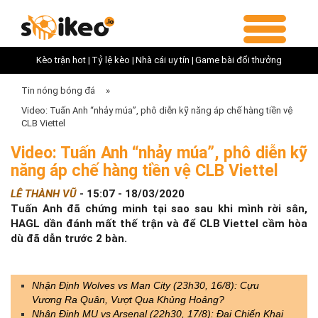
Kèo trận hot |
Tỷ lệ kèo |
Nhà cái uy tín |
Game bài đổi thưởng
Tin nóng bóng đá
»
Video: Tuấn Anh “nhảy múa”, phô diễn kỹ năng áp chế hàng tiền vệ
CLB Viettel
Video: Tuấn Anh “nhảy múa”, phô diễn kỹ
năng áp chế hàng tiền vệ CLB Viettel
LÊ THÀNH VŨ
-
15:07 - 18/03/2020
Tuấn Anh đã chứng minh tại sao sau khi mình rời sân,
HAGL dần đánh mất thế trận và để CLB Viettel cầm hòa
dù đã dẫn trước 2 bàn.
Nhận Định Wolves vs Man City (23h30, 16/8): Cựu
Vương Ra Quân, Vượt Qua Khủng Hoảng?
Nhận Định MU vs Arsenal (22h30, 17/8): Đại Chiến Khai