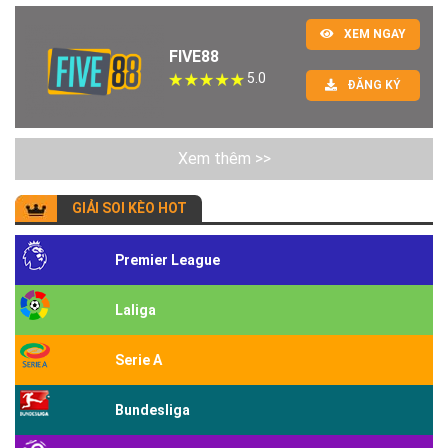
XEM NGAY
FIVE88
5.0
ĐĂNG KÝ
Xem thêm >>
GIẢI SOI KÈO HOT
Premier League
Laliga
Serie A
Bundesliga