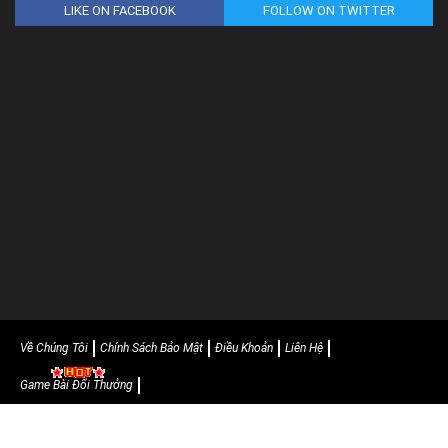
LIKE ON FACEBOOK
FOLLOW ON TWITTER
Về Chúng Tôi
Chính Sách Bảo Mật
Điều Khoản
Liên Hệ
Game Bài Đổi Thưởng