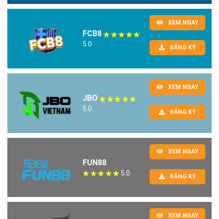
XEM NGAY
FCB8
5.0
ĐĂNG KÝ
XEM NGAY
JBO
5.0
ĐĂNG KÝ
XEM NGAY
FUN88
5.0
ĐĂNG KÝ
XEM NGAY