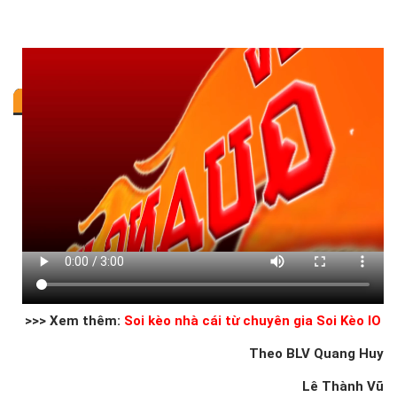
>>> Xem thêm:
Soi kèo nhà cái từ chuyên gia Soi Kèo IO
Theo BLV Quang Huy
Lê Thành Vũ