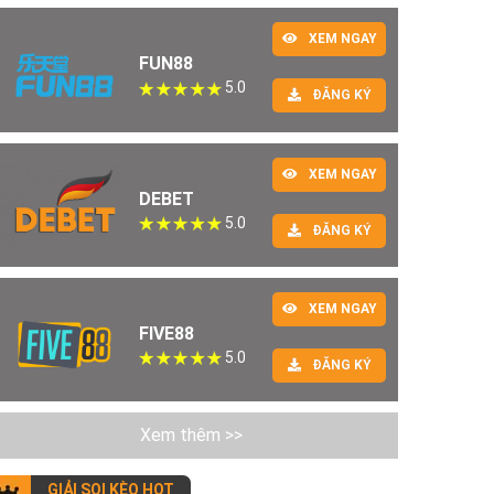
XEM NGAY
FUN88
5.0
ĐĂNG KÝ
XEM NGAY
DEBET
5.0
ĐĂNG KÝ
XEM NGAY
FIVE88
5.0
ĐĂNG KÝ
Xem thêm >>
GIẢI SOI KÈO HOT