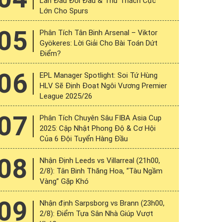
Lần Đầu Đối Đầu & Thử Thách Cực
Lớn Cho Spurs
05
Phân Tích Tân Binh Arsenal – Viktor
Gyökeres: Lời Giải Cho Bài Toán Dứt
Điểm?
06
EPL Manager Spotlight: Soi Tứ Hùng
HLV Sẽ Định Đoạt Ngôi Vương Premier
League 2025/26
07
Phân Tích Chuyên Sâu FIBA Asia Cup
2025: Cập Nhật Phong Độ & Cơ Hội
Của 6 Đội Tuyển Hàng Đầu
08
Nhận Định Leeds vs Villarreal (21h00,
2/8): Tân Binh Thăng Hoa, “Tàu Ngầm
Vàng” Gặp Khó
09
Nhận định Sarpsborg vs Brann (23h00,
2/8): Điểm Tựa Sân Nhà Giúp Vượt