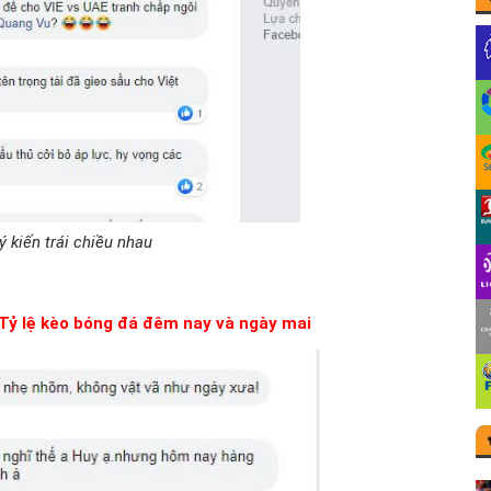
ý kiến trái chiều nhau
Tỷ lệ kèo bóng đá đêm nay và ngày mai