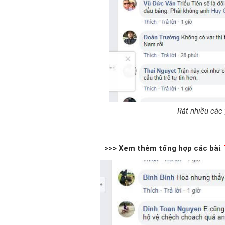
Rát nhiều các 
>>> Xem thêm tổng hợp các bài
: