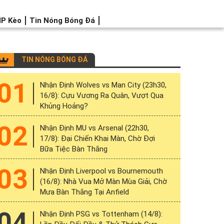
IP Kèo
Tin Nóng Bóng Đá
TIN NÓNG BÓNG ĐÁ
01
Nhận Định Wolves vs Man City (23h30,
16/8): Cựu Vương Ra Quân, Vượt Qua
Khủng Hoảng?
02
Nhận Định MU vs Arsenal (22h30,
17/8): Đại Chiến Khai Màn, Chờ Đợi
Bữa Tiệc Bàn Thắng
03
Nhận Định Liverpool vs Bournemouth
(16/8): Nhà Vua Mở Màn Mùa Giải, Chờ
Mưa Bàn Thắng Tại Anfield
04
Nhận Định PSG vs Tottenham (14/8):