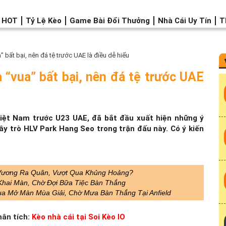
o HOT
Tỷ Lệ Kèo
Game Bài Đổi Thưởng
Nhà Cái Uy Tín
T
 bất bại, nên đá tệ trước UAE là điều dễ hiểu
 “vua” bất bại, nên đá tệ trước UAE
iệt Nam trước U23 UAE, đã bắt đầu xuất hiện những ý
y trò HLV Park Hang Seo trong trận đấu này. Có ý kiến
u Vương Ra Quân, Vượt Qua Khủng Hoảng?
 Khai Màn, Chờ Đợi Bữa Tiệc Bàn Thắng
Vua Mở Màn Mùa Giải, Chờ Mưa Bàn Thắng Tại Anfield
hân tích:
Kèo nhà cái tại Soi Kèo IO