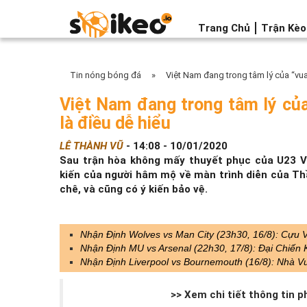
Trang Chủ
Trận Kè
Tin nóng bóng đá
»
Việt Nam đang trong tâm lý của “vua”
Việt Nam đang trong tâm lý của
là điều dễ hiểu
LÊ THÀNH VŨ
-
14:08 - 10/01/2020
Sau trận hòa không mấy thuyết phục của U23 V
kiến của người hâm mộ về màn trình diễn của Thầ
chê, và cũng có ý kiến bảo vệ.
Nhận Định Wolves vs Man City (23h30, 16/8): Cự
Nhận Định MU vs Arsenal (22h30, 17/8): Đại Chiến
Nhận Định Liverpool vs Bournemouth (16/8): Nhà 
>> Xem chi tiết thông tin p