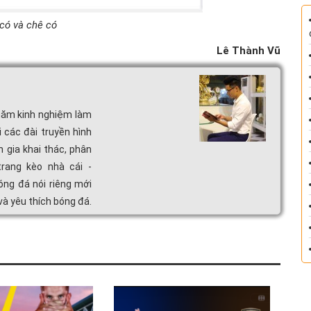
có và chê có
Lê Thành Vũ
 năm kinh nghiệm làm
i các đài truyền hình
n gia khai thác, phân
trang kèo nhà cái -
óng đá nói riêng mới
à yêu thích bóng đá.