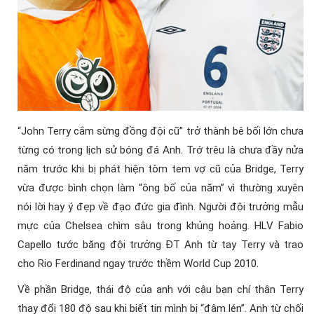
“John Terry cắm sừng đồng đội cũ” trở thành bê bối lớn chưa
từng có trong lịch sử bóng đá Anh. Trớ trêu là chưa đầy nửa
năm trước khi bị phát hiện tòm tem vợ cũ của Bridge, Terry
vừa được bình chọn làm “ông bố của năm” vì thường xuyên
nói lời hay ý đẹp về đạo đức gia đình. Người đội trưởng mẫu
mực của Chelsea chìm sâu trong khủng hoảng. HLV Fabio
Capello tước băng đội trưởng ĐT Anh từ tay Terry và trao
cho Rio Ferdinand ngay trước thềm World Cup 2010.
Về phần Bridge, thái độ của anh với cậu bạn chí thân Terry
thay đổi 180 độ sau khi biết tin mình bị “đâm lén”. Anh từ chối