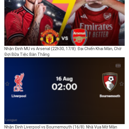
Nhận Định MU vs Arsenal (22h30, 17/8): Đại Chiến Khai Màn, Chờ
Đợi Bữa Tiệc Bàn Thắng
Nhận Định Liverpool vs Bournemouth (16/8): Nhà Vua Mở Màn