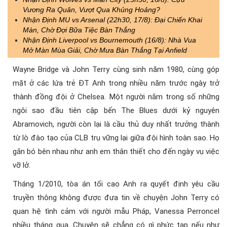
Vương Ra Quân, Vượt Qua Khủng Hoảng?
Nhận Định MU vs Arsenal (22h30, 17/8): Đại Chiến Khai
Màn, Chờ Đợi Bữa Tiệc Bàn Thắng
Nhận Định Liverpool vs Bournemouth (16/8): Nhà Vua
Mở Màn Mùa Giải, Chờ Mưa Bàn Thắng Tại Anfield
Wayne Bridge và John Terry cùng sinh năm 1980, cùng góp
mặt ở các lứa trẻ ĐT Anh trong nhiều năm trước ngày trở
thành đồng đội ở Chelsea. Một người nằm trong số những
ngôi sao đầu tiên cập bến The Blues dưới kỷ nguyên
Abramovich, người còn lại là cầu thủ duy nhất trưởng thành
từ lò đào tạo của CLB trụ vững lại giữa đội hình toàn sao. Họ
gắn bó bên nhau như anh em thân thiết cho đến ngày vụ việc
vỡ lở.
Tháng 1/2010, tòa án tối cao Anh ra quyết định yêu cầu
truyền thông không được đưa tin về chuyện John Terry có
quan hệ tình cảm với người mẫu Pháp, Vanessa Perroncel
nhiều tháng qua. Chuyện sẽ chẳng có gì phức tạp nếu như