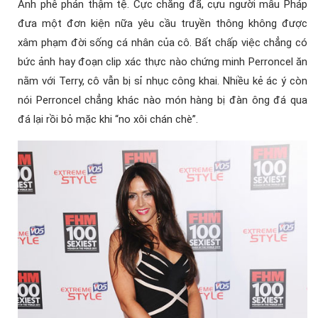
Anh phê phán thậm tệ. Cực chẳng đã, cựu người mẫu Pháp
đưa một đơn kiện nữa yêu cầu truyền thông không được
xâm phạm đời sống cá nhân của cô. Bất chấp việc chẳng có
bức ảnh hay đoạn clip xác thực nào chứng minh Perroncel ăn
nằm với Terry, cô vẫn bị sỉ nhục công khai. Nhiều kẻ ác ý còn
nói Perroncel chẳng khác nào món hàng bị đàn ông đá qua
đá lại rồi bỏ mặc khi “no xôi chán chè”.