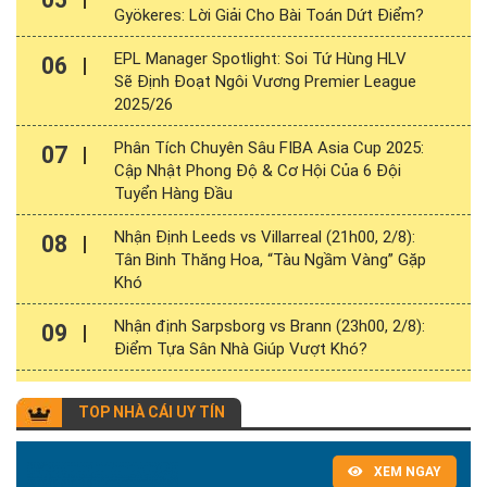
Gyökeres: Lời Giải Cho Bài Toán Dứt Điểm?
EPL Manager Spotlight: Soi Tứ Hùng HLV
06
Sẽ Định Đoạt Ngôi Vương Premier League
2025/26
Phân Tích Chuyên Sâu FIBA Asia Cup 2025:
07
Cập Nhật Phong Độ & Cơ Hội Của 6 Đội
Tuyển Hàng Đầu
Nhận Định Leeds vs Villarreal (21h00, 2/8):
08
Tân Binh Thăng Hoa, “Tàu Ngầm Vàng” Gặp
Khó
Nhận định Sarpsborg vs Brann (23h00, 2/8):
09
Điểm Tựa Sân Nhà Giúp Vượt Khó?
TOP NHÀ CÁI UY TÍN
XEM NGAY