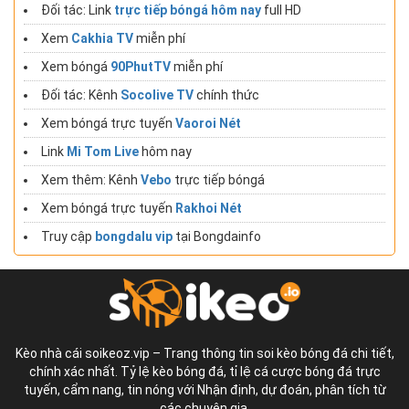
Đối tác: Link
trực tiếp bóngá hôm nay
full HD
Xem
Cakhia TV
miễn phí
Xem bóngá
90PhutTV
miễn phí
Đối tác: Kênh
Socolive TV
chính thức
Xem bóngá trực tuyến
Vaoroi Nét
Link
Mi Tom Live
hôm nay
Xem thêm: Kênh
Vebo
trực tiếp bóngá
Xem bóngá trực tuyến
Rakhoi Nét
Truy cập
bongdalu vip
tại Bongdainfo
Kèo nhà cái soikeoz.vip – Trang thông tin soi kèo bóng đá chi tiết,
chính xác nhất. Tỷ lệ kèo bóng đá, tỉ lệ cá cược bóng đá trực
tuyến, cẩm nang, tin nóng với Nhận định, dự đoán, phân tích từ
các chuyên gia.