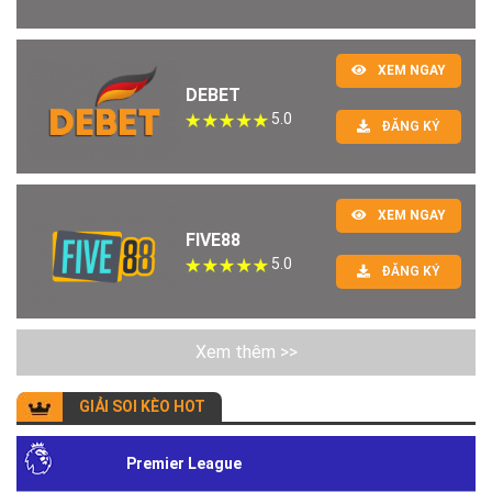
XEM NGAY
DEBET
5.0
ĐĂNG KÝ
XEM NGAY
FIVE88
5.0
ĐĂNG KÝ
Xem thêm >>
GIẢI SOI KÈO HOT
Premier League