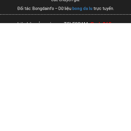
Đối tác: Bongdainfo – Dữ liệu
bong da lu
trực tuyến.
@ads365s
Liên hệ quảng cáo qua TELEGRAM:
Copyright © 2019 eNet s.r.o, 19600 – Prague 21 – Prague,
Czech Republic
LIKE ON FACEBOOK
FOLLOW ON TWITTER