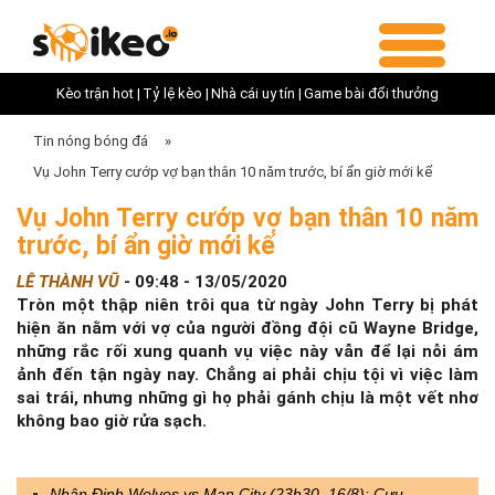
Kèo trận hot |
Tỷ lệ kèo |
Nhà cái uy tín |
Game bài đổi thưởng
Tin nóng bóng đá
»
Vụ John Terry cướp vợ bạn thân 10 năm trước, bí ẩn giờ mới kể
Vụ John Terry cướp vợ bạn thân 10 năm
trước, bí ẩn giờ mới kể
LÊ THÀNH VŨ
-
09:48 - 13/05/2020
Tròn một thập niên trôi qua từ ngày John Terry bị phát
hiện ăn nằm với vợ của người đồng đội cũ Wayne Bridge,
những rắc rối xung quanh vụ việc này vẫn để lại nỗi ám
ảnh đến tận ngày nay. Chẳng ai phải chịu tội vì việc làm
sai trái, nhưng những gì họ phải gánh chịu là một vết nhơ
không bao giờ rửa sạch.
Nhận Định Wolves vs Man City (23h30, 16/8): Cựu