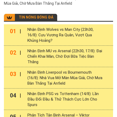
Mùa Giải, Chờ Mưa Bàn Thắng Tại Anfield
TIN NÓNG BÓNG ĐÁ
Nhận Định Wolves vs Man City (23h30,
01
16/8): Cựu Vương Ra Quân, Vượt Qua
Khủng Hoảng?
Nhận Định MU vs Arsenal (22h30, 17/8): Đại
02
Chiến Khai Màn, Chờ Đợi Bữa Tiệc Bàn
Thắng
Nhận Định Liverpool vs Bournemouth
03
(16/8): Nhà Vua Mở Màn Mùa Giải, Chờ Mưa
Bàn Thắng Tại Anfield
Nhận Định PSG vs Tottenham (14/8): Lần
04
Đầu Đối Đầu & Thử Thách Cực Lớn Cho
Spurs
Phân Tích Tân Binh Arsenal – Viktor
05