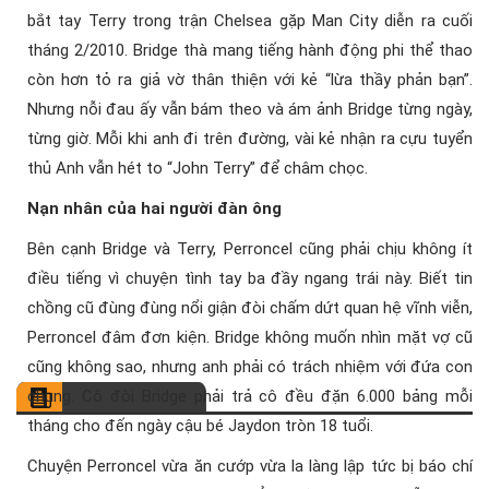
bắt tay Terry trong trận Chelsea gặp Man City diễn ra cuối
tháng 2/2010. Bridge thà mang tiếng hành động phi thể thao
còn hơn tỏ ra giả vờ thân thiện với kẻ “lừa thầy phản bạn”.
Nhưng nỗi đau ấy vẫn bám theo và ám ảnh Bridge từng ngày,
từng giờ. Mỗi khi anh đi trên đường, vài kẻ nhận ra cựu tuyển
thủ Anh vẫn hét to “John Terry” để châm chọc.
Nạn nhân của hai người đàn ông
Bên cạnh Bridge và Terry, Perroncel cũng phải chịu không ít
điều tiếng vì chuyện tình tay ba đầy ngang trái này. Biết tin
chồng cũ đùng đùng nổi giận đòi chấm dứt quan hệ vĩnh viễn,
Perroncel đâm đơn kiện. Bridge không muốn nhìn mặt vợ cũ
cũng không sao, nhưng anh phải có trách nhiệm với đứa con
chung. Cô đòi Bridge phải trả cô đều đặn 6.000 bảng mỗi
tháng cho đến ngày cậu bé Jaydon tròn 18 tuổi.
Chuyện Perroncel vừa ăn cướp vừa la làng lập tức bị báo chí