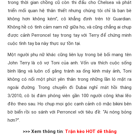
trong thời gian chồng cũ còn thi đấu cho Chelsea và phát
triển mối quan hệ thân thiết nhưng chúng tôi chỉ là bạn bè
không hơn không kém”, cô khẳng định trên tờ Guardian.
Không hề có tình cảm nam nữ giữa họ, và cũng chẳng ai chụp
được cảnh Perroncel tay trong tay với Terry để chứng minh
cuộc tình tay ba này thực sự tồn tại.
Một người phụ nữ khác cũng liên lụy trong bê bối mang tên
John Terry là cô vợ Toni của anh. Vốn ưa thích cuộc sống
bình lặng và luôn cố gắng tránh xa ống kính máy ảnh, Toni
không có nổi một phút yên thân trong những lần ló mặt ra
ngoài đường. Trong chuyến đi Dubai nghỉ mát hồi tháng
3/2010, cô bị đám phóng viên gần 100 người công khai lẽo
đẽo theo sau. Họ chụp mọi góc cạnh cảnh cô mặc bikini bên
bờ biển rồi so sánh với Perroncel với tiêu đề: “Ai nóng bỏng
hơn?”.
>>> Xem thông tin
:
Trận kèo HOT dễ thắng