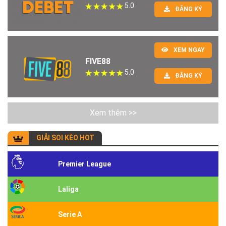
5.0
ĐĂNG KÝ
XEM NGAY
FIVE88
5.0
ĐĂNG KÝ
Xem thêm >>
GIẢI SOI KÈO HOT
Premier League
Laliga
Serie A