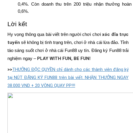
0,4%. Còn doanh thu trên 200 triệu nhận thưởng hoàn 
0,6%.
Lời kết
xóc đĩa trực
Hy vọng thông qua bài viết trên người chơi chơi
tuyến
sẽ không bị tình trạng trên, chơi ở nhà cái lừa đảo. Tỉnh
táo sáng suốt chơi ở nhà cái Fun88 uy tín. Đăng ký Fun88 trải
PLAY WITH FUN, BE FUN
nghiệm ngay –
!
>>
THƯỞNG ĐỘC QUYỀN chỉ dành cho các thành viên đăng ký
tại NÚT ĐĂNG KÝ FUN88 trên bài viết. NHẬN THƯỞNG NGAY
38.000 VND + 20 VÒNG QUAY PP!!!