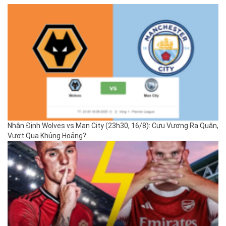
Nhận Định Wolves vs Man City (23h30, 16/8): Cựu Vương Ra Quân,
Vượt Qua Khủng Hoảng?