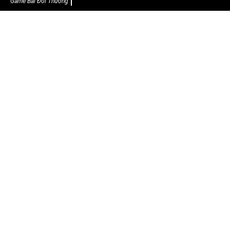
Game Bài Đổi Thưởng