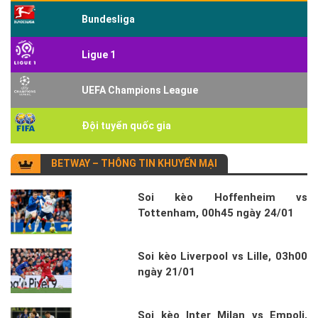
Bundesliga
Ligue 1
UEFA Champions League
Đội tuyển quốc gia
BETWAY – THÔNG TIN KHUYẾN MẠI
Soi kèo Hoffenheim vs
Tottenham, 00h45 ngày 24/01
Soi kèo Liverpool vs Lille, 03h00
ngày 21/01
Soi kèo Inter Milan vs Empoli,