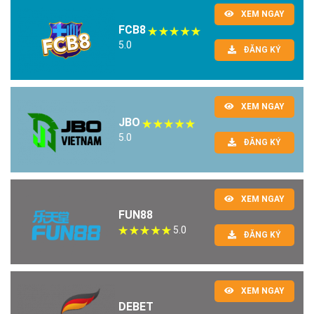
XEM NGAY
FCB8
5.0
ĐĂNG KÝ
XEM NGAY
JBO
5.0
ĐĂNG KÝ
XEM NGAY
FUN88
5.0
ĐĂNG KÝ
XEM NGAY
DEBET