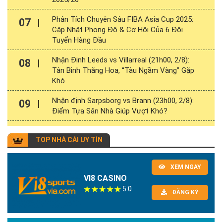
Phân Tích Chuyên Sâu FIBA Asia Cup 2025:
07
Cập Nhật Phong Độ & Cơ Hội Của 6 Đội
Tuyển Hàng Đầu
Nhận Định Leeds vs Villarreal (21h00, 2/8):
08
Tân Binh Thăng Hoa, “Tàu Ngầm Vàng” Gặp
Khó
Nhận định Sarpsborg vs Brann (23h00, 2/8):
09
Điểm Tựa Sân Nhà Giúp Vượt Khó?
TOP NHÀ CÁI UY TÍN
XEM NGAY
VI8 CASINO
5.0
ĐĂNG KÝ