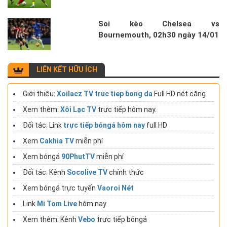
Soi kèo Chelsea vs
Bournemouth, 02h30 ngày 14/01
LIÊN KẾT HỮU ÍCH
Giới thiệu:
Xoilacz TV truc tiep bong da
Full HD nét căng.
Xem thêm:
Xôi Lạc TV
trực tiếp hôm nay.
Đối tác: Link
trực tiếp bóngá hôm nay
full HD
Xem
Cakhia TV
miễn phí
Xem bóngá
90PhutTV
miễn phí
Đối tác: Kênh
Socolive TV
chính thức
Xem bóngá trực tuyến
Vaoroi Nét
Link
Mi Tom Live
hôm nay
Xem thêm: Kênh
Vebo
trực tiếp bóngá