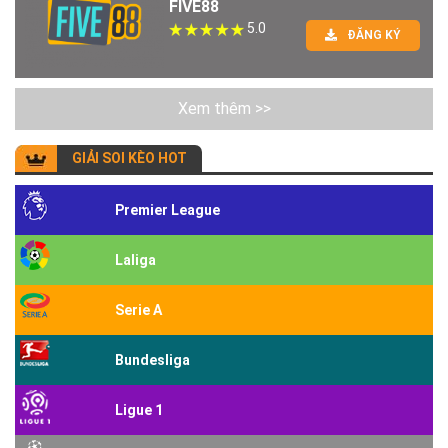
FIVE88
5.0
ĐĂNG KÝ
Xem thêm >>
GIẢI SOI KÈO HOT
Premier League
Laliga
Serie A
Bundesliga
Ligue 1