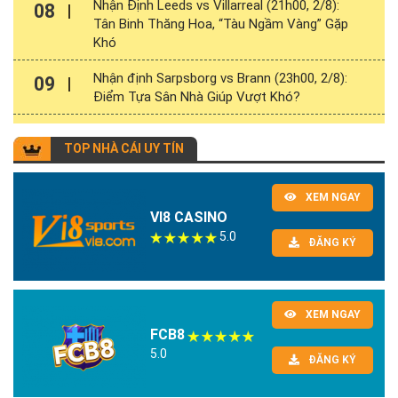
Nhận Định Leeds vs Villarreal (21h00, 2/8):
08
Tân Binh Thăng Hoa, “Tàu Ngầm Vàng” Gặp
Khó
Nhận định Sarpsborg vs Brann (23h00, 2/8):
09
Điểm Tựa Sân Nhà Giúp Vượt Khó?
TOP NHÀ CÁI UY TÍN
XEM NGAY
VI8 CASINO
5.0
ĐĂNG KÝ
XEM NGAY
FCB8
5.0
ĐĂNG KÝ