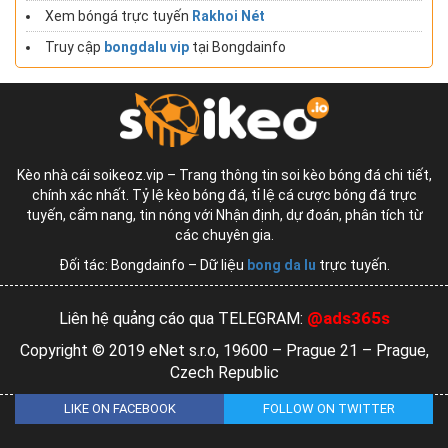
Xem bóngá trực tuyến
Rakhoi Nét
Truy cập
bongdalu vip
tại Bongdainfo
Kèo nhà cái soikeoz.vip – Trang thông tin soi kèo bóng đá chi tiết,
chính xác nhất. Tỷ lệ kèo bóng đá, tỉ lệ cá cược bóng đá trực
tuyến, cẩm nang, tin nóng với Nhận định, dự đoán, phân tích từ
các chuyên gia.
Đối tác: Bongdainfo – Dữ liệu
bong da lu
trực tuyến.
@ads365s
Liên hệ quảng cáo qua TELEGRAM:
Copyright © 2019 eNet s.r.o, 19600 – Prague 21 – Prague,
Czech Republic
LIKE ON FACEBOOK
FOLLOW ON TWITTER