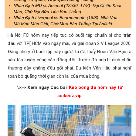
Nhận Định MU vs Arsenal (22h30, 17/8): Đại Chiến Khai
Màn, Chờ Đợi Bữa Tiệc Bàn Thắng
Nhận Định Liverpool vs Bournemouth (16/8): Nhà Vua
Mở Màn Mùa Giải, Chờ Mưa Bàn Thắng Tại Anfield
Hà Nội FC hôm nay tiếp tục có buổi tập chuẩn bị cho trận
đấu với TP[ HCM vào ngày mai, và giai đoạn 2 V League 2020.
Đáng chú ý, ở buổi tập này người ta đã thấy Đoàn Văn Hậu ra
sân tập luyện cùng các đồng đội. Trước đó anh bị dính chấn
thương dây chằng đầu gối phải. Dự kiến Văn Hậu phải nghĩ
toàn bộ quãng thời gian còn lại của mùa bóng.
\
>>> Xem ngay Các bài
:
Kèo bóng đá hôm nay từ
soikeoz.vip