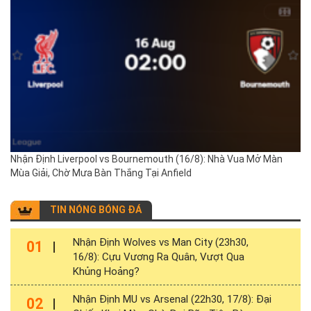
Nhận Định Liverpool vs Bournemouth (16/8): Nhà Vua Mở Màn
Mùa Giải, Chờ Mưa Bàn Thắng Tại Anfield
TIN NÓNG BÓNG ĐÁ
Nhận Định Wolves vs Man City (23h30,
01
16/8): Cựu Vương Ra Quân, Vượt Qua
Khủng Hoảng?
Nhận Định MU vs Arsenal (22h30, 17/8): Đại
02