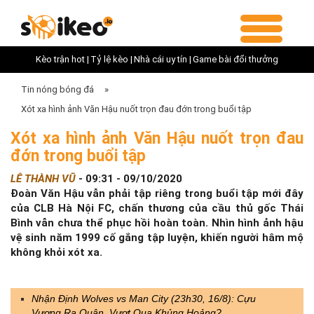
Kèo trận hot |
Tỷ lệ kèo |
Nhà cái uy tín |
Game bài đổi thưởng
Tin nóng bóng đá
»
Xót xa hình ảnh Văn Hậu nuốt trọn đau đớn trong buổi tập
Xót xa hình ảnh Văn Hậu nuốt trọn đau
đớn trong buổi tập
LÊ THÀNH VŨ
-
09:31 - 09/10/2020
Đoàn Văn Hậu vẫn phải tập riêng trong buổi tập mới đây
của CLB Hà Nội FC, chấn thương của cầu thủ gốc Thái
Bình vẫn chưa thể phục hồi hoàn toàn. Nhìn hình ảnh hậu
vệ sinh năm 1999 cố gắng tập luyện, khiến người hâm mộ
không khỏi xót xa.
Nhận Định Wolves vs Man City (23h30, 16/8): Cựu
Vương Ra Quân, Vượt Qua Khủng Hoảng?