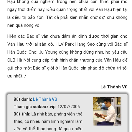
Hậu không quá nghiêm trọng nên chưa cần thiết phải mổ
ngay thời điểm này. Điều quan trọng nhất với Văn Hậu hiện tại
là điều trị bảo tồn. Tất cả phải kiên nhẫn chờ đợi chứ không
nên quá nóng vộ
Hiện các Bác sĩ vẫn chưa dám ấn định được thời gian cho
Văn Hậu trở lại sân cỏ. HLV Park Hang Seo cùng với Bác sĩ
Hàn Quốc Choi Ju Young cũng không đứng nhìn, họ yêu cầu
CLB Hà Nội cung cấp tình hình chấn thương của Văn Hậu để
gửi cho một Bác sĩ giỏi ở Hàn Quốc, xin phác đồ chữa trị tối
ưu nhất. /
Lê Thành Vũ
Bút danh:
Lê Thành Vũ
Tham gia soikeoz.vip:
12/07/2006
Bút tính:
Là nhà báo, phóng viên thể
thao, có nhiều năm kinh nghiệm làm
việc về thể thao bóng đá qua nhiều