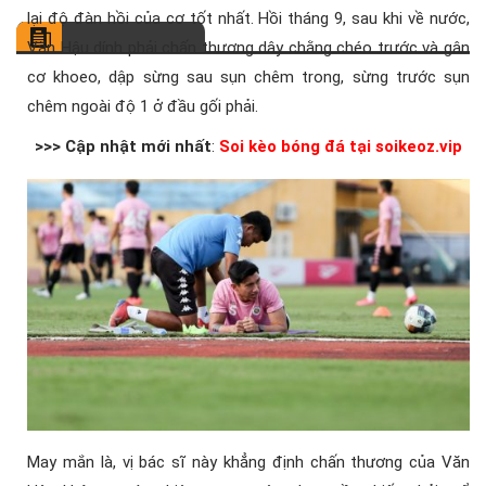
lại độ đàn hồi của cơ tốt nhất. Hồi tháng 9, sau khi về nước,
Văn Hậu dính phải chấn thương dây chằng chéo trước và gân
cơ khoeo, dập sừng sau sụn chêm trong, sừng trước sụn
chêm ngoài độ 1 ở đầu gối phải.
>>> Cập nhật mới nhất
:
Soi kèo bóng đá tại soikeoz.vip
May mắn là, vị bác sĩ này khẳng định chấn thương của Văn