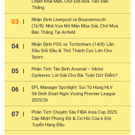
Chiến Khai Màn, Chờ Đợi Bữa Tiệc Bàn
Thắng
Nhận Định Liverpool vs Bournemouth
03
(16/8): Nhà Vua Mở Màn Mùa Giải, Chờ Mưa
Bàn Thắng Tại Anfield
Nhận Định PSG vs Tottenham (14/8): Lần
04
Đầu Đối Đầu & Thử Thách Cực Lớn Cho
Spurs
Phân Tích Tân Binh Arsenal – Viktor
05
Gyökeres: Lời Giải Cho Bài Toán Dứt Điểm?
EPL Manager Spotlight: Soi Tứ Hùng HLV
06
Sẽ Định Đoạt Ngôi Vương Premier League
2025/26
Phân Tích Chuyên Sâu FIBA Asia Cup 2025:
07
Cập Nhật Phong Độ & Cơ Hội Của 6 Đội
Tuyển Hàng Đầu