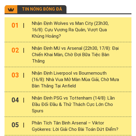
TIN NÓNG BÓNG ĐÁ
Nhận Định Wolves vs Man City (23h30,
01
16/8): Cựu Vương Ra Quân, Vượt Qua
Khủng Hoảng?
Nhận Định MU vs Arsenal (22h30, 17/8): Đại
02
Chiến Khai Màn, Chờ Đợi Bữa Tiệc Bàn
Thắng
Nhận Định Liverpool vs Bournemouth
03
(16/8): Nhà Vua Mở Màn Mùa Giải, Chờ Mưa
Bàn Thắng Tại Anfield
Nhận Định PSG vs Tottenham (14/8): Lần
04
Đầu Đối Đầu & Thử Thách Cực Lớn Cho
Spurs
Phân Tích Tân Binh Arsenal – Viktor
05
Gyökeres: Lời Giải Cho Bài Toán Dứt Điểm?