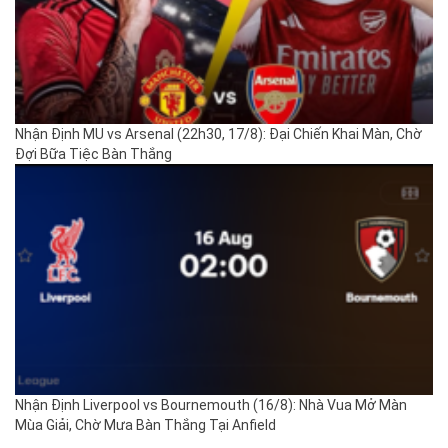
Nhận Định MU vs Arsenal (22h30, 17/8): Đại Chiến Khai Màn, Chờ
Đợi Bữa Tiệc Bàn Thắng
Nhận Định Liverpool vs Bournemouth (16/8): Nhà Vua Mở Màn
Mùa Giải, Chờ Mưa Bàn Thắng Tại Anfield