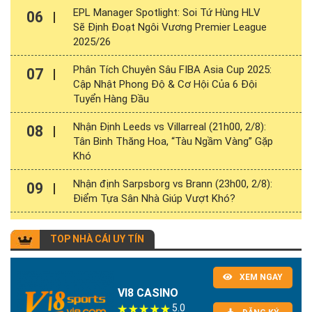
EPL Manager Spotlight: Soi Tứ Hùng HLV
06
Sẽ Định Đoạt Ngôi Vương Premier League
2025/26
Phân Tích Chuyên Sâu FIBA Asia Cup 2025:
07
Cập Nhật Phong Độ & Cơ Hội Của 6 Đội
Tuyển Hàng Đầu
Nhận Định Leeds vs Villarreal (21h00, 2/8):
08
Tân Binh Thăng Hoa, “Tàu Ngầm Vàng” Gặp
Khó
Nhận định Sarpsborg vs Brann (23h00, 2/8):
09
Điểm Tựa Sân Nhà Giúp Vượt Khó?
TOP NHÀ CÁI UY TÍN
XEM NGAY
VI8 CASINO
5.0