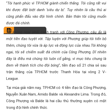
“
Tôi hạnh phúc vì TP.HCM giành chiến thắng. Tôi cũng rất vui
khi được đặt biệt danh ‘siêu dự bị’. Tuy nhiên là cầu thủ ai
cũng phấn đấu vào đội hình chính. Bản thân tôi cũng muốn
được đá chính.
Tôi không ngại phải cạnh tranh với Công Phượng, cậu ấy là
một tiền đạo tuyệt vời. Tập luyện với Phượng giúp tôi tiến bộ
thêm, chúng tôi vừa là áp lực và động lực của nhau.Tôi không
ngại, tôi sẽ chiếm suất đá chính của Công Phượn
g.
Dĩ nhiên
đây là điều mà chúng tôi luôn cố gắng, vì mục tiêu chung là
đem về thành tích cho đội bóng
“, tiền đạo số 21 chia sẻ sau
trận thắng của TP.HCM trước Thanh Hóa tại vòng 2 V-
League.
Tại mùa giải năm nay, TP.HCM có 4 tiền đạo là Công Phượng,
Nguyễn Xuân Nam, Amido Balde và Alexandre Lima. Trong đó,
Công Phượng và Balde là hai cầu thủ thường xuyên có mặt
trong đội hình chính thức.