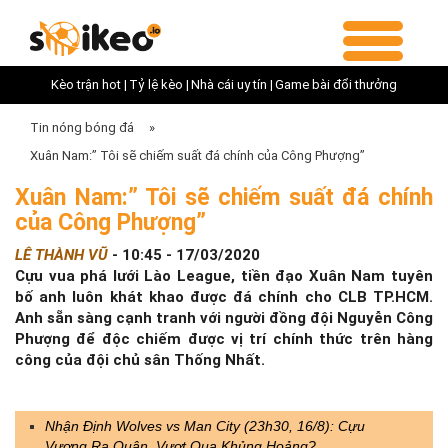
Kèo trận hot |
Tỷ lệ kèo |
Nhà cái uy tín |
Game bài đổi thưởng
Tin nóng bóng đá
»
Xuân Nam:” Tôi sẽ chiếm suất đá chính của Công Phượng”
Xuân Nam:” Tôi sẽ chiếm suất đá chính
của Công Phượng”
LÊ THÀNH VŨ
-
10:45 - 17/03/2020
Cựu vua phá lưới Lào League, tiền đạo Xuân Nam tuyên
bố anh luôn khát khao được đá chính cho CLB TP.HCM.
Anh sẵn sàng cạnh tranh với người đồng đội Nguyễn Công
Phượng để độc chiếm được vị trí chính thức trên hàng
công của đội chủ sân Thống Nhất.
Nhận Định Wolves vs Man City (23h30, 16/8): Cựu
Vương Ra Quân, Vượt Qua Khủng Hoảng?