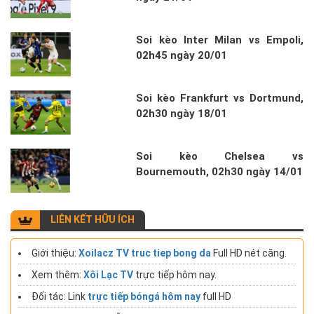
Soi kèo Inter Milan vs Empoli,
02h45 ngày 20/01
Soi kèo Frankfurt vs Dortmund,
02h30 ngày 18/01
Soi kèo Chelsea vs
Bournemouth, 02h30 ngày 14/01
LIÊN KẾT HỮU ÍCH
Giới thiệu:
Xoilacz TV truc tiep bong da
Full HD nét căng.
Xem thêm:
Xôi Lạc TV
trực tiếp hôm nay.
Đối tác: Link
trực tiếp bóngá hôm nay
full HD