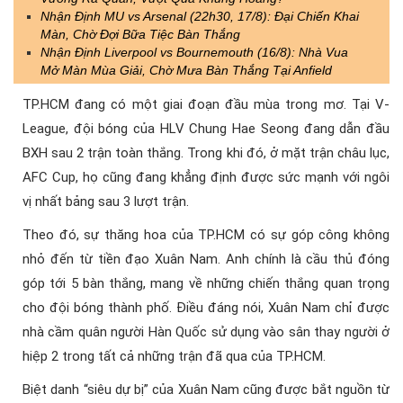
Nhận Định MU vs Arsenal (22h30, 17/8): Đại Chiến Khai
Màn, Chờ Đợi Bữa Tiệc Bàn Thắng
Nhận Định Liverpool vs Bournemouth (16/8): Nhà Vua
Mở Màn Mùa Giải, Chờ Mưa Bàn Thắng Tại Anfield
TP.HCM đang có một giai đoạn đầu mùa trong mơ. Tại V-
League, đội bóng của HLV Chung Hae Seong đang dẫn đầu
BXH sau 2 trận toàn thắng. Trong khi đó, ở mặt trận châu lục,
AFC Cup, họ cũng đang khẳng định được sức mạnh với ngôi
vị nhất bảng sau 3 lượt trận.
Theo đó, sự thăng hoa của TP.HCM có sự góp công không
nhỏ đến từ tiền đạo Xuân Nam. Anh chính là cầu thủ đóng
góp tới 5 bàn thắng, mang về những chiến thắng quan trọng
cho đội bóng thành phố. Điều đáng nói, Xuân Nam chỉ được
nhà cầm quân người Hàn Quốc sử dụng vào sân thay người ở
hiệp 2 trong tất cả những trận đã qua của TP.HCM.
Biệt danh “siêu dự bị” của Xuân Nam cũng được bắt nguồn từ