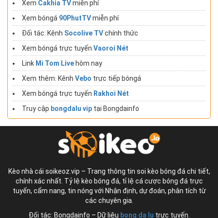
Xem
Cakhia TV
miễn phí
Xem bóngá
90PhutTV
miễn phí
Đối tác: Kênh
Socolive TV
chính thức
Xem bóngá trực tuyến
Vaoroi Nét
Link
Mi Tom Live
hôm nay
Xem thêm: Kênh
Vebo
trực tiếp bóngá
Xem bóngá trực tuyến
Rakhoi Nét
Truy cập
bongdalu vip
tại Bongdainfo
Kèo nhà cái soikeoz.vip – Trang thông tin soi kèo bóng đá chi tiết,
chính xác nhất. Tỷ lệ kèo bóng đá, tỉ lệ cá cược bóng đá trực
tuyến, cẩm nang, tin nóng với Nhận định, dự đoán, phân tích từ
các chuyên gia.
Đối tác: Bongdainfo – Dữ liệu
bong da lu
trực tuyến.