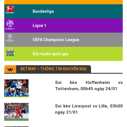
Bundesliga
Ligue 1
UEFA Champions League
Đội tuyển quốc gia
BETWAY – THÔNG TIN KHUYẾN MẠI
Soi kèo Hoffenheim vs
Tottenham, 00h45 ngày 24/01
Soi kèo Liverpool vs Lille, 03h00
ngày 21/01