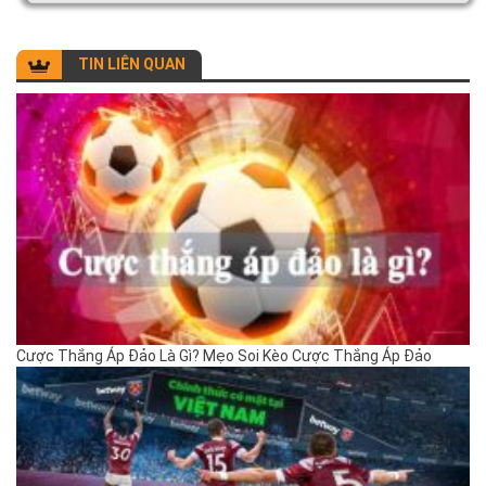
TIN LIÊN QUAN
Cược Thắng Áp Đảo Là Gì? Mẹo Soi Kèo Cược Thắng Áp Đảo