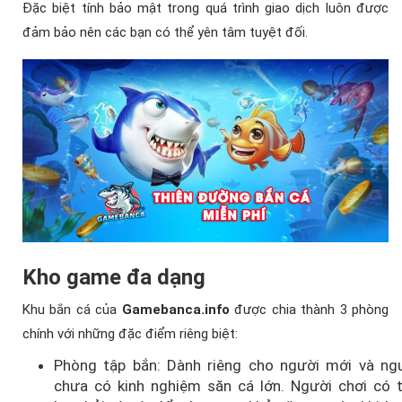
Đặc biệt tính bảo mật trong quá trình giao dịch luôn được
đảm bảo nên các bạn có thể yên tâm tuyệt đối.
Kho game đa dạng
Khu bắn cá của
Gamebanca.info
được chia thành 3 phòng
chính với những đặc điểm riêng biệt:
Phòng tập bắn: Dành riêng cho người mới và ng
chưa có kinh nghiệm săn cá lớn. Người chơi có 