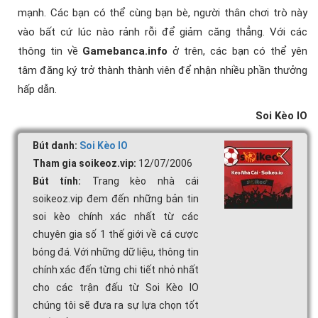
mạnh. Các bạn có thể cùng bạn bè, người thân chơi trò này
vào bất cứ lúc nào rảnh rỗi để giảm căng thẳng. Với các
thông tin về
Gamebanca.info
ở trên, các bạn có thể yên
tâm đăng ký trở thành thành viên để nhận nhiều phần thưởng
hấp dẫn.
Soi Kèo IO
Bút danh:
Soi Kèo IO
Tham gia soikeoz.vip:
12/07/2006
Bút tính:
Trang kèo nhà cái
soikeoz.vip đem đến những bản tin
soi kèo chính xác nhất từ các
chuyên gia số 1 thế giới về cá cược
bóng đá. Với những dữ liệu, thông tin
chính xác đến từng chi tiết nhỏ nhất
cho các trận đấu từ Soi Kèo IO
chúng tôi sẽ đưa ra sự lựa chọn tốt