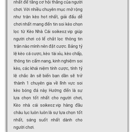
nhất để tăng cơ hội thắng của người
chơi. Với nhiều chuyên mục mở rộng
như trận kèo hot nhất, giải đấu dễ
chơi nhất mang đến tin soi kèo chọn
lọc từ Kèo Nhà Cái soikeoz.vip giúp
người chơi có lể chắt lọc thông tin
trận nào mình nên đặt cược. Bảng tỷ
lệ kèo cá cược, kèo tài xỉu, kèo chấp,
thông tin cẩm nang, kinh nghiệm soi
kèo, các khái niệm tính cược, tính tỷ
lệ chắc ăn sẽ biến bạn dần sẽ trở
thành 1 chuyên gia về lĩnh vực soi
kèo bóng đá này. Hướng đến là sự
lựa chọn tốt nhất cho người chơi,
Kèo nhà cái soikeoz.vip hàng đầu
châu lục luôn luôn là sự lựa chọn tốt
nhất, sáng suốt nhất dành cho
người chơi.