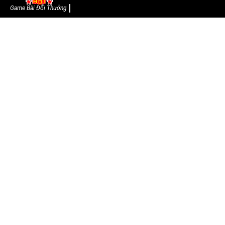
Game Bài Đổi Thưởng