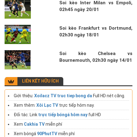
Soi kèo Inter Milan vs Empoli,
02h45 ngày 20/01
Soi kèo Frankfurt vs Dortmund,
02h30 ngày 18/01
Soi kèo Chelsea vs
Bournemouth, 02h30 ngày 14/01
LIÊN KẾT HỮU ÍCH
Giới thiệu:
Xoilacz TV truc tiep bong da
Full HD nét căng.
Xem thêm:
Xôi Lạc TV
trực tiếp hôm nay.
Đối tác: Link
trực tiếp bóngá hôm nay
full HD
Xem
Cakhia TV
miễn phí
Xem bóngá
90PhutTV
miễn phí