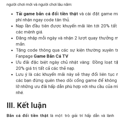
người chơi mới và người chơi lâu năm:
Tải game bắn cá đổi tiền thật
và cài đặt game m
phí nhận ngay code tân thủ.
Nạp lần đầu tiên được khuyến mãi lên tới 20% tất
các mệnh giá.
Đăng nhập mỗi ngày và nhận 2 lượt quay thưởng 
mắn.
Tặng code thông qua các sự kiện thường xuyên t
Fanpage
Game Bắn Cá TV
Ưu đãi đặc biệt ngày chủ nhật vàng: Đồng loạt t
20% giá trị tất cả các thẻ nạp.
Lưu ý là các khuyến mãi này sẽ thay đổi liên tục 
các bạn đừng quên theo dõi cổng game để không
lỡ những ưu đãi hấp dẫn phù hợp với nhu cầu của m
nhé.
III. Kết luận
Bắn cá đổi tiền thật
là một trò giải trí hấp dẫn và lành