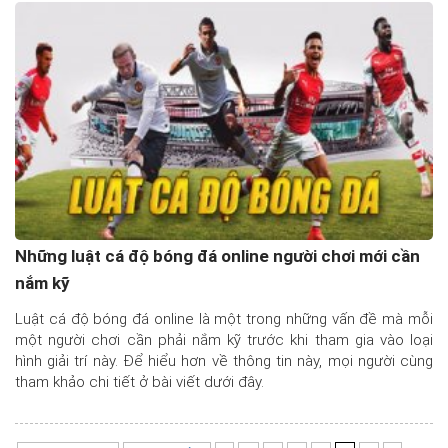
Những luật cá độ bóng đá online người chơi mới cần
nắm kỹ
Luật cá độ bóng đá online là một trong những vấn đề mà mỗi
một người chơi cần phải nắm kỹ trước khi tham gia vào loại
hình giải trí này. Để hiểu hơn về thông tin này, mọi người cùng
tham khảo chi tiết ở bài viết dưới đây.