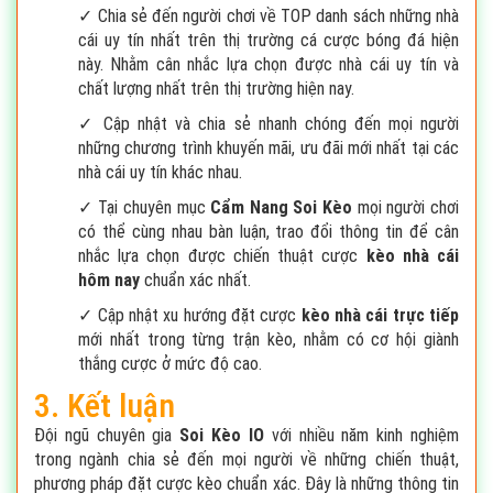
✓ Chia sẻ đến người chơi về TOP danh sách những nhà
cái uy tín nhất trên thị trường cá cược bóng đá hiện
này. Nhằm cân nhắc lựa chọn được nhà cái uy tín và
chất lượng nhất trên thị trường hiện nay.
✓ Cập nhật và chia sẻ nhanh chóng đến mọi người
những chương trình khuyến mãi, ưu đãi mới nhất tại các
nhà cái uy tín khác nhau.
✓ Tại chuyên mục
Cẩm Nang Soi Kèo
mọi người chơi
có thể cùng nhau bàn luận, trao đổi thông tin để cân
nhắc lựa chọn được chiến thuật cược
kèo nhà cái
hôm nay
chuẩn xác nhất.
✓ Cập nhật xu hướng đặt cược
kèo nhà cái trực tiếp
mới nhất trong từng trận kèo, nhằm có cơ hội giành
thắng cược ở mức độ cao.
3. Kết luận
Đội ngũ chuyên gia
Soi Kèo IO
với nhiều năm kinh nghiệm
trong ngành chia sẻ đến mọi người về những chiến thuật,
phương pháp đặt cược kèo chuẩn xác. Đây là những thông tin