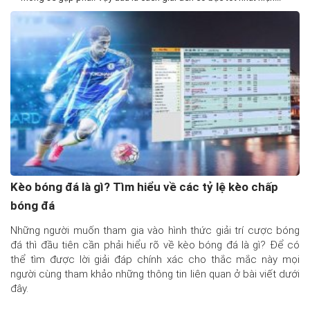
Kèo bóng đá là gì? Tìm hiểu về các tỷ lệ kèo chấp
bóng đá
Những người muốn tham gia vào hình thức giải trí cược bóng
đá thì đầu tiên cần phải hiểu rõ về kèo bóng đá là gì? Để có
thể tìm được lời giải đáp chính xác cho thắc mắc này mọi
người cùng tham khảo những thông tin liên quan ở bài viết dưới
đây.