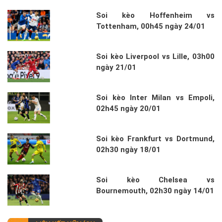
Soi kèo Hoffenheim vs
Tottenham, 00h45 ngày 24/01
Soi kèo Liverpool vs Lille, 03h00
ngày 21/01
Soi kèo Inter Milan vs Empoli,
02h45 ngày 20/01
Soi kèo Frankfurt vs Dortmund,
02h30 ngày 18/01
Soi kèo Chelsea vs
Bournemouth, 02h30 ngày 14/01