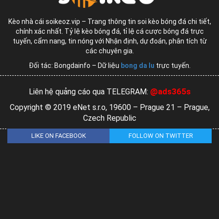
Kèo nhà cái soikeoz.vip – Trang thông tin soi kèo bóng đá chi tiết,
chính xác nhất. Tỷ lệ kèo bóng đá, tỉ lệ cá cược bóng đá trực
tuyến, cẩm nang, tin nóng với Nhận định, dự đoán, phân tích từ
các chuyên gia.
Đối tác: Bongdainfo – Dữ liệu
bong da lu
trực tuyến.
@ads365s
Liên hệ quảng cáo qua TELEGRAM:
Copyright © 2019 eNet s.r.o, 19600 – Prague 21 – Prague,
Czech Republic
LIKE ON FACEBOOK
FOLLOW ON TWITTER