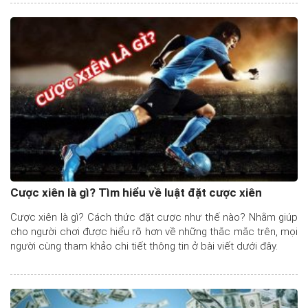
Cược xiên là gì? Tìm hiểu về luật đặt cược xiên
Cược xiên là gì? Cách thức đặt cược như thế nào? Nhằm giúp
cho người chơi được hiểu rõ hơn về những thắc mắc trên, mọi
người cùng tham khảo chi tiết thông tin ở bài viết dưới đây.