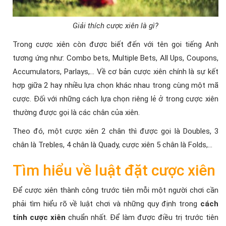
Giải thích cược xiên là gì?
Trong cược xiên còn được biết đến với tên gọi tiếng Anh
tương ứng như: Combo bets, Multiple Bets, All Ups, Coupons,
Accumulators, Parlays,… Về cơ bản cược xiên chính là sự kết
hợp giữa 2 hay nhiều lựa chọn khác nhau trong cùng một mã
cược. Đối với những cách lựa chọn riêng lẻ ở trong cược xiên
thường được gọi là các chân của xiên.
Theo đó, một cược xiên 2 chân thì được gọi là Doubles, 3
chân là Trebles, 4 chân là Quady, cược xiên 5 chân là Folds,…
Tìm hiểu về luật đặt cược xiên
Để cược xiên thành công trước tiên mỗi một người chơi cần
phải tìm hiểu rõ về luật chơi và những quy định trong
cách
tính cược xiên
chuẩn nhất. Để làm được điều trị trước tiên