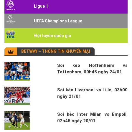
Ligue 1
UEFA Champions League
Đội tuyển quốc gia
BETWAY – THÔNG TIN KHUYẾN MẠI
Soi kèo Hoffenheim vs
Tottenham, 00h45 ngày 24/01
Soi kèo Liverpool vs Lille, 03h00
ngày 21/01
Soi kèo Inter Milan vs Empoli,
02h45 ngày 20/01