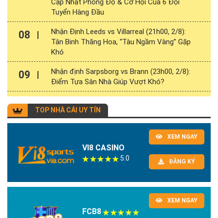
Cập Nhật Phong Độ & Cơ Hội Của 6 Đội
Tuyển Hàng Đầu
Nhận Định Leeds vs Villarreal (21h00, 2/8):
08
Tân Binh Thăng Hoa, “Tàu Ngầm Vàng” Gặp
Khó
Nhận định Sarpsborg vs Brann (23h00, 2/8):
09
Điểm Tựa Sân Nhà Giúp Vượt Khó?
TOP NHÀ CÁI UY TÍN
XEM NGAY
VI8 CASINO
5.0
ĐĂNG KÝ
XEM NGAY
FCB8