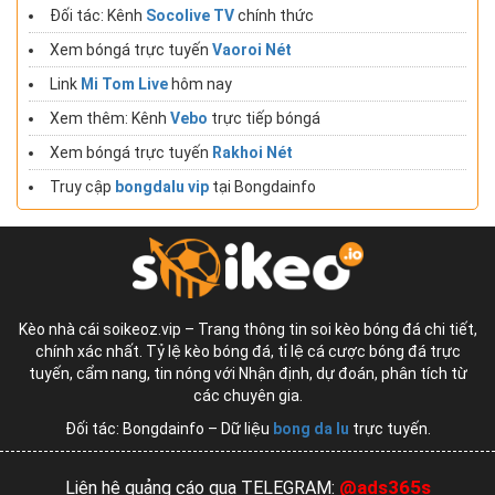
Đối tác: Kênh
Socolive TV
chính thức
Xem bóngá trực tuyến
Vaoroi Nét
Link
Mi Tom Live
hôm nay
Xem thêm: Kênh
Vebo
trực tiếp bóngá
Xem bóngá trực tuyến
Rakhoi Nét
Truy cập
bongdalu vip
tại Bongdainfo
Kèo nhà cái soikeoz.vip – Trang thông tin soi kèo bóng đá chi tiết,
chính xác nhất. Tỷ lệ kèo bóng đá, tỉ lệ cá cược bóng đá trực
tuyến, cẩm nang, tin nóng với Nhận định, dự đoán, phân tích từ
các chuyên gia.
Đối tác: Bongdainfo – Dữ liệu
bong da lu
trực tuyến.
@ads365s
Liên hệ quảng cáo qua TELEGRAM: