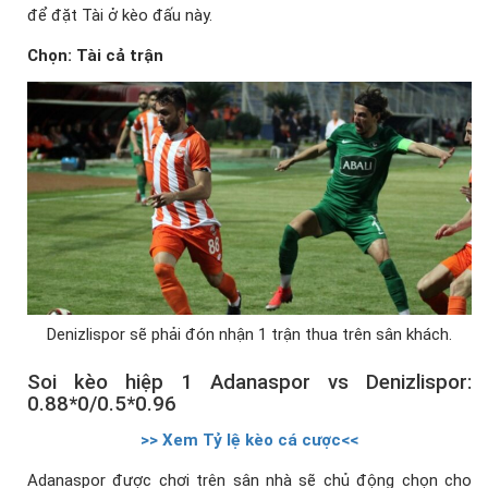
để đặt Tài ở kèo đấu này.
Chọn: Tài cả trận
Denizlispor sẽ phải đón nhận 1 trận thua trên sân khách.
Soi kèo hiệp 1 Adanaspor vs Denizlispor:
0.88*0/0.5*0.96
>> Xem Tỷ lệ kèo cá cược<<
Adanaspor được chơi trên sân nhà sẽ chủ động chọn cho