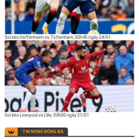
Soi kèo Hoffenheim vs Tottenham, 00h45 ngày 24/01
Soi kèo Liverpool vs Lille, 03h00 ngày 21/01
TIN NÓNG BÓNG ĐÁ