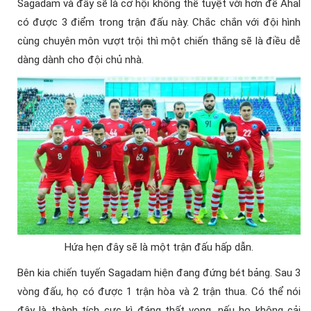
Sagadam và đây sẽ là cơ hội không thể tuyệt vời hơn để Ahal
có được 3 điểm trong trận đấu này. Chắc chắn với đội hình
cùng chuyên môn vượt trội thì một chiến thắng sẽ là điều dễ
dàng dành cho đội chủ nhà.
Hứa hẹn đây sẽ là một trận đấu hấp dẫn.
Bên kia chiến tuyến Sagadam hiện đang đứng bét bảng. Sau 3
vòng đấu, họ có được 1 trận hòa và 2 trận thua. Có thể nói
đây là thành tích cực kì đáng thất vọng, nếu họ không cải