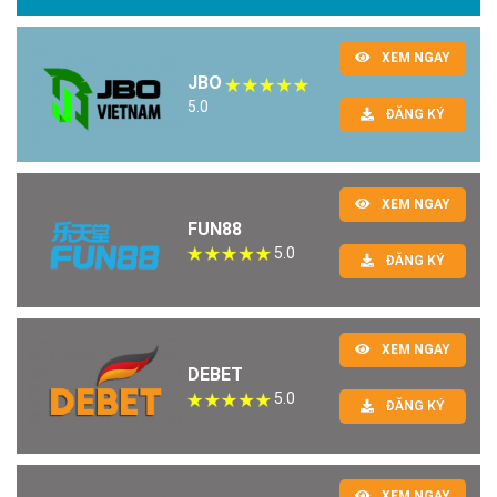
XEM NGAY
JBO
5.0
ĐĂNG KÝ
XEM NGAY
FUN88
5.0
ĐĂNG KÝ
XEM NGAY
DEBET
5.0
ĐĂNG KÝ
XEM NGAY