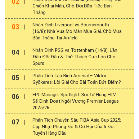
02
Chiến Khai Màn, Chờ Đợi Bữa Tiệc Bàn
Thắng
Nhận Định Liverpool vs Bournemouth
03
(16/8): Nhà Vua Mở Màn Mùa Giải, Chờ Mưa
Bàn Thắng Tại Anfield
Nhận Định PSG vs Tottenham (14/8): Lần
04
Đầu Đối Đầu & Thử Thách Cực Lớn Cho
Spurs
Phân Tích Tân Binh Arsenal – Viktor
05
Gyökeres: Lời Giải Cho Bài Toán Dứt Điểm?
EPL Manager Spotlight: Soi Tứ Hùng HLV
06
Sẽ Định Đoạt Ngôi Vương Premier League
2025/26
Phân Tích Chuyên Sâu FIBA Asia Cup 2025:
07
Cập Nhật Phong Độ & Cơ Hội Của 6 Đội
Tuyển Hàng Đầu