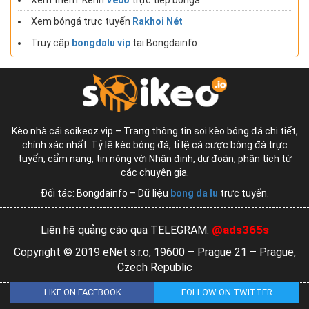
Xem bóngá trực tuyến
Rakhoi Nét
Truy cập
bongdalu vip
tại Bongdainfo
Kèo nhà cái soikeoz.vip – Trang thông tin soi kèo bóng đá chi tiết,
chính xác nhất. Tỷ lệ kèo bóng đá, tỉ lệ cá cược bóng đá trực
tuyến, cẩm nang, tin nóng với Nhận định, dự đoán, phân tích từ
các chuyên gia.
Đối tác: Bongdainfo – Dữ liệu
bong da lu
trực tuyến.
@ads365s
Liên hệ quảng cáo qua TELEGRAM:
Copyright © 2019 eNet s.r.o, 19600 – Prague 21 – Prague,
Czech Republic
LIKE ON FACEBOOK
FOLLOW ON TWITTER