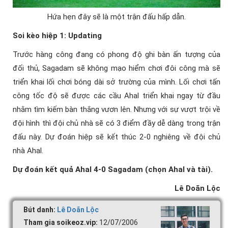
Hứa hẹn đây sẽ là một trận đấu hấp dẫn.
Soi kèo hiệp 1: Updating
Trước hàng công đang có phong độ ghi bàn ấn tượng của
đối thủ, Sagadam sẽ không mạo hiểm chơi đôi công mà sẽ
triển khai lối chơi bóng dài sở trường của mình. Lối chơi tấn
công tốc độ sẽ được các cầu Ahal triển khai ngay từ đầu
nhằm tìm kiếm bàn thắng vươn lên. Nhưng với sự vượt trội về
đội hình thì đội chủ nhà sẽ có 3 điểm đầy dễ dàng trong trận
đấu này. Dự đoán hiệp sẽ kết thúc 2-0 nghiêng về đội chủ
nhà Ahal.
Dự đoán kết quả Ahal 4-0 Sagadam (chọn Ahal và tài).
Lê Doãn Lộc
Bút danh:
Lê Doãn Lộc
Tham gia soikeoz.vip:
12/07/2006