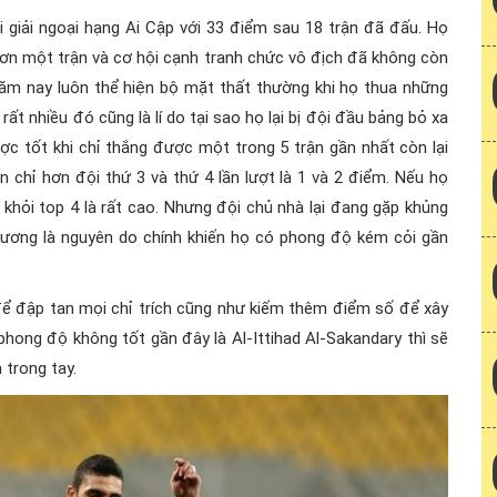
 giải ngoại hạng Ai Cập với 33 điểm sau 18 trận đã đấu. Họ
hơn một trận và cơ hội cạnh tranh chức vô địch đã không còn
năm nay luôn thể hiện bộ mặt thất thường khi họ thua những
ất nhiều đó cũng là lí do tại sao họ lại bị đội đầu bảng bỏ xa
c tốt khi chỉ thắng được một trong 5 trận gần nhất còn lại
 chỉ hơn đội thứ 3 và thứ 4 lần lượt là 1 và 2 điểm. Nếu họ
 khỏi top 4 là rất cao. Nhưng đội chủ nhà lại đang gặp khủng
hương là nguyên do chính khiến họ có phong độ kém cỏi gần
để đập tan mọi chỉ trích cũng như kiếm thêm điểm số để xây
 phong độ không tốt gần đây là Al-Ittihad Al-Sakandary thì sẽ
 trong tay.