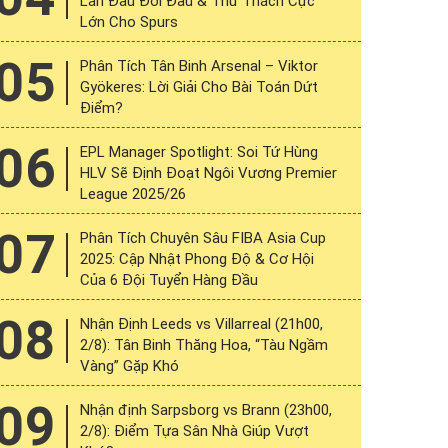
Lần Đầu Đối Đầu & Thử Thách Cực
Lớn Cho Spurs
05
Phân Tích Tân Binh Arsenal – Viktor
Gyökeres: Lời Giải Cho Bài Toán Dứt
Điểm?
06
EPL Manager Spotlight: Soi Tứ Hùng
HLV Sẽ Định Đoạt Ngôi Vương Premier
League 2025/26
07
Phân Tích Chuyên Sâu FIBA Asia Cup
2025: Cập Nhật Phong Độ & Cơ Hội
Của 6 Đội Tuyển Hàng Đầu
08
Nhận Định Leeds vs Villarreal (21h00,
2/8): Tân Binh Thăng Hoa, “Tàu Ngầm
Vàng” Gặp Khó
09
Nhận định Sarpsborg vs Brann (23h00,
2/8): Điểm Tựa Sân Nhà Giúp Vượt