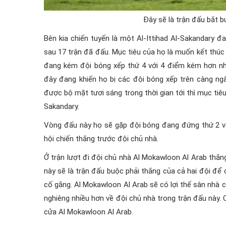
Đây sẽ là trận đấu bắt b
Bên kia chiến tuyến là một Al-Ittihad Al-Sakandary đ
sau 17 trận đã đấu. Mục tiêu của họ là muốn kết thúc 
đang kém đội bóng xếp thứ 4 với 4 điểm kém hơn nh
đây đang khiến họ bị các đội bóng xếp trên càng ng
được bộ mặt tươi sáng trong thời gian tới thì mục tiêu 
Sakandary.
Vòng đấu này họ sẽ gặp đội bóng đang đứng thứ 2 và
hội chiến thắng trước đội chủ nhà.
Ở trận lượt đi đội chủ nhà Al Mokawloon Al Arab thắng 
này sẽ là trận đấu buộc phải thắng của cả hai đội để 
cố gắng. Al Mokawloon Al Arab sẽ có lợi thế sân nhà 
nghiêng nhiều hơn về đội chủ nhà trong trận đấu này.
cửa Al Mokawloon Al Arab.