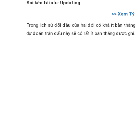
Soi kèo tài xỉu: Updating
>> Xem Tỷ 
Trong lịch sử đối đầu của hai đội có khá ít bàn thắng
dự đoán trận đấu này sẽ có rất ít bàn thắng được ghi.