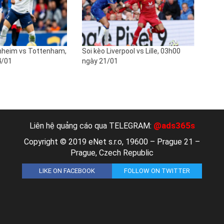
nheim vs Tottenham,
Soi kèo Liverpool vs Lille, 03h00
4/01
ngày 21/01
@ads365s
Liên hệ quảng cáo qua TELEGRAM:
Copyright © 2019 eNet s.r.o, 19600 – Prague 21 –
Prague, Czech Republic
LIKE ON FACEBOOK
FOLLOW ON TWITTER