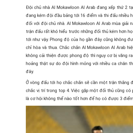
Đội chủ nhà Al Mokawloon Al Arab đang xếp thứ 2 tại
đang kém đội đầu bảng tới 16 điểm và thi đấu nhiều 
đối với đội chủ nhà. Al Mokawloon Al Arab mùa giải 
trận đấu rất khó hiểu trước những đối thủ kém hơn họ r
tới như vậy. Phong độ của họ gần đây cũng không đượ
chỉ hòa và thua. Chắc chắn Al Mokawloon Al Arab hiện
không cải thiện được phong độ thì nguy cơ bị văng ra
hoảng thật sự do đội hình mỏng với nhiều ca chân t
đây.
Ở vòng đấu tới họ chắc chắn sẽ cần một trận thắng 
chắc vị trí trong top 4. Việc gặp một đối thủ cũng có
là cơ hội không thể nào tốt hơn để họ có được 3 điểm