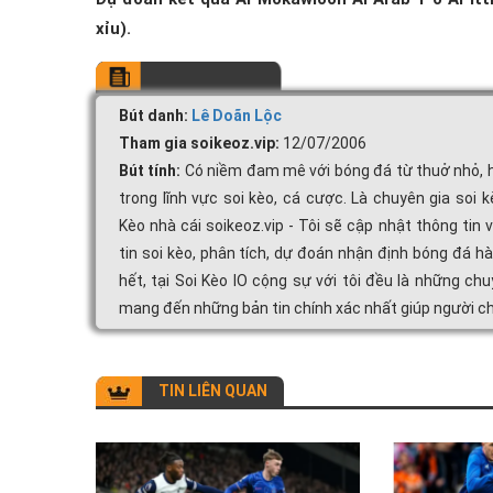
xỉu).
Bút danh:
Lê Doãn Lộc
Tham gia soikeoz.vip:
12/07/2006
Bút tính:
Có niềm đam mê với bóng đá từ thuở nhỏ, 
trong lĩnh vực soi kèo, cá cược. Là chuyên gia soi 
Kèo nhà cái soikeoz.vip - Tôi sẽ cập nhật thông tin
tin soi kèo, phân tích, dự đoán nhận định bóng đá h
hết, tại Soi Kèo IO cộng sự với tôi đều là những ch
mang đến những bản tin chính xác nhất giúp người chơ
TIN LIÊN QUAN