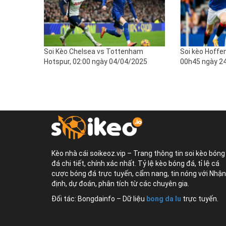
Soi Kèo Chelsea vs Tottenham
Soi kèo Hoffe
Hotspur, 02:00 ngày 04/04/2025
00h45 ngày 2
Kèo nhà cái soikeoz.vip – Trang thông tin soi kèo bóng
đá chi tiết, chính xác nhất. Tỷ lệ kèo bóng đá, tỉ lệ cá
cược bóng đá trực tuyến, cẩm nang, tin nóng với Nhận
định, dự đoán, phân tích từ các chuyên gia.
Đối tác: Bongdainfo – Dữ liệu
bong da lu
trực tuyến.