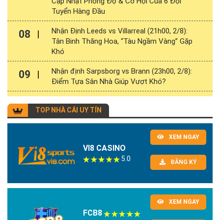
Cập Nhật Phong Độ & Cơ Hội Của 6 Đội
Tuyển Hàng Đầu
Nhận Định Leeds vs Villarreal (21h00, 2/8):
08
Tân Binh Thăng Hoa, “Tàu Ngầm Vàng” Gặp
Khó
Nhận định Sarpsborg vs Brann (23h00, 2/8):
09
Điểm Tựa Sân Nhà Giúp Vượt Khó?
TOP NHÀ CÁI UY TÍN
XEM NGAY
VI8 CASINO
5.0
ĐĂNG KÝ
XEM NGAY
FCB8