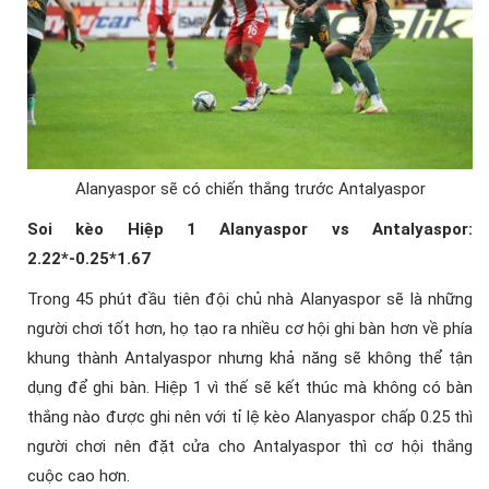
Alanyaspor sẽ có chiến thắng trước Antalyaspor
Soi kèo Hiệp 1 Alanyaspor vs Antalyaspor:
2.22*-0.25*1.67
Trong 45 phút đầu tiên đội chủ nhà Alanyaspor sẽ là những
người chơi tốt hơn, họ tạo ra nhiều cơ hội ghi bàn hơn về phía
khung thành Antalyaspor nhưng khả năng sẽ không thể tận
dụng để ghi bàn. Hiệp 1 vì thế sẽ kết thúc mà không có bàn
thắng nào được ghi nên với tỉ lệ kèo Alanyaspor chấp 0.25 thì
người chơi nên đặt cửa cho Antalyaspor thì cơ hội thắng
cuộc cao hơn.