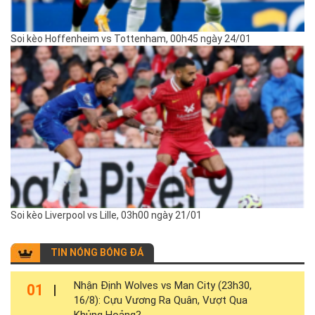
Soi kèo Hoffenheim vs Tottenham, 00h45 ngày 24/01
Soi kèo Liverpool vs Lille, 03h00 ngày 21/01
TIN NÓNG BÓNG ĐÁ
Nhận Định Wolves vs Man City (23h30,
01
16/8): Cựu Vương Ra Quân, Vượt Qua