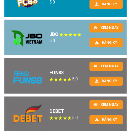
5.0
ĐĂNG KÝ
XEM NGAY
JBO
5.0
ĐĂNG KÝ
XEM NGAY
FUN88
5.0
ĐĂNG KÝ
XEM NGAY
DEBET
5.0
ĐĂNG KÝ