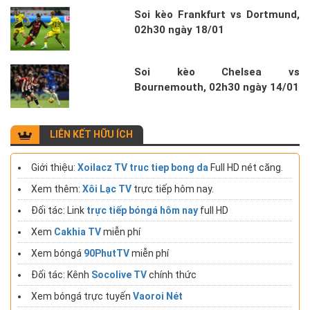
Soi kèo Frankfurt vs Dortmund,
02h30 ngày 18/01
Soi kèo Chelsea vs
Bournemouth, 02h30 ngày 14/01
LIÊN KẾT HỮU ÍCH
Giới thiệu:
Xoilacz TV truc tiep bong da
Full HD nét căng.
Xem thêm:
Xôi Lạc TV
trực tiếp hôm nay.
Đối tác: Link
trực tiếp bóngá hôm nay
full HD
Xem
Cakhia TV
miễn phí
Xem bóngá
90PhutTV
miễn phí
Đối tác: Kênh
Socolive TV
chính thức
Xem bóngá trực tuyến
Vaoroi Nét