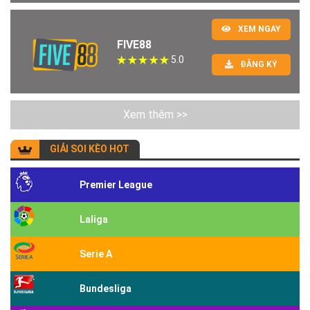
XEM NGAY
FIVE88
5.0
ĐĂNG KÝ
Xem thêm >>
GIẢI SOI KÈO HOT
Premier League
Laliga
Serie A
Bundesliga