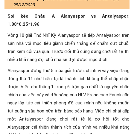
25/12/2023
Soi kèo Châu Á Alanyaspor vs Antalyaspor:
1.88*0.25*1.96
Vòng 10 giải Thổ Nhĩ Kỳ, Alanyaspor sẽ tiếp Antalyaspor trên
sân nhà với mục tiêu giành chiến thắng để chấm dứt chuỗi
trận kém cỏi vừa qua. Trước đối thủ cũng đang chơi rất tệ thì
nhiều khả năng đội chủ nhà sẽ đạt được mục đích.
Alanyaspor đứng thứ 5 mùa giải trước, chính vì vậy việc đang
đứng thứ 11 như hiện tại là thành tích không thể chấp nhận
được. Việc chỉ thắng 1 trong 6 trận gần nhất là nguyên nhân
chính của việc này và đội bóng của HLV Francesco Farioli cần
ngay lập tức cải thiện phong độ của mình nếu không muốn
tụt xuống sâu hơn nữa trên bảng xếp hạng. Việc chỉ phải gặp
một Antalyaspor đang chơi rất tệ là cơ hội tốt cho
Alanyaspor cải thiện thành tích của mình và nhiều khả năng