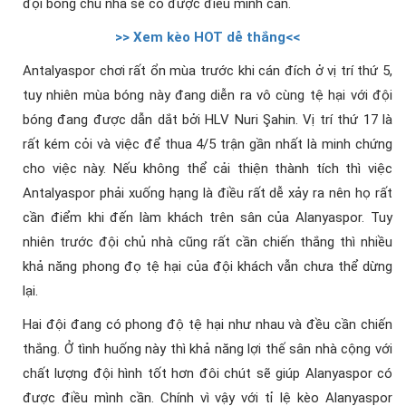
đội bóng chủ nhà sẽ có được điều mình cần.
>> Xem kèo HOT dễ thắng<<
Antalyaspor chơi rất ổn mùa trước khi cán đích ở vị trí thứ 5,
tuy nhiên mùa bóng này đang diễn ra vô cùng tệ hại với đội
bóng đang được dẫn dắt bởi HLV Nuri Şahin. Vị trí thứ 17 là
rất kém cỏi và việc để thua 4/5 trận gần nhất là minh chứng
cho việc này. Nếu không thể cải thiện thành tích thì việc
Antalyaspor phải xuống hạng là điều rất dễ xảy ra nên họ rất
cần điểm khi đến làm khách trên sân của Alanyaspor. Tuy
nhiên trước đội chủ nhà cũng rất cần chiến thắng thì nhiều
khả năng phong đọ tệ hại của đội khách vẫn chưa thể dừng
lại.
Hai đội đang có phong độ tệ hại như nhau và đều cần chiến
thắng. Ở tình huống này thì khả năng lợi thế sân nhà cộng với
chất lượng đội hình tốt hơn đôi chút sẽ giúp Alanyaspor có
được điều mình cần. Chính vì vậy với tỉ lệ kèo Alanyaspor