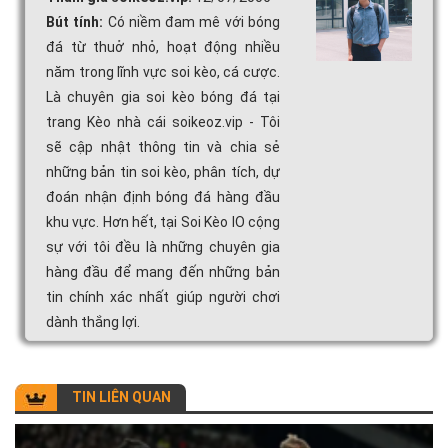
Bút tính:
Có niềm đam mê với bóng
đá từ thuở nhỏ, hoạt động nhiều
năm trong lĩnh vực soi kèo, cá cược.
Là chuyên gia soi kèo bóng đá tại
trang Kèo nhà cái soikeoz.vip - Tôi
sẽ cập nhật thông tin và chia sẻ
những bản tin soi kèo, phân tích, dự
đoán nhận định bóng đá hàng đầu
khu vực. Hơn hết, tại Soi Kèo IO cộng
sự với tôi đều là những chuyên gia
hàng đầu để mang đến những bản
tin chính xác nhất giúp người chơi
dành thắng lợi.
TIN LIÊN QUAN