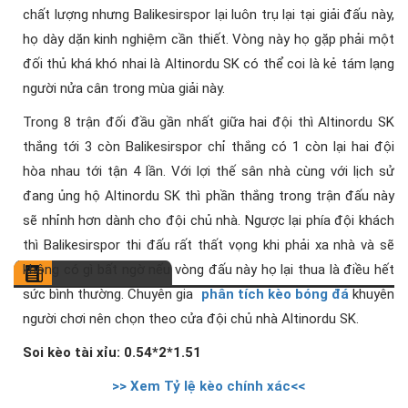
chất lượng nhưng Balikesirspor lại luôn trụ lại tại giải đấu này,
họ dày dặn kinh nghiệm cần thiết. Vòng này họ gặp phải một
đối thủ khá khó nhai là Altinordu SK có thể coi là kẻ tám lạng
người nửa cân trong mùa giải này.
Trong 8 trận đối đầu gần nhất giữa hai đội thì Altinordu SK
thắng tới 3 còn Balikesirspor chỉ thắng có 1 còn lại hai đội
hòa nhau tới tận 4 lần. Với lợi thế sân nhà cùng với lịch sử
đang ủng hộ Altinordu SK thì phần thắng trong trận đấu này
sẽ nhỉnh hơn dành cho đội chủ nhà. Ngược lại phía đội khách
thì Balikesirspor thi đấu rất thất vọng khi phải xa nhà và sẽ
không có gì bất ngờ nếu vòng đấu này họ lại thua là điều hết
sức bình thường. Chuyên gia
phân tích kèo bóng đá
khuyên
người chơi nên chọn theo cửa đội chủ nhà Altinordu SK.
Soi kèo tài xỉu: 0.54*2*1.51
>> Xem Tỷ lệ kèo chính xác<<