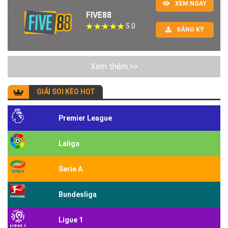
XEM NGAY
FIVE88
5.0
ĐĂNG KÝ
Xem thêm >>
GIẢI SOI KÈO HOT
Premier League
Laliga
Serie A
Bundesliga
Ligue 1