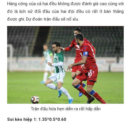
Hàng công của cả hai đều không được đánh giá cao cùng với
đó là lịch sử đối đầu của hai đội đều có rất ít bàn thắng
được ghi. Dự đoán trận đấu sẽ nổ xỉu.
Trận đấu hứa hẹn diễn ra rất hấp dẫn
Soi kèo hiệp 1: 1.35*0.5*0.60