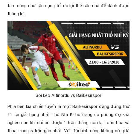
tâm cũng như tận dụng tối ưu lợi thế sân nhà để dành được
thắng lợi.
Soi kèo Altinordu vs Balikesirspor
Phía bên kia chiến tuyến là một Balikesirspor đang đứng thứ
11 tại giải hạng nhất Thổ Nhĩ Kì họ đang có phong độ khá
nghèo nàn khi chỉ có được 1 trận thắng còn lại toàn hòa và
thua trong 5 trận gần nhất. Với đội hình cũng không có gì là