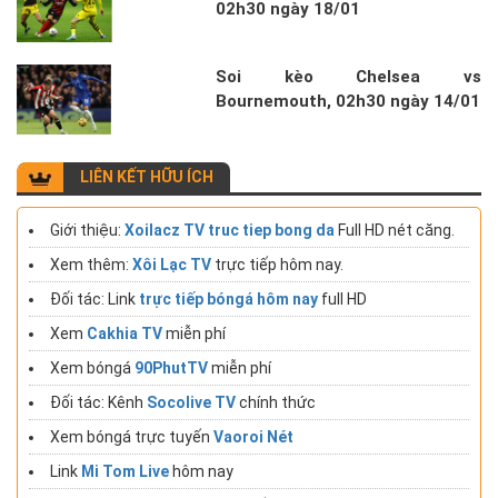
02h30 ngày 18/01
Soi kèo Chelsea vs
Bournemouth, 02h30 ngày 14/01
LIÊN KẾT HỮU ÍCH
Giới thiệu:
Xoilacz TV truc tiep bong da
Full HD nét căng.
Xem thêm:
Xôi Lạc TV
trực tiếp hôm nay.
Đối tác: Link
trực tiếp bóngá hôm nay
full HD
Xem
Cakhia TV
miễn phí
Xem bóngá
90PhutTV
miễn phí
Đối tác: Kênh
Socolive TV
chính thức
Xem bóngá trực tuyến
Vaoroi Nét
Link
Mi Tom Live
hôm nay