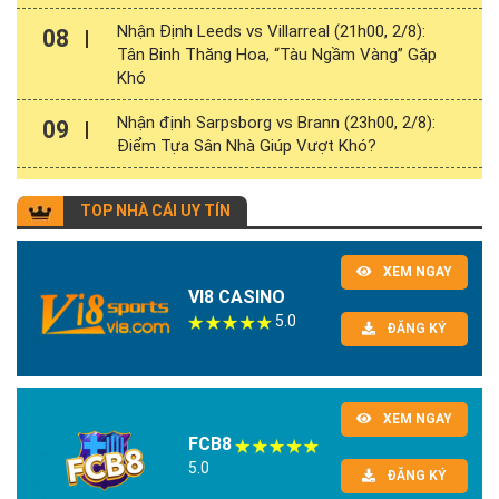
Nhận Định Leeds vs Villarreal (21h00, 2/8):
08
Tân Binh Thăng Hoa, “Tàu Ngầm Vàng” Gặp
Khó
Nhận định Sarpsborg vs Brann (23h00, 2/8):
09
Điểm Tựa Sân Nhà Giúp Vượt Khó?
TOP NHÀ CÁI UY TÍN
XEM NGAY
VI8 CASINO
5.0
ĐĂNG KÝ
XEM NGAY
FCB8
5.0
ĐĂNG KÝ