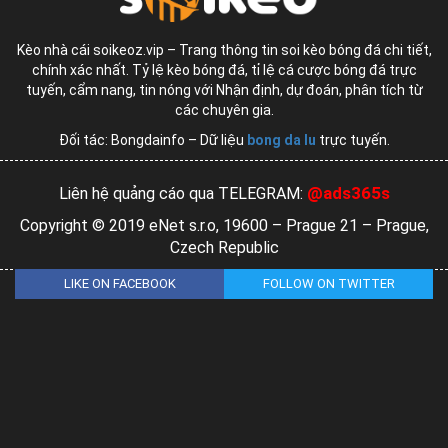
Kèo nhà cái soikeoz.vip – Trang thông tin soi kèo bóng đá chi tiết,
chính xác nhất. Tỷ lệ kèo bóng đá, tỉ lệ cá cược bóng đá trực
tuyến, cẩm nang, tin nóng với Nhận định, dự đoán, phân tích từ
các chuyên gia.
Đối tác: Bongdainfo – Dữ liệu
bong da lu
trực tuyến.
@ads365s
Liên hệ quảng cáo qua TELEGRAM:
Copyright © 2019 eNet s.r.o, 19600 – Prague 21 – Prague,
Czech Republic
LIKE ON FACEBOOK
FOLLOW ON TWITTER