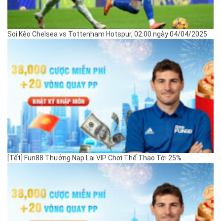
Soi Kèo Chelsea vs Tottenham Hotspur, 02:00 ngày 04/04/2025
[Tết] Fun88 Thưởng Nạp Lại VIP Chơi Thể Thao Tới 25%