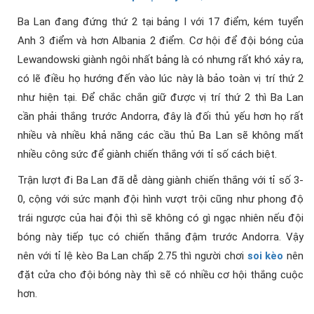
Ba Lan đang đứng thứ 2 tại bảng I với 17 điểm, kém tuyển
Anh 3 điểm và hơn Albania 2 điểm. Cơ hội để đội bóng của
Lewandowski giành ngôi nhất bảng là có nhưng rất khó xảy ra,
có lẽ điều họ hướng đến vào lúc này là bảo toàn vị trí thứ 2
như hiện tại. Để chắc chắn giữ được vị trí thứ 2 thì Ba Lan
cần phải thắng trước Andorra, đây là đối thủ yếu hơn họ rất
nhiều và nhiều khả năng các cầu thủ Ba Lan sẽ không mất
nhiều công sức để giành chiến thắng với tỉ số cách biệt.
Trận lượt đi Ba Lan đã dễ dàng giành chiến thắng với tỉ số 3-
0, cộng với sức mạnh đội hình vượt trội cũng như phong độ
trái ngược của hai đội thì sẽ không có gì ngạc nhiên nếu đội
bóng này tiếp tục có chiến thắng đậm trước Andorra. Vậy
nên với tỉ lệ kèo Ba Lan chấp 2.75 thì người chơi
soi kèo
nên
đặt cửa cho đội bóng này thì sẽ có nhiều cơ hội thắng cuộc
hơn.