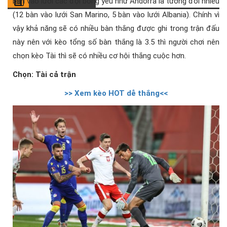
bàn vào lưới các đội bóng yếu như Andorra là tương đối nhiều
(12 bàn vào lưới San Marino, 5 bàn vào lưới Albania). Chính vì
vậy khả năng sẽ có nhiều bàn thắng được ghi trong trận đấu
này nên với kèo tổng số bàn thắng là 3.5 thì người chơi nên
chọn kèo Tài thì sẽ có nhiều cơ hội thắng cuộc hơn.
Chọn: Tài cả trận
>> Xem kèo HOT dễ thắng<<