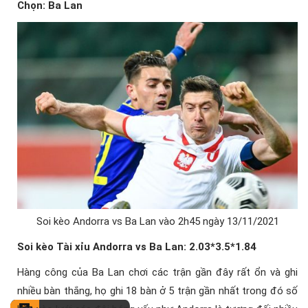
Chọn: Ba Lan
Soi kèo Andorra vs Ba Lan vào 2h45 ngày 13/11/2021
Soi kèo Tài xỉu Andorra vs Ba Lan: 2.03*3.5*1.84
Hàng công của Ba Lan chơi các trận gần đây rất ổn và ghi
nhiều bàn thắng, họ ghi 18 bàn ở 5 trận gần nhất trong đó số