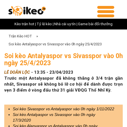
Kèo trận hot |
Tỷ lệ kèo |
Nhà cái uy tín |
Game bài đổi thưởng
Trận Kèo HOT
»
Soi kèo Antalyaspor vs Sivasspor vào 0h ngày 25/4/2023
Soi kèo Antalyaspor vs Sivasspor vào 0h
ngày 25/4/2023
LÊ DOÃN LỘC
-
13:35 - 23/04/2023
Trước một Antalyaspor đã không thắng ở 3/4 trận gần
nhất, Sivasspor sẽ không bỏ lỡ cơ hội để dành được trọn
vẹn 3 điểm ở vòng đấu thứ 31 giải VĐQG Thổ Nhĩ Kỳ.
Soi kèo Sivasspor vs Antalyaspor vào 0h ngày 1/11/2022
Soi kèo Antalyaspor vs Sivasspor vào 0h ngày
17/3/2020
Soi kèo Alanyaspor vs Antalyaspor vào 0h ngày