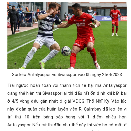
Soi kèo Antalyaspor vs Sivasspor vào 0h ngày 25/4/2023
Trái ngược hoàn toàn với thành tích tệ hại mà Antalyaspor
đang thể hiện thì Sivasspor lại thi đấu rất ổn định khi bất bại
ở 4/5 vòng đấu gần nhất ở giải VĐQG Thổ Nhĩ Kỳ. Vào lúc
này, đoàn quân của huấn luyện viên R. Çalımbay đã leo lên vị
trí thứ 10 trên bảng xếp hạng với 1 điểm nhiều hơn
Antalyaspor. Nếu cứ thi đấu như thế này thì việc họ có mặt ở