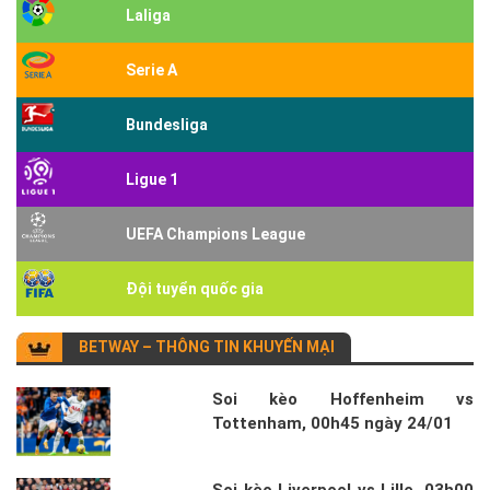
Laliga
Serie A
Bundesliga
Ligue 1
UEFA Champions League
Đội tuyển quốc gia
BETWAY – THÔNG TIN KHUYẾN MẠI
Soi kèo Hoffenheim vs
Tottenham, 00h45 ngày 24/01
Soi kèo Liverpool vs Lille, 03h00