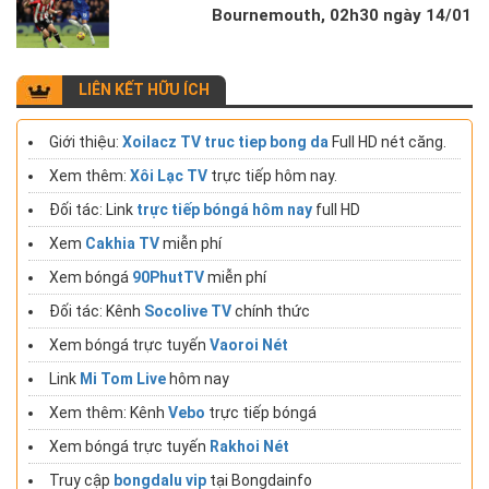
Bournemouth, 02h30 ngày 14/01
LIÊN KẾT HỮU ÍCH
Giới thiệu:
Xoilacz TV truc tiep bong da
Full HD nét căng.
Xem thêm:
Xôi Lạc TV
trực tiếp hôm nay.
Đối tác: Link
trực tiếp bóngá hôm nay
full HD
Xem
Cakhia TV
miễn phí
Xem bóngá
90PhutTV
miễn phí
Đối tác: Kênh
Socolive TV
chính thức
Xem bóngá trực tuyến
Vaoroi Nét
Link
Mi Tom Live
hôm nay
Xem thêm: Kênh
Vebo
trực tiếp bóngá
Xem bóngá trực tuyến
Rakhoi Nét
Truy cập
bongdalu vip
tại Bongdainfo