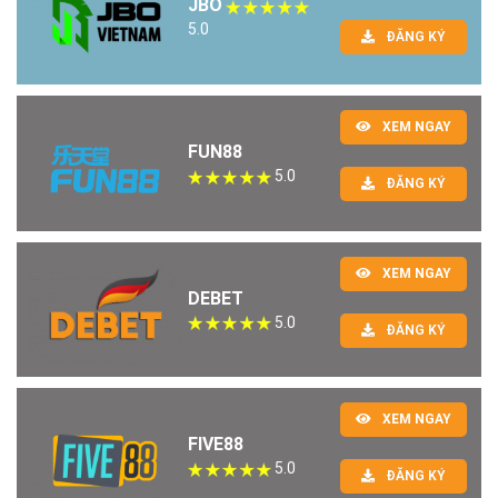
JBO
5.0
ĐĂNG KÝ
XEM NGAY
FUN88
5.0
ĐĂNG KÝ
XEM NGAY
DEBET
5.0
ĐĂNG KÝ
XEM NGAY
FIVE88
5.0
ĐĂNG KÝ