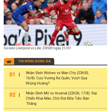
Soi kèo Liverpool vs Lille, 03h00 ngày 21/01
TIN NÓNG BÓNG ĐÁ
Nhận Định Wolves vs Man City (23h30,
01
16/8): Cựu Vương Ra Quân, Vượt Qua
Khủng Hoảng?
Nhận Định MU vs Arsenal (22h30, 17/8): Đại
02
Chiến Khai Màn, Chờ Đợi Bữa Tiệc Bàn
Thắng