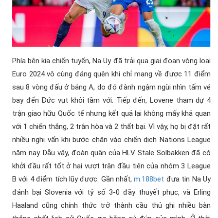
Phía bên kia chiến tuyến, Na Uy đã trải qua giai đoạn vòng loại
Euro 2024 vô cùng đáng quên khi chỉ mang về được 11 điểm
sau 8 vòng đấu ở bảng A, do đó đành ngậm ngùi nhìn tấm vé
bay đến Đức vụt khỏi tầm với. Tiếp đến, Lovene tham dự 4
trận giao hữu Quốc tế nhưng kết quả lại không mấy khả quan
với 1 chiến thắng, 2 trận hòa và 2 thất bại. Vì vậy, họ bị đặt rất
nhiều nghi vấn khi bước chân vào chiến dịch Nations League
năm nay. Dẫu vậy, đoàn quân của HLV Stale Solbakken đã có
khởi đầu rất tốt ở hai vượt trận đầu tiên của nhóm 3 League
B với 4 điểm tích lũy được. Gần nhất,
m.188bet
đưa tin Na Uy
đánh bại Slovenia với tỷ số 3-0 đầy thuyết phục, và Erling
Haaland cũng chính thức trở thành cầu thủ ghi nhiều bàn