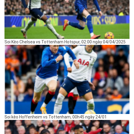
Soi Kèo Chelsea vs Tottenham Hotspur, 02:00 ngày 04/04/2025
Soi kèo Hoffenheim vs Tottenham, 00h45 ngày 24/01