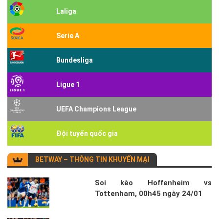
Laliga
Serie A
Bundesliga
Ligue 1
UEFA Champions League
Đội tuyển quốc gia
BETWAY – THÔNG TIN KHUYẾN MẠI
Soi kèo Hoffenheim vs
Tottenham, 00h45 ngày 24/01