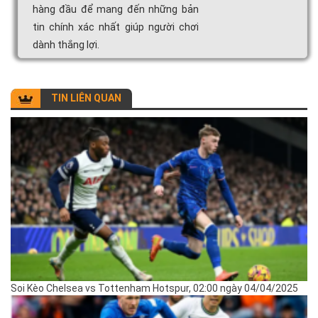
hàng đầu để mang đến những bản
tin chính xác nhất giúp người chơi
dành thắng lợi.
TIN LIÊN QUAN
Soi Kèo Chelsea vs Tottenham Hotspur, 02:00 ngày 04/04/2025