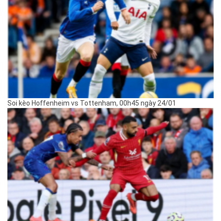
Soi kèo Hoffenheim vs Tottenham, 00h45 ngày 24/01