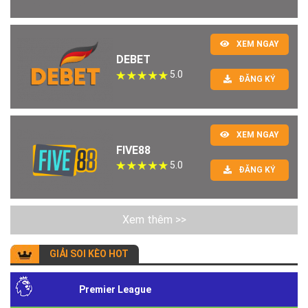
XEM NGAY
DEBET
5.0
ĐĂNG KÝ
XEM NGAY
FIVE88
5.0
ĐĂNG KÝ
Xem thêm >>
GIẢI SOI KÈO HOT
Premier League