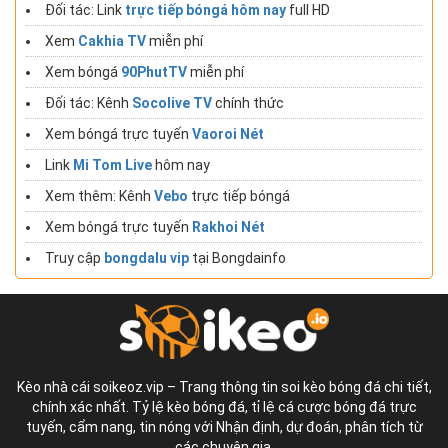
Đối tác: Link
trực tiếp bóngá hôm nay
full HD
Xem
Cakhia TV
miễn phí
Xem bóngá
90PhutTV
miễn phí
Đối tác: Kênh
Socolive TV
chính thức
Xem bóngá trực tuyến
Vaoroi Nét
Link
Mi Tom Live
hôm nay
Xem thêm: Kênh
Vebo
trực tiếp bóngá
Xem bóngá trực tuyến
Rakhoi Nét
Truy cập
bongdalu vip
tại Bongdainfo
Kèo nhà cái soikeoz.vip – Trang thông tin soi kèo bóng đá chi tiết,
chính xác nhất. Tỷ lệ kèo bóng đá, tỉ lệ cá cược bóng đá trực
tuyến, cẩm nang, tin nóng với Nhận định, dự đoán, phân tích từ
các chuyên gia.