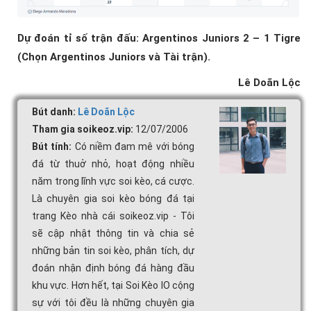
Dự đoán tỉ số trận đấu: Argentinos Juniors 2 – 1 Tigre
(Chọn Argentinos Juniors và Tài trận).
Lê Doãn Lộc
Bút danh:
Lê Doãn Lộc
Tham gia soikeoz.vip:
12/07/2006
Bút tính:
Có niềm đam mê với bóng
đá từ thuở nhỏ, hoạt động nhiều
năm trong lĩnh vực soi kèo, cá cược.
Là chuyên gia soi kèo bóng đá tại
trang Kèo nhà cái soikeoz.vip - Tôi
sẽ cập nhật thông tin và chia sẻ
những bản tin soi kèo, phân tích, dự
đoán nhận định bóng đá hàng đầu
khu vực. Hơn hết, tại Soi Kèo IO cộng
sự với tôi đều là những chuyên gia