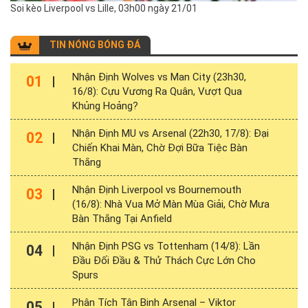
Soi kèo Liverpool vs Lille, 03h00 ngày 21/01
TIN NÓNG BÓNG ĐÁ
Nhận Định Wolves vs Man City (23h30,
01
16/8): Cựu Vương Ra Quân, Vượt Qua
Khủng Hoảng?
Nhận Định MU vs Arsenal (22h30, 17/8): Đại
02
Chiến Khai Màn, Chờ Đợi Bữa Tiệc Bàn
Thắng
Nhận Định Liverpool vs Bournemouth
03
(16/8): Nhà Vua Mở Màn Mùa Giải, Chờ Mưa
Bàn Thắng Tại Anfield
Nhận Định PSG vs Tottenham (14/8): Lần
04
Đầu Đối Đầu & Thử Thách Cực Lớn Cho
Spurs
Phân Tích Tân Binh Arsenal – Viktor
05