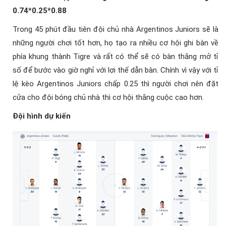
0.74*0.25*0.88
Trong 45 phút đầu tiên đội chủ nhà Argentinos Juniors sẽ là
những người chơi tốt hơn, họ tạo ra nhiều cơ hội ghi bàn về
phía khung thành Tigre và rất có thể sẽ có bàn thắng mở tỉ
số để bước vào giờ nghỉ với lợi thế dẫn bàn. Chính vì vậy với tỉ
lệ kèo Argentinos Juniors chấp 0.25 thì người chơi nên đặt
cửa cho đội bóng chủ nhà thì cơ hội thắng cuộc cao hơn.
Đội hình dự kiến